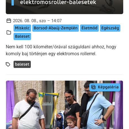
elektromosroller-balesetek
2026. 08. 08., szo – 14:07
Miskolc
Borsod-Abaúj-Zemplén
Életmód
Egészség
Baleset
Nem kell 100 kilométer/órával száguldani ahhoz, hogy
komoly baj történjen egy elektromos rollerrel.
baleset
Képgaléria