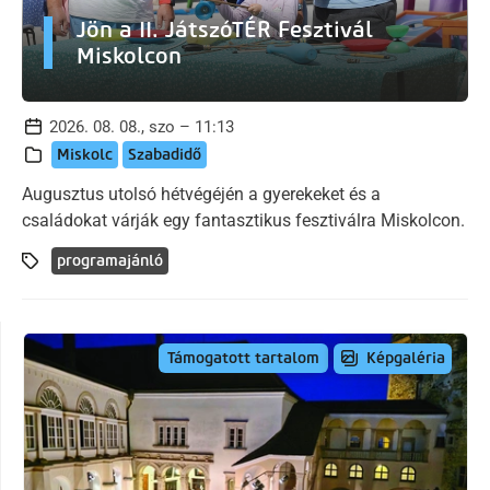
Jön a II. JátszóTÉR Fesztivál
Miskolcon
2026. 08. 08., szo – 11:13
Miskolc
Szabadidő
Augusztus utolsó hétvégéjén a gyerekeket és a
családokat várják egy fantasztikus fesztiválra Miskolcon.
programajánló
Képgaléria
Támogatott tartalom