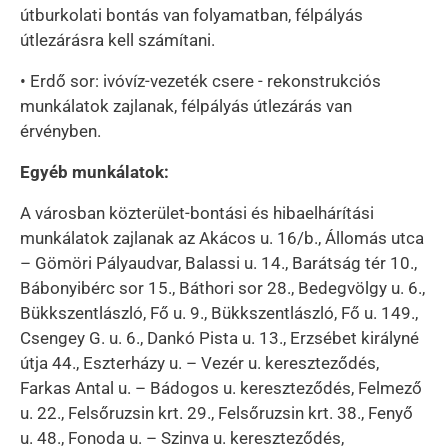
útburkolati bontás van folyamatban, félpályás
útlezárásra kell számítani.
• Erdő sor: ivóvíz-vezeték csere - rekonstrukciós
munkálatok zajlanak, félpályás útlezárás van
érvényben.
Egyéb munkálatok:
A városban közterület-bontási és hibaelhárítási
munkálatok zajlanak az Akácos u. 16/b., Állomás utca
– Gömöri Pályaudvar, Balassi u. 14., Barátság tér 10.,
Bábonyibérc sor 15., Báthori sor 28., Bedegvölgy u. 6.,
Bükkszentlászló, Fő u. 9., Bükkszentlászló, Fő u. 149.,
Csengey G. u. 6., Dankó Pista u. 13., Erzsébet királyné
útja 44., Eszterházy u. – Vezér u. kereszteződés,
Farkas Antal u. – Bádogos u. kereszteződés, Felmező
u. 22., Felsőruzsin krt. 29., Felsőruzsin krt. 38., Fenyő
u. 48., Fonoda u. – Szinva u. kereszteződés,