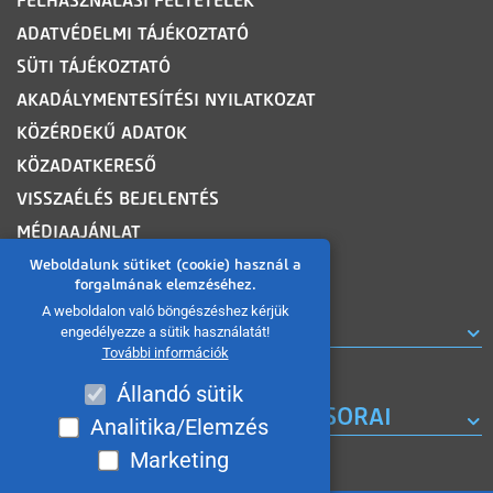
FELHASZNÁLÁSI FELTÉTELEK
ADATVÉDELMI TÁJÉKOZTATÓ
SÜTI TÁJÉKOZTATÓ
AKADÁLYMENTESÍTÉSI NYILATKOZAT
KÖZÉRDEKŰ ADATOK
KÖZADATKERESŐ
VISSZAÉLÉS BEJELENTÉS
MÉDIAAJÁNLAT
OLDALTÉRKÉP
Weboldalunk sütiket (cookie) használ a
forgalmának elemzéséhez.
A weboldalon való böngészéshez kérjük
ROVATOK
engedélyezze a sütik használatát!
További információk
Állandó sütik
A MISKOLC TV KORÁBBI MŰSORAI
Analitika/Elemzés
Marketing