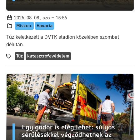
2026. 08. 08., szo – 15:56
Miskolc
Havaria
Tűz keletkezett a DVTK stadion közelében szombat
délután.
Tűz
katasztrófavédelem
Egy gödör is elég lehet: súlyos
sérülésekkel végződhetnek az