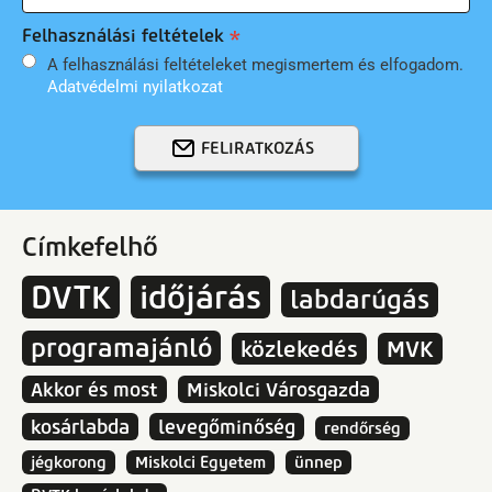
Felhasználási feltételek
A felhasználási feltételeket megismertem és elfogadom.
Adatvédelmi nyilatkozat
FELIRATKOZÁS
Címkefelhő
DVTK
időjárás
labdarúgás
programajánló
közlekedés
MVK
Akkor és most
Miskolci Városgazda
kosárlabda
levegőminőség
rendőrség
jégkorong
Miskolci Egyetem
ünnep