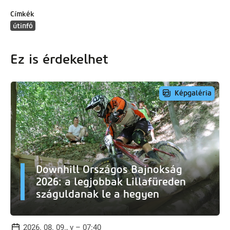
Címkék
útinfó
Ez is érdekelhet
Képgaléria
Downhill Országos Bajnokság
2026: a legjobbak Lillafüreden
száguldanak le a hegyen
2026. 08. 09., v – 07:40