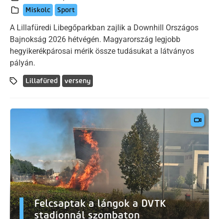
Miskolc
Sport
A Lillafüredi Libegőparkban zajlik a Downhill Országos
Bajnokság 2026 hétvégén. Magyarország legjobb
hegyikerékpárosai mérik össze tudásukat a látványos
pályán.
Lillafüred
verseny
Felcsaptak a lángok a DVTK
stadionnál szombaton