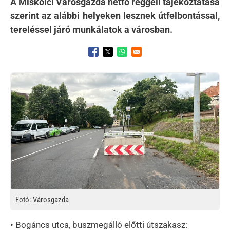
A Miskolci Városgazda hétfő reggeli tájékoztatása
szerint az alábbi helyeken lesznek útfelbontással,
tereléssel járó munkálatok a városban.
Opens in a new window
Opens in a new window
Opens in a new window
Kép
Fotó: Városgazda
• Bogáncs utca, buszmegálló előtti útszakasz: