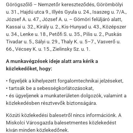
Görögszőlő – Nemzetőr kereszteződés, Görömbölyi
u. 31., Hajdú utca 9., Illyés Gyula u. 24., Isaszeg u. 7/A.,
József A. u. 47., József A. u. – Gömöri felüljáró alatt,
Kassai u. 32., Király u. 2., Kis-Hunyad u. 43., Középszer
u. 34., Lenke u. 18., Petőfi S. u. 35., Pilis u. 2., Puskás
Tivadar u. 5., Sályi u. 29., Thaly K. u. 5–7., Vasverő u.
66., Vécsey K. u. 15., Zielinsky Sz. u. 1.
A munkavégzések ideje alatt arra kérik a
közlekedőket, hogy:
• figyeljék a kihelyezett forgalomtechnikai jelzéseket,
• tartsák be a sebességkorlátozásokat,
• és ügyeljenek a munkaterületen dolgozók, valamint a
közlekedésben résztvevők biztonságára.
Közúti közlekedési balesetről nincs információnk. A
Miskolci Városgazda balesetmentes közlekedést
kíván minden közlekedőnek.