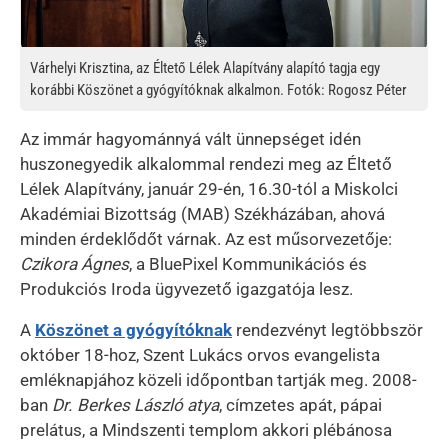
Várhelyi Krisztina, az Éltető Lélek Alapítvány alapító tagja egy
korábbi Köszönet a gyógyítóknak alkalmon. Fotók: Rogosz Péter
Az immár hagyománnyá vált ünnepséget idén
huszonegyedik alkalommal rendezi meg az Éltető
Lélek Alapítvány, január 29-én, 16.30-tól a Miskolci
Akadémiai Bizottság (MAB) Székházában, ahová
minden érdeklődőt várnak. Az est műsorvezetője:
Czikora Ágnes
, a BluePixel Kommunikációs és
Produkciós Iroda ügyvezető igazgatója lesz.
A
Köszönet a gyógyítóknak
rendezvényt legtöbbször
október 18-hoz, Szent Lukács orvos evangelista
emléknapjához közeli időpontban tartják meg. 2008-
ban
Dr. Berkes László atya
, címzetes apát, pápai
prelátus, a Mindszenti templom akkori plébánosa