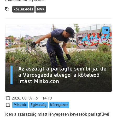
közlekedés
MVK
Az aszályt a parlagfű sem bírja, de
a Városgazda elvégzi a kötelező
irtást Miskolcon
2026. 08. 07., p – 14:10
Miskolc
Egészség
Környezet
Idén a szárazság miatt lényegesen kevesebb parlagfűvel