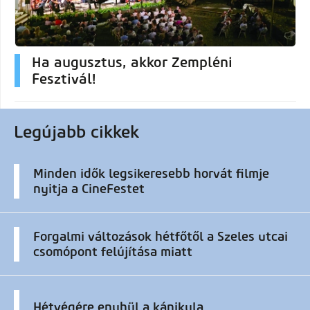
Ha augusztus, akkor Zempléni
Fesztivál!
Legújabb cikkek
Minden idők legsikeresebb horvát filmje
nyitja a CineFestet
Forgalmi változások hétfőtől a Szeles utcai
csomópont felújítása miatt
Hétvégére enyhül a kánikula