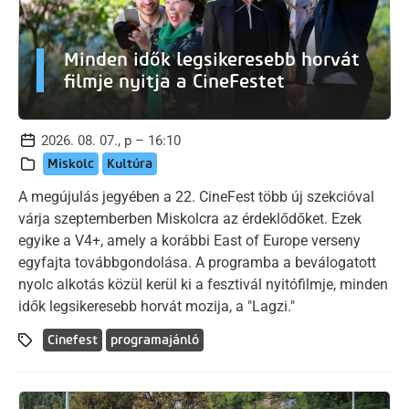
Minden idők legsikeresebb horvát
filmje nyitja a CineFestet
2026. 08. 07., p – 16:10
Miskolc
Kultúra
A megújulás jegyében a 22. CineFest több új szekcióval
várja szeptemberben Miskolcra az érdeklődőket. Ezek
egyike a V4+, amely a korábbi East of Europe verseny
egyfajta továbbgondolása. A programba a beválogatott
nyolc alkotás közül kerül ki a fesztivál nyitófilmje, minden
idők legsikeresebb horvát mozija, a "Lagzi."
Cinefest
programajánló