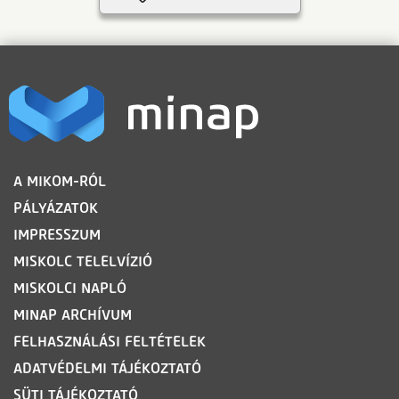
LÁBLÉC
A MIKOM-RÓL
PÁLYÁZATOK
IMPRESSZUM
MISKOLC TELELVÍZIÓ
MISKOLCI NAPLÓ
MINAP ARCHÍVUM
FELHASZNÁLÁSI FELTÉTELEK
ADATVÉDELMI TÁJÉKOZTATÓ
SÜTI TÁJÉKOZTATÓ