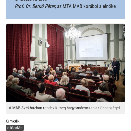
Prof. Dr. Berkő Péter
, az MTA MAB korábbi alelnöke
Kép
A MAB Székházban rendezik meg hagyományosan az ünnepséget
Címkék
előadás