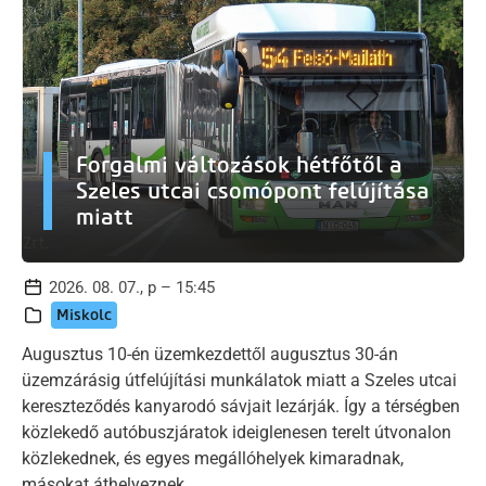
Forgalmi változások hétfőtől a
Szeles utcai csomópont felújítása
miatt
2026. 08. 07., p – 15:45
Miskolc
Augusztus 10-én üzemkezdettől augusztus 30-án
üzemzárásig útfelújítási munkálatok miatt a Szeles utcai
kereszteződés kanyarodó sávjait lezárják. Így a térségben
közlekedő autóbuszjáratok ideiglenesen terelt útvonalon
közlekednek, és egyes megállóhelyek kimaradnak,
másokat áthelyeznek.