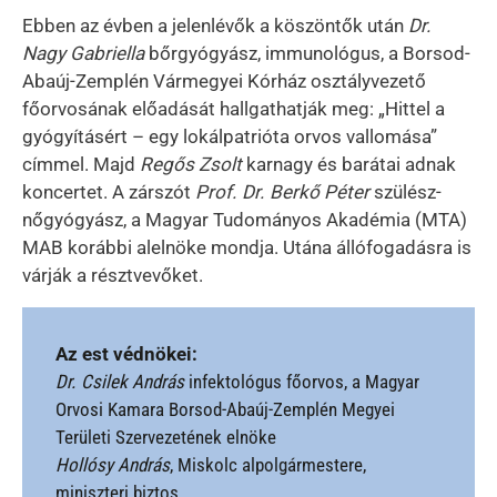
Ebben az évben a jelenlévők a köszöntők után
Dr.
Nagy Gabriella
bőrgyógyász, immunológus, a Borsod-
Abaúj-Zemplén Vármegyei Kórház osztályvezető
főorvosának előadását hallgathatják meg: „Hittel a
gyógyításért – egy lokálpatrióta orvos vallomása”
címmel. Majd
Regős Zsolt
karnagy és barátai adnak
koncertet. A zárszót
Prof. Dr. Berkő Péter
szülész-
nőgyógyász, a Magyar Tudományos Akadémia (MTA)
MAB korábbi alelnöke mondja. Utána állófogadásra is
várják a résztvevőket.
Az est védnökei:
Dr. Csilek András
infektológus főorvos, a Magyar
Orvosi Kamara Borsod-Abaúj-Zemplén Megyei
Területi Szervezetének elnöke
Hollósy András
, Miskolc alpolgármestere,
miniszteri biztos