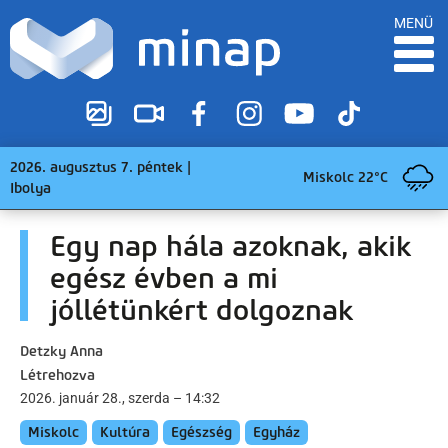
MENÜ
2026. augusztus 7. péntek |
Miskolc 22°C
Ibolya
Egy nap hála azoknak, akik
egész évben a mi
jóllétünkért dolgoznak
Detzky Anna
Létrehozva
2026. január 28., szerda – 14:32
Miskolc
Kultúra
Egészség
Egyház