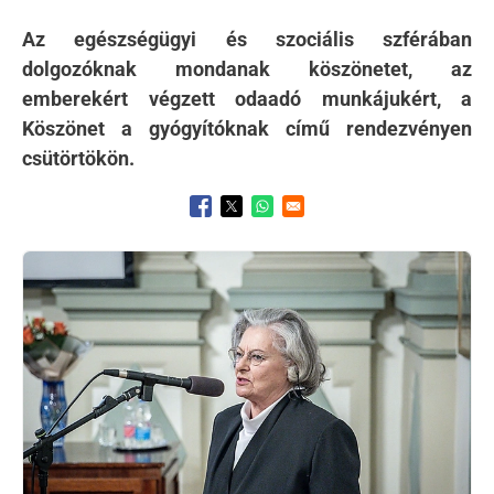
Az egészségügyi és szociális szférában
dolgozóknak mondanak köszönetet, az
emberekért végzett odaadó munkájukért, a
Köszönet a gyógyítóknak című rendezvényen
csütörtökön.
Opens in a new window
Opens in a new window
Opens in a new window
Kép