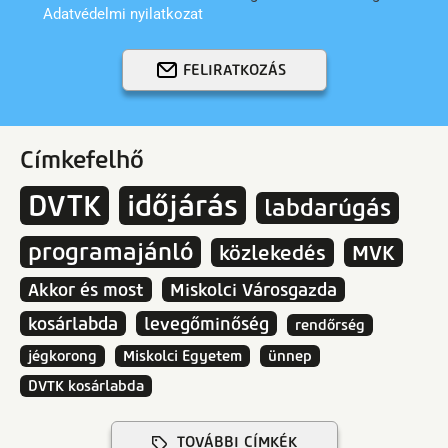
Adatvédelmi nyilatkozat
FELIRATKOZÁS
Címkefelhő
DVTK
időjárás
labdarúgás
programajánló
közlekedés
MVK
Akkor és most
Miskolci Városgazda
kosárlabda
levegőminőség
rendőrség
jégkorong
Miskolci Egyetem
ünnep
DVTK kosárlabda
TOVÁBBI CÍMKÉK