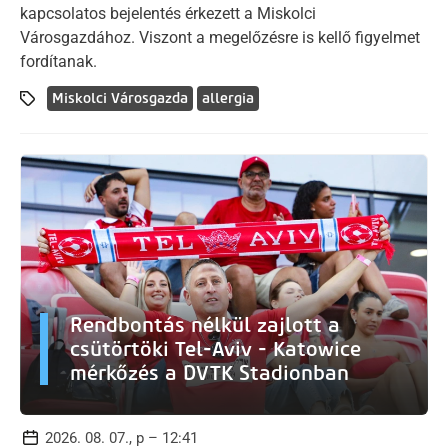
kapcsolatos bejelentés érkezett a Miskolci
Városgazdához. Viszont a megelőzésre is kellő figyelmet
fordítanak.
Miskolci Városgazda
allergia
Rendbontás nélkül zajlott a
csütörtöki Tel-Aviv - Katowice
mérkőzés a DVTK Stadionban
2026. 08. 07., p – 12:41