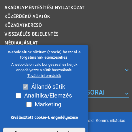
AKADÁLYMENTESÍTÉSI NYILATKOZAT
KÖZÉRDEKŰ ADATOK
KÖZADATKERESŐ
VISSZAÉLÉS BEJELENTÉS
MÉDIAAJÁNLAT
OLDALTÉRKÉP
Weboldalunk sütiket (cookie) használ a
forgalmának elemzéséhez.
A weboldalon való böngészéshez kérjük
ROVATOK
engedélyezze a sütik használatát!
További információk
Állandó sütik
A MISKOLC TV KORÁBBI MŰSORAI
Analitika/Elemzés
Marketing
Kiválasztott cookie-k engedélyezése
Minden jog fenntartva 2026 © MIKOM Miskolci Kommunikációs
Nonprofit Kft.
Withdraw consent