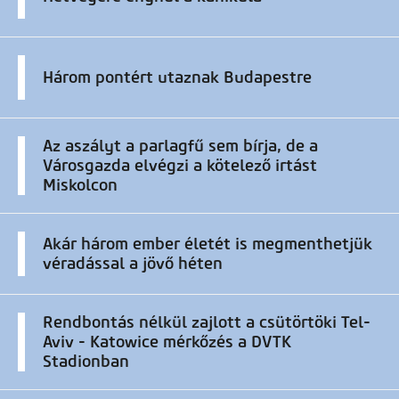
Három pontért utaznak Budapestre
Az aszályt a parlagfű sem bírja, de a
Városgazda elvégzi a kötelező irtást
Miskolcon
Akár három ember életét is megmenthetjük
véradással a jövő héten
Rendbontás nélkül zajlott a csütörtöki Tel-
Aviv - Katowice mérkőzés a DVTK
Stadionban