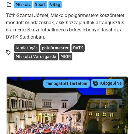
Miskolc
Sport
Világ
Tóth-Szántai József, Miskolc polgármestere köszöntetet
mondott mindazoknak, akik hozzájárultak az augusztus
6-ai nemzetközi futballmeccs békés lebonyolításához a
DVTK Stadionban.
labdarúgás
polgármester
DVTK
Miskolci Városgazda
MIÖR
Képgaléria
Támogatott tartalom