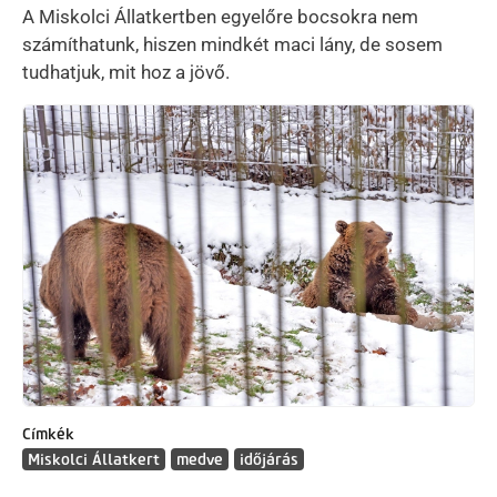
A Miskolci Állatkertben egyelőre bocsokra nem
számíthatunk, hiszen mindkét maci lány, de sosem
tudhatjuk, mit hoz a jövő.
Kép
Címkék
Miskolci Állatkert
medve
időjárás