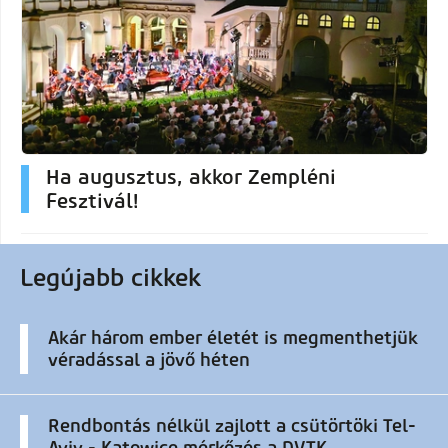
Ha augusztus, akkor Zempléni
Fesztivál!
Legújabb cikkek
Akár három ember életét is megmenthetjük
véradással a jövő héten
Rendbontás nélkül zajlott a csütörtöki Tel-
Aviv - Katowice mérkőzés a DVTK