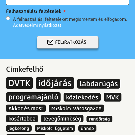
Felhasználási feltételek
A felhasználási feltételeket megismertem és elfogadom.
Adatvédelmi nyilatkozat
FELIRATKOZÁS
Címkefelhő
DVTK
időjárás
labdarúgás
programajánló
közlekedés
MVK
Akkor és most
Miskolci Városgazda
kosárlabda
levegőminőség
rendőrség
jégkorong
Miskolci Egyetem
ünnep