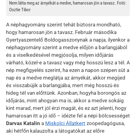
Nem látta meg az árnyékát a medve, hamarosan jön a tavasz. Fotó:
Osztie Tibor
A néphagyomány szerint tehát biztosra mondható,
hogy hamarosan jön a tavasz. Február másodika
Gyertyaszentelő Boldogasszonynak a napja, ilyenkor a
néphagyomány szerint a medve előjön a barlangjából
és a viselkedésével megjósolja, milyen időjárás
várható, közel-e a tavasz vagy még hosszú lesz a tél. A
nép megfigyelés szerint, ha ezen a napon szépen süt a
nap és a medve meglátja az árnyékát, akkor megijed
és visszabújik a barlangjába, mert még hosszú és
hideg tél van előttünk. Azonban, hogyha borongós az
időjárás, mint ahogyan ma is, akkor a medve sokáig
kint marad, mert jól érzi magát, és ez azt jelenti, hogy
hamarosan itt a jó idő – idézte fel a népi bölcsességet
Darvas Katalin
a
Miskolci Állatkert
zoopedagógusa,
aki hétfőn kalauzolta a látogatókat az előre