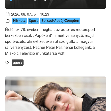
2026. 08. 07., p – 10:23
Miskolc
Sport
Borsod-Abaúj-Zemplén
Életének 78. évében meghalt az autó- és motorsport
berkekben csak „Papóként” ismert versenyző, majd
sportvezető, aki évtizedeken át szolgálta a magyar
raliversenyzést. Pacher Péter Pál, néhai kollégánk, a
Miskolc Televízió munkatársa volt.
gyász