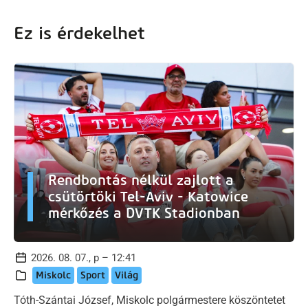
Ez is érdekelhet
Rendbontás nélkül zajlott a
csütörtöki Tel-Aviv - Katowice
mérkőzés a DVTK Stadionban
2026. 08. 07., p – 12:41
Miskolc
Sport
Világ
Tóth-Szántai József, Miskolc polgármestere köszöntetet