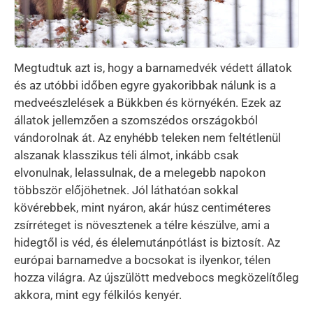
Megtudtuk azt is, hogy a barnamedvék védett állatok
és az utóbbi időben egyre gyakoribbak nálunk is a
medveészlelések a Bükkben és környékén. Ezek az
állatok jellemzően a szomszédos országokból
vándorolnak át. Az enyhébb teleken nem feltétlenül
alszanak klasszikus téli álmot, inkább csak
elvonulnak, lelassulnak, de a melegebb napokon
többször előjöhetnek. Jól láthatóan sokkal
kövérebbek, mint nyáron, akár húsz centiméteres
zsírréteget is növesztenek a télre készülve, ami a
hidegtől is véd, és élelemutánpótlást is biztosít. Az
európai barnamedve a bocsokat is ilyenkor, télen
hozza világra. Az újszülött medvebocs megközelítőleg
akkora, mint egy félkilós kenyér.