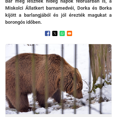
Bár még lesznek hideg napok februárban is, a
Miskolci Állatkert barnamedvéi, Dorka és Borka
kijött a barlangjából és jól érezték magukat a
borongós időben.
Opens in a new window
Opens in a new window
Opens in a new window
Kép