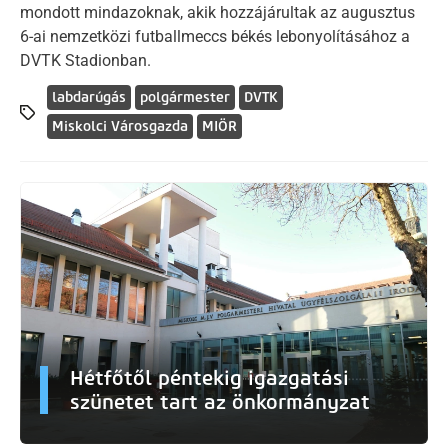
mondott mindazoknak, akik hozzájárultak az augusztus
6-ai nemzetközi futballmeccs békés lebonyolításához a
DVTK Stadionban.
labdarúgás
polgármester
DVTK
Miskolci Városgazda
MIÖR
Hétfőtől péntekig igazgatási
szünetet tart az önkormányzat