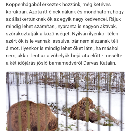
Koppenhágából érkeztek hozzánk, még kétéves
korukban. Azóta itt élnek nálunk és mondhatom, hogy
az állatkertünknek ők az egyik nagy kedvencei. Rájuk
mindig lehet számítani, nyaranta is nagyon aktívak,
szórakoztatják a közönséget. Nyilván ilyenkor télen
azért ők is le vannak lassulva, bár nem alszanak téli
álmot. Ilyenkor is mindig lehet őket látni, ha máshol
nem, akkor lent az alvóhelyük bejárata előtt - mesélte
a két időjárás jósló barnamedvéről Darvas Katalin.
Kép