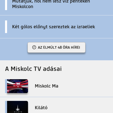
Mutatjuk, hol nem lesz víz pénteken
Miskolcon
Két gólos előnyt szereztek az izraeliek
AZ ELMÚLT 48 ÓRA HÍREI
A Miskolc TV adásai
Miskolc Ma
Kilátó