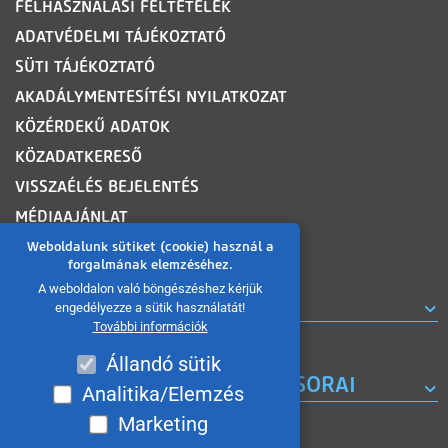
FELHASZNÁLÁSI FELTÉTELEK
ADATVÉDELMI TÁJÉKOZTATÓ
SÜTI TÁJÉKOZTATÓ
AKADÁLYMENTESÍTÉSI NYILATKOZAT
KÖZÉRDEKŰ ADATOK
KÖZADATKERESŐ
VISSZAÉLÉS BEJELENTÉS
MÉDIAAJÁNLAT
OLDALTÉRKÉP
Weboldalunk sütiket (cookie) használ a
forgalmának elemzéséhez.
A weboldalon való böngészéshez kérjük
ROVATOK
engedélyezze a sütik használatát!
További információk
Állandó sütik
A MISKOLC TV KORÁBBI MŰSORAI
Analitika/Elemzés
Marketing