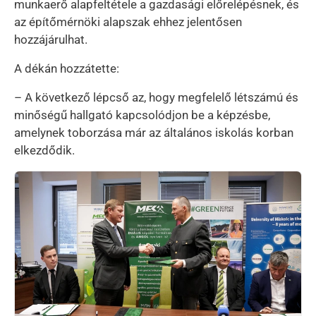
munkaerő alapfeltétele a gazdasági előrelépésnek, és
az építőmérnöki alapszak ehhez jelentősen
hozzájárulhat.
A dékán hozzátette:
– A következő lépcső az, hogy megfelelő létszámú és
minőségű hallgató kapcsolódjon be a képzésbe,
amelynek toborzása már az általános iskolás korban
elkezdődik.
Kép