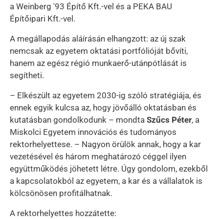
a Weinberg '93 Építő Kft.-vel és a PEKA BAU
Építőipari Kft.-vel.
A megállapodás aláírásán elhangzott: az új szak
nemcsak az egyetem oktatási portfólióját bővíti,
hanem az egész régió munkaerő-utánpótlását is
segítheti.
– Elkészült az egyetem 2030-ig szóló stratégiája, és
ennek egyik kulcsa az, hogy jövőálló oktatásban és
kutatásban gondolkodunk – mondta
Szűcs Péter
, a
Miskolci Egyetem innovációs és tudományos
rektorhelyettese. – Nagyon örülök annak, hogy a kar
vezetésével és három meghatározó céggel ilyen
együttműködés jöhetett létre. Úgy gondolom, ezekből
a kapcsolatokból az egyetem, a kar és a vállalatok is
kölcsönösen profitálhatnak.
A rektorhelyettes hozzátette: