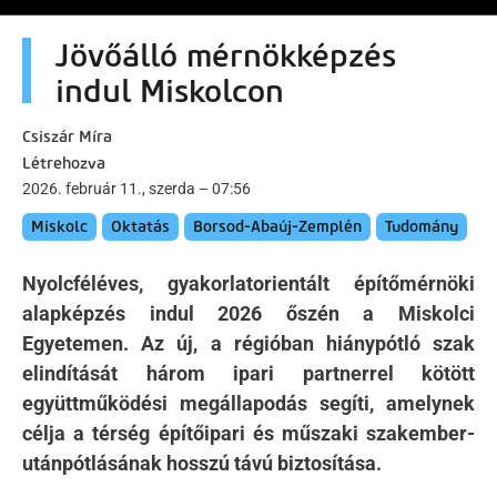
Jövőálló mérnökképzés
indul Miskolcon
Csiszár Míra
Létrehozva
2026. február 11., szerda – 07:56
Miskolc
Oktatás
Borsod-Abaúj-Zemplén
Tudomány
Nyolcféléves, gyakorlatorientált építőmérnöki
alapképzés indul 2026 őszén a Miskolci
Egyetemen. Az új, a régióban hiánypótló szak
elindítását három ipari partnerrel kötött
együttműködési megállapodás segíti, amelynek
célja a térség építőipari és műszaki szakember-
utánpótlásának hosszú távú biztosítása.