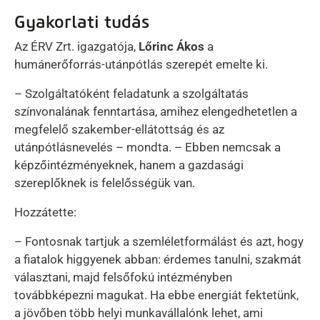
Gyakorlati tudás
Az ÉRV Zrt. igazgatója,
Lőrinc Ákos
a
humánerőforrás-utánpótlás szerepét emelte ki.
– Szolgáltatóként feladatunk a szolgáltatás
színvonalának fenntartása, amihez elengedhetetlen a
megfelelő szakember-ellátottság és az
utánpótlásnevelés – mondta. – Ebben nemcsak a
képzőintézményeknek, hanem a gazdasági
szereplőknek is felelősségük van.
Hozzátette:
– Fontosnak tartjuk a szemléletformálást és azt, hogy
a fiatalok higgyenek abban: érdemes tanulni, szakmát
választani, majd felsőfokú intézményben
továbbképezni magukat. Ha ebbe energiát fektetünk,
a jövőben több helyi munkavállalónk lehet, ami