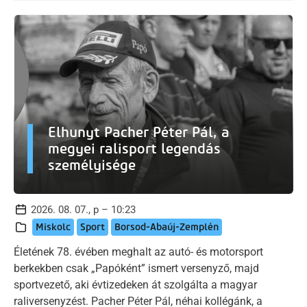
Elhunyt Pacher Péter Pál, a
megyei ralisport legendás
személyisége
2026. 08. 07., p – 10:23
Miskolc
Sport
Borsod-Abaúj-Zemplén
Életének 78. évében meghalt az autó- és motorsport
berkekben csak „Papóként” ismert versenyző, majd
sportvezető, aki évtizedeken át szolgálta a magyar
raliversenyzést. Pacher Péter Pál, néhai kollégánk, a