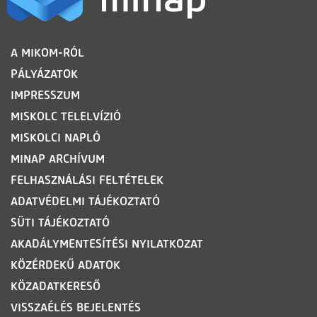
LÁBLÉC
A MIKOM-RÓL
PÁLYÁZATOK
IMPRESSZUM
MISKOLC TELELVÍZIÓ
MISKOLCI NAPLÓ
MINAP ARCHÍVUM
FELHASZNÁLÁSI FELTÉTELEK
ADATVÉDELMI TÁJÉKOZTATÓ
SÜTI TÁJÉKOZTATÓ
AKADÁLYMENTESÍTÉSI NYILATKOZAT
KÖZÉRDEKŰ ADATOK
KÖZADATKERESŐ
VISSZAÉLÉS BEJELENTÉS