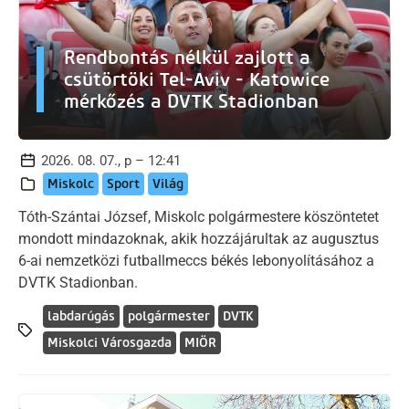
Rendbontás nélkül zajlott a
csütörtöki Tel-Aviv - Katowice
mérkőzés a DVTK Stadionban
2026. 08. 07., p – 12:41
Miskolc
Sport
Világ
Tóth-Szántai József, Miskolc polgármestere köszöntetet
mondott mindazoknak, akik hozzájárultak az augusztus
6-ai nemzetközi futballmeccs békés lebonyolításához a
DVTK Stadionban.
labdarúgás
polgármester
DVTK
Miskolci Városgazda
MIÖR