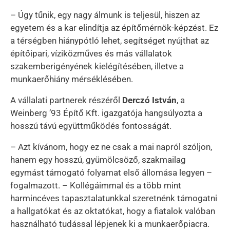
– Úgy tűnik, egy nagy álmunk is teljesül, hiszen az
egyetem és a kar elindítja az építőmérnök-képzést. Ez
a térségben hiánypótló lehet, segítséget nyújthat az
építőipari, víziközműves és más vállalatok
szakemberigényének kielégítésében, illetve a
munkaerőhiány mérséklésében.
A vállalati partnerek részéről
Derczó István
, a
Weinberg ’93 Építő Kft. igazgatója hangsúlyozta a
hosszú távú együttműködés fontosságát.
– Azt kívánom, hogy ez ne csak a mai napról szóljon,
hanem egy hosszú, gyümölcsöző, szakmailag
egymást támogató folyamat első állomása legyen –
fogalmazott. – Kollégáimmal és a több mint
harmincéves tapasztalatunkkal szeretnénk támogatni
a hallgatókat és az oktatókat, hogy a fiatalok valóban
használható tudással lépjenek ki a munkaerőpiacra.