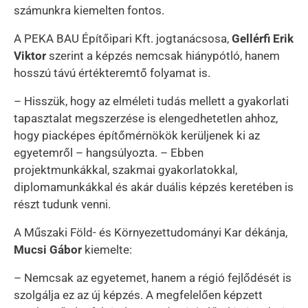
számunkra kiemelten fontos.
A PEKA BAU Építőipari Kft. jogtanácsosa,
Gellérfi Erik
Viktor
szerint a képzés nemcsak hiánypótló, hanem
hosszú távú értékteremtő folyamat is.
– Hisszük, hogy az elméleti tudás mellett a gyakorlati
tapasztalat megszerzése is elengedhetetlen ahhoz,
hogy piacképes építőmérnökök kerüljenek ki az
egyetemről – hangsúlyozta. – Ebben
projektmunkákkal, szakmai gyakorlatokkal,
diplomamunkákkal és akár duális képzés keretében is
részt tudunk venni.
A Műszaki Föld- és Környezettudományi Kar dékánja,
Mucsi Gábor
kiemelte:
– Nemcsak az egyetemet, hanem a régió fejlődését is
szolgálja ez az új képzés. A megfelelően képzett