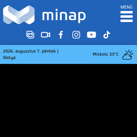
MENÜ
2026. augusztus 7. péntek |
Miskolc 33°C
Ibolya