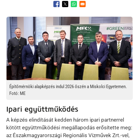
Opens in a new window
Opens in a new window
Opens in a new window
Kép
Építőmérnöki alapképzés indul 2026 őszén a Miskolci Egyetemen.
Fotó: ME
Ipari együttműködés
A képzés elindítását kedden három ipari partnerrel
kötött együttműködési megállapodás erősítette meg:
az Északmagyarországi Regionális Vízművek Zrt.-vel,