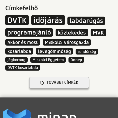
Címkefelhő
DVTK
időjárás
labdarúgás
programajánló
közlekedés
MVK
Akkor és most
Miskolci Városgazda
kosárlabda
levegőminőség
rendőrség
jégkorong
Miskolci Egyetem
ünnep
DVTK kosárlabda
TOVÁBBI CÍMKÉK