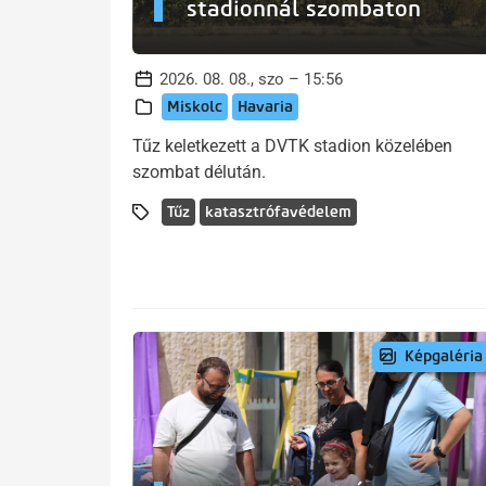
stadionnál szombaton
2026. 08. 08., szo – 15:56
Miskolc
Havaria
Tűz keletkezett a DVTK stadion közelében
szombat délután.
Tűz
katasztrófavédelem
Képgaléria