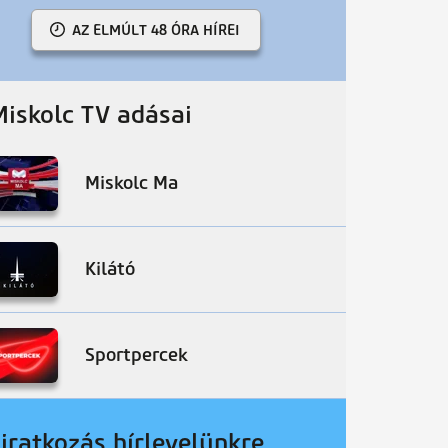
AZ ELMÚLT 48 ÓRA HÍREI
Miskolc TV adásai
Miskolc Ma
Kilátó
Sportpercek
liratkozás hírlevelünkre