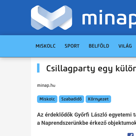
MISKOLC
SPORT
BELFÖLD
VILÁG
Csillagparty egy kül
minap.hu
Miskolc
Szabadidő
Környezet
Az érdeklődők Győrfi László egyetemi t
a Naprendszerünkbe érkező objektumok