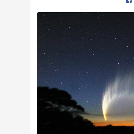
Op
Kép