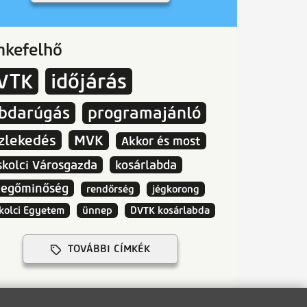
mkefelhő
VTK
időjárás
abdarúgás
programajánló
zlekedés
MVK
Akkor és most
skolci Városgazda
kosárlabda
vegőminőség
rendőrség
jégkorong
kolci Egyetem
ünnep
DVTK kosárlabda
TOVÁBBI CÍMKÉK