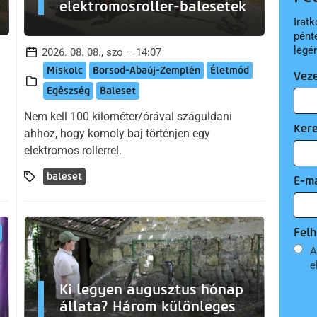
elektromosroller-balesetek
Iratk
pént
legé
2026. 08. 08., szo – 14:07
Miskolc
Borsod-Abaúj-Zemplén
Életmód
Vez
Egészség
Baleset
Nem kell 100 kilométer/órával száguldani
Ker
ahhoz, hogy komoly baj történjen egy
elektromos rollerrel.
baleset
E-ma
Felh
A
e
Ki legyen augusztus hónap
állata? Három különleges