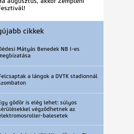
Ha augusztus, akkor Zempléni
Fesztivál!
gújabb cikkek
Dédesi Mátyás Benedek NB I-es
megbízatása
Felcsaptak a lángok a DVTK stadionnál
szombaton
Egy gödör is elég lehet: súlyos
sérülésekkel végződhetnek az
elektromosroller-balesetek