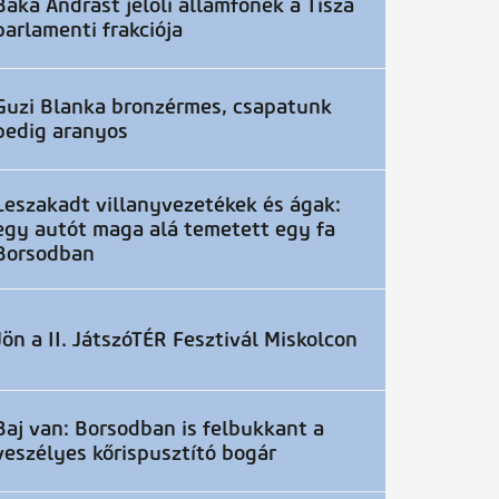
Baka Andrást jelöli államfőnek a Tisza
parlamenti frakciója
Guzi Blanka bronzérmes, csapatunk
pedig aranyos
Leszakadt villanyvezetékek és ágak:
egy autót maga alá temetett egy fa
Borsodban
Jön a II. JátszóTÉR Fesztivál Miskolcon
Baj van: Borsodban is felbukkant a
veszélyes kőrispusztító bogár