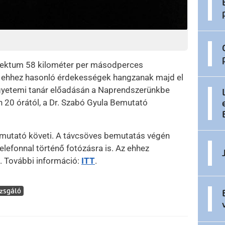
bjektum 58 kilométer per másodperces
 ehhez hasonló érdekességek hangzanak majd el
gyetemi tanár előadásán a Naprendszerünkbe
n 20 órától, a Dr. Szabó Gyula Bemutató
emutató követi. A távcsöves bemutatás végén
elefonnal történő fotózásra is. Az ehhez
. További információ:
ITT
.
zsgáló