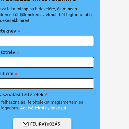
ozz fel a minap.hu hírlevelére, és minden
eken elküldjük neked az elmúlt hét legfontosabb,
rdekesebb híreit.
etéknév
esztnév
il cím
asználási feltételek
 felhasználási feltételeket megismertem és
lfogadom.
Adatvédelmi nyilatkozat
FELIRATKOZÁS