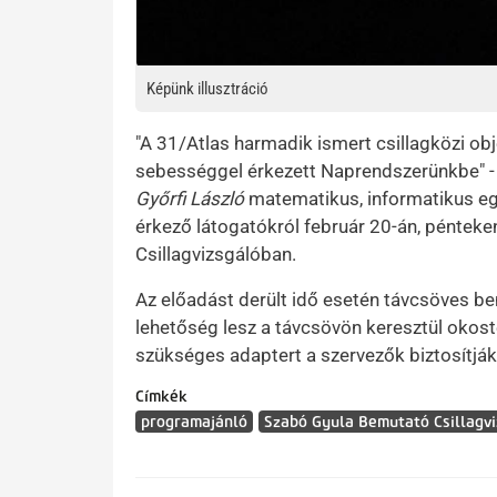
Képünk illusztráció
"A 31/Atlas harmadik ismert csillagközi o
sebességgel érkezett Naprendszerünkbe" -
Győrfi László
matematikus, informatikus e
érkező látogatókról február 20-án, pénteke
Csillagvizsgálóban.
Az előadást derült idő esetén távcsöves b
lehetőség lesz a távcsövön keresztül okost
szükséges adaptert a szervezők biztosítják
Címkék
programajánló
Szabó Gyula Bemutató Csillagvi