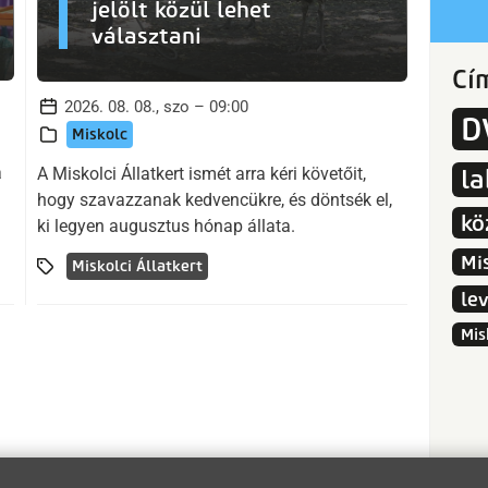
jelölt közül lehet
választani
Cí
2026. 08. 08., szo – 09:00
D
Miskolc
a
A Miskolci Állatkert ismét arra kéri követőit,
l
hogy szavazzanak kedvencükre, és döntsék el,
kö
ki legyen augusztus hónap állata.
Mi
Miskolci Állatkert
le
Mis