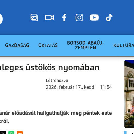
BORSOD-ABAÚJ-
GAZDASÁG
OKTATÁS
KULTÚR
ZEMPLÉN
önleges üstökös nyomában
Létrehozva
2026. február 17., kedd – 11:54
anár előadását hallgathatják meg péntek este
ról.