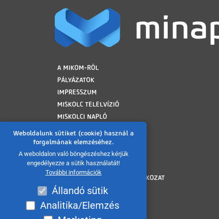
LÁBLÉC
A MIKOM-RÓL
PÁLYÁZATOK
IMPRESSZUM
MISKOLC TELELVÍZIÓ
MISKOLCI NAPLÓ
MINAP ARCHÍVUM
Weboldalunk sütiket (cookie) használ a
FELHASZNÁLÁSI FELTÉTELEK
forgalmának elemzéséhez.
ADATVÉDELMI TÁJÉKOZTATÓ
A weboldalon való böngészéshez kérjük
engedélyezze a sütik használatát!
SÜTI TÁJÉKOZTATÓ
További információk
AKADÁLYMENTESÍTÉSI NYILATKOZAT
Állandó sütik
KÖZÉRDEKŰ ADATOK
KÖZADATKERESŐ
Analitika/Elemzés
VISSZAÉLÉS BEJELENTÉS