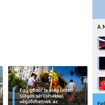
A 
Egy gödör is elég lehet:
súlyos sérülésekkel
végződhetnek az
Fe