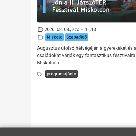
Jön a II. JátszóTÉR
Fesztivál Miskolcon
2026. 08. 08., szo – 11:13
Miskolc
Szabadidő
Augusztus utolsó hétvégéjén a gyerekeket és 
családokat várják egy fantasztikus fesztiválra
Miskolcon.
programajánló