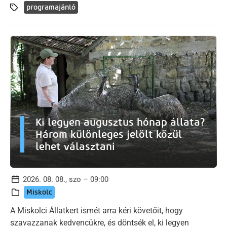
programajánló
Ki legyen augusztus hónap állata?
Három különleges jelölt közül
lehet választani
2026. 08. 08., szo – 09:00
Miskolc
A Miskolci Állatkert ismét arra kéri követőit, hogy
szavazzanak kedvencükre, és döntsék el, ki legyen