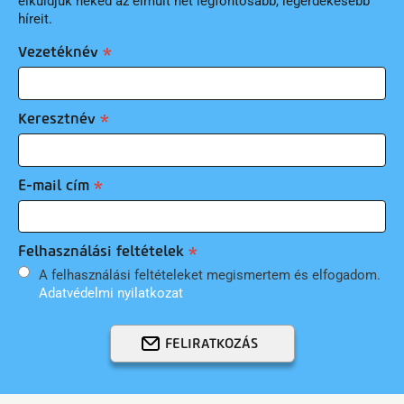
elküldjük neked az elmúlt hét legfontosabb, legérdekesebb
híreit.
Vezetéknév
Keresztnév
E-mail cím
Felhasználási feltételek
A felhasználási feltételeket megismertem és elfogadom.
Adatvédelmi nyilatkozat
FELIRATKOZÁS