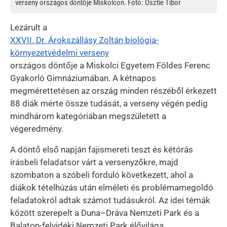
verseny országos döntője Miskolcon. Fotó: Osztie Tibor
Lezárult a
XXVII. Dr. Árokszállásy Zoltán biológia-
környezetvédelmi verseny
országos döntője a Miskolci Egyetem Földes Ferenc
Gyakorló Gimnáziumában. A kétnapos
megmérettetésen az ország minden részéből érkezett
88 diák mérte össze tudását, a verseny végén pedig
mindhárom kategóriában megszületett a
végeredmény.
A döntő első napján fajismereti teszt és kétórás
írásbeli feladatsor várt a versenyzőkre, majd
szombaton a szóbeli forduló következett, ahol a
diákok tételhúzás után elméleti és problémamegoldó
feladatokról adtak számot tudásukról. Az idei témák
között szerepelt a Duna–Dráva Nemzeti Park és a
Balaton-felvidéki Nemzeti Park élővilága,