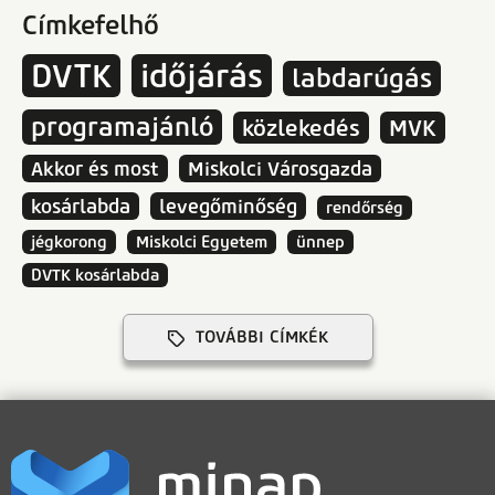
Címkefelhő
DVTK
időjárás
labdarúgás
programajánló
közlekedés
MVK
Akkor és most
Miskolci Városgazda
kosárlabda
levegőminőség
rendőrség
jégkorong
Miskolci Egyetem
ünnep
DVTK kosárlabda
TOVÁBBI CÍMKÉK