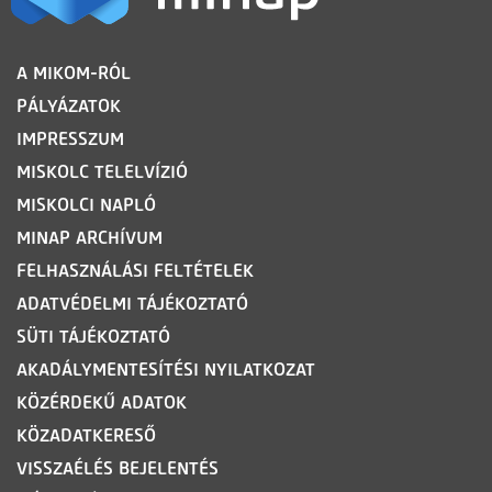
LÁBLÉC
A MIKOM-RÓL
PÁLYÁZATOK
IMPRESSZUM
MISKOLC TELELVÍZIÓ
MISKOLCI NAPLÓ
MINAP ARCHÍVUM
FELHASZNÁLÁSI FELTÉTELEK
ADATVÉDELMI TÁJÉKOZTATÓ
SÜTI TÁJÉKOZTATÓ
AKADÁLYMENTESÍTÉSI NYILATKOZAT
KÖZÉRDEKŰ ADATOK
KÖZADATKERESŐ
VISSZAÉLÉS BEJELENTÉS