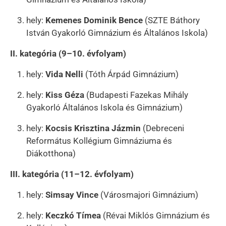
hely:
Kemenes Dominik Bence
(SZTE Báthory
István Gyakorló Gimnázium és Általános Iskola)
II. kategória (9–10. évfolyam)
hely:
Vida Nelli
(Tóth Árpád Gimnázium)
hely:
Kiss Géza
(Budapesti Fazekas Mihály
Gyakorló Általános Iskola és Gimnázium)
hely:
Kocsis Krisztina Jázmin
(Debreceni
Református Kollégium Gimnáziuma és
Diákotthona)
III. kategória (11–12. évfolyam)
hely:
Simsay Vince
(Városmajori Gimnázium)
hely:
Keczkó Tímea
(Révai Miklós Gimnázium és