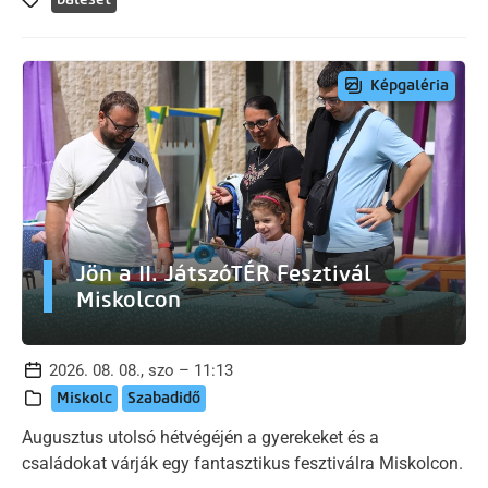
Képgaléria
Jön a II. JátszóTÉR Fesztivál
Miskolcon
2026. 08. 08., szo – 11:13
Miskolc
Szabadidő
Augusztus utolsó hétvégéjén a gyerekeket és a
családokat várják egy fantasztikus fesztiválra Miskolcon.