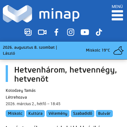
MENÜ
2026. augusztus 8. szombat |
Miskolc 19°C
László
Hetvenhárom, hetvennégy,
hetvenöt
Kolodzey Tamás
Létrehozva
2026. március 2., hétfő – 18:45
Miskolc
Kultúra
Vélemény
Szabadidő
Bulvár