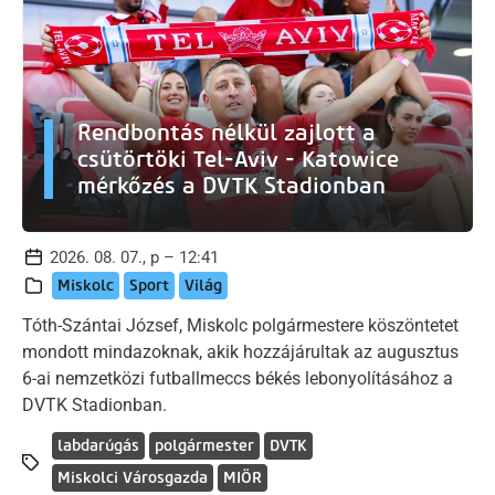
Rendbontás nélkül zajlott a
csütörtöki Tel-Aviv - Katowice
mérkőzés a DVTK Stadionban
2026. 08. 07., p – 12:41
Miskolc
Sport
Világ
Tóth-Szántai József, Miskolc polgármestere köszöntetet
mondott mindazoknak, akik hozzájárultak az augusztus
6-ai nemzetközi futballmeccs békés lebonyolításához a
DVTK Stadionban.
labdarúgás
polgármester
DVTK
Miskolci Városgazda
MIÖR