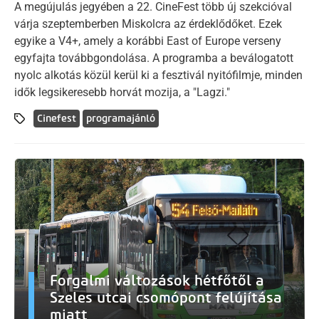
A megújulás jegyében a 22. CineFest több új szekcióval
várja szeptemberben Miskolcra az érdeklődőket. Ezek
egyike a V4+, amely a korábbi East of Europe verseny
egyfajta továbbgondolása. A programba a beválogatott
nyolc alkotás közül kerül ki a fesztivál nyitófilmje, minden
idők legsikeresebb horvát mozija, a "Lagzi."
Cinefest
programajánló
Forgalmi változások hétfőtől a
Szeles utcai csomópont felújítása
miatt