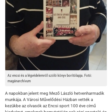
Az encsi és a légvédelemről szóló könyv borítólapja. Fotó:
magánarchívum
A napokban jelent meg Mező László hetvenharmadik
munkája. A Városi Művelődési Házban vették a
kezükbe az olvasók az Encsi sport 100 éve című
kiadványt, amelynek bemutatóján sok régi sportoló és