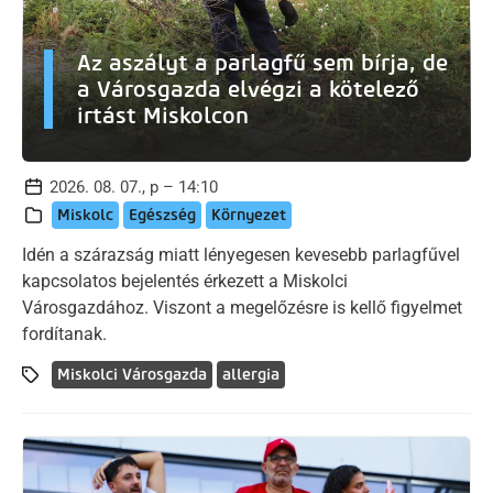
Az aszályt a parlagfű sem bírja, de
a Városgazda elvégzi a kötelező
irtást Miskolcon
2026. 08. 07., p – 14:10
Miskolc
Egészség
Környezet
Idén a szárazság miatt lényegesen kevesebb parlagfűvel
kapcsolatos bejelentés érkezett a Miskolci
Városgazdához. Viszont a megelőzésre is kellő figyelmet
fordítanak.
Miskolci Városgazda
allergia