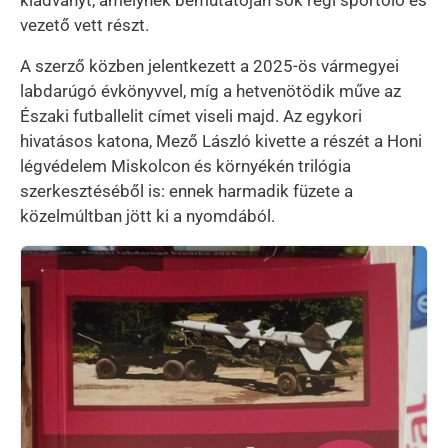
vezető vett részt.
A szerző közben jelentkezett a 2025-ös vármegyei
labdarúgó évkönyvvel, míg a hetvenötödik műve az
Északi futballelit címet viseli majd. Az egykori
hivatásos katona, Mező László kivette a részét a Honi
légvédelem Miskolcon és környékén trilógia
szerkesztéséből is: ennek harmadik füzete a
közelmúltban jött ki a nyomdából.
Kép