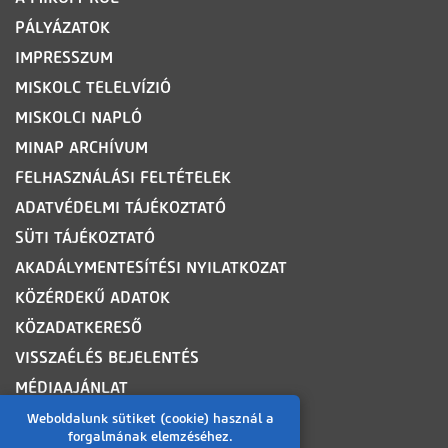
PÁLYÁZATOK
IMPRESSZUM
MISKOLC TELELVÍZIÓ
MISKOLCI NAPLÓ
MINAP ARCHÍVUM
FELHASZNÁLÁSI FELTÉTELEK
ADATVÉDELMI TÁJÉKOZTATÓ
SÜTI TÁJÉKOZTATÓ
AKADÁLYMENTESÍTÉSI NYILATKOZAT
KÖZÉRDEKŰ ADATOK
KÖZADATKERESŐ
VISSZAÉLÉS BEJELENTÉS
MÉDIAAJÁNLAT
OLDALTÉRKÉP
Weboldalunk sütiket (cookie) használ a
forgalmának elemzéséhez.