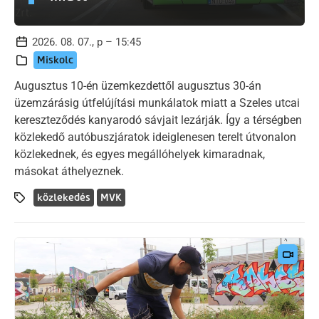
2026. 08. 07., p – 15:45
Miskolc
Augusztus 10-én üzemkezdettől augusztus 30-án
üzemzárásig útfelújítási munkálatok miatt a Szeles utcai
kereszteződés kanyarodó sávjait lezárják. Így a térségben
közlekedő autóbuszjáratok ideiglenesen terelt útvonalon
közlekednek, és egyes megállóhelyek kimaradnak,
másokat áthelyeznek.
közlekedés
MVK