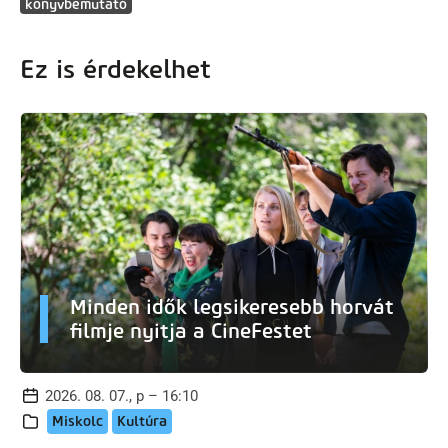
könyvbemutató
Ez is érdekelhet
Minden idők legsikeresebb horvát
filmje nyitja a CineFestet
2026. 08. 07., p – 16:10
Miskolc
Kultúra