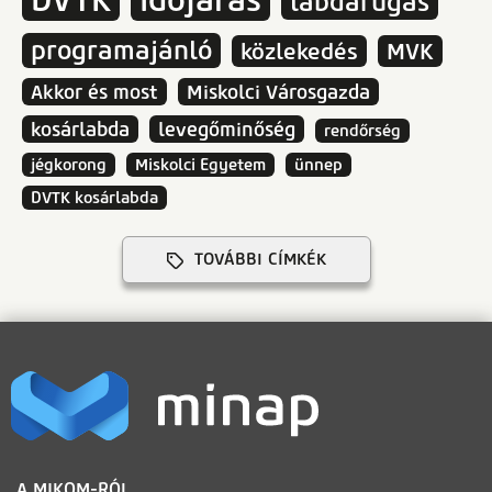
labdarúgás
programajánló
közlekedés
MVK
Akkor és most
Miskolci Városgazda
kosárlabda
levegőminőség
rendőrség
jégkorong
Miskolci Egyetem
ünnep
DVTK kosárlabda
TOVÁBBI CÍMKÉK
LÁBLÉC
A MIKOM-RÓL