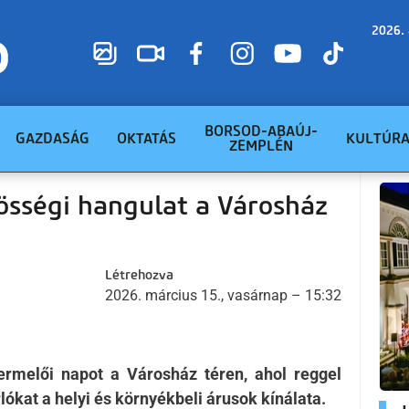
2026. 
BORSOD-ABAÚJ-
GAZDASÁG
OKTATÁS
KULTÚR
ZEMPLÉN
össégi hangulat a Városház
Létrehozva
2026. március 15., vasárnap – 15:32
ermelői napot a Városház téren, ahol reggel
lókat a helyi és környékbeli árusok kínálata.