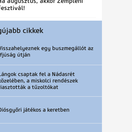
Ha augusztus, akkor Zempléni
Fesztivál!
gújabb cikkek
Visszahelyeznek egy buszmegállót az
Ifjúság útján
Lángok csaptak fel a Nádasrét
közelében, a miskolci rendészek
riasztották a tűzoltókat
Diósgyőri játékos a keretben