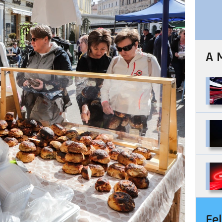
A 
Fe