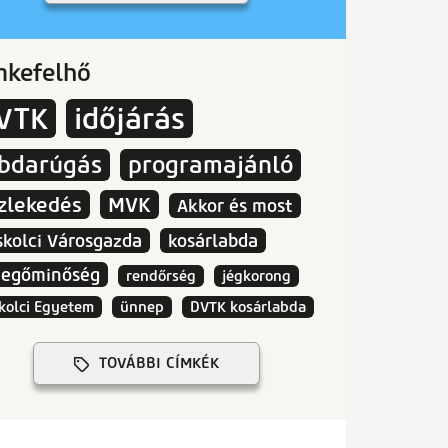
mkefelhő
VTK
időjárás
abdarúgás
programajánló
zlekedés
MVK
Akkor és most
skolci Városgazda
kosárlabda
vegőminőség
rendőrség
jégkorong
kolci Egyetem
ünnep
DVTK kosárlabda
TOVÁBBI CÍMKÉK