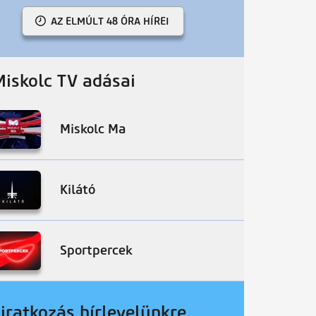
AZ ELMÚLT 48 ÓRA HÍREI
Miskolc TV adásai
Miskolc Ma
Kilátó
Sportpercek
liratkozás hírlevelünkre