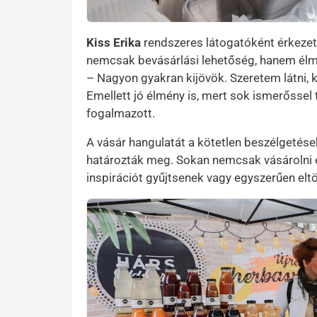
Kiss Erika
rendszeres látogatóként érkezet
nemcsak bevásárlási lehetőség, hanem élm
– Nagyon gyakran kijövök. Szeretem látni, k
Emellett jó élmény is, mert sok ismerőssel t
fogalmazott.
A vásár hangulatát a kötetlen beszélgetés
határozták meg. Sokan nemcsak vásárolni é
inspirációt gyűjtsenek vagy egyszerűen eltö
Kép