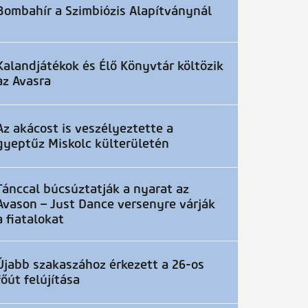
Bombahír a Szimbiózis Alapítványnál
Kalandjátékok és Élő Könyvtár költözik
az Avasra
Az akácost is veszélyeztette a
gyeptűz Miskolc külterületén
Tánccal búcsúztatják a nyarat az
Avason – Just Dance versenyre várják
a fiatalokat
Újabb szakaszához érkezett a 26-os
főút felújítása