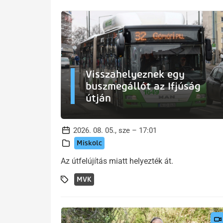
Visszahelyeznek egy
buszmegállót az Ifjúság
útján
2026. 08. 05., sze – 17:01
Miskolc
Az útfelújítás miatt helyezték át.
MVK