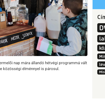
Cí
D
l
kö
Mi
ermelői nap mára állandó hétvégi programmá vált
le
e közösségi élménnyel is párosul.
Mis