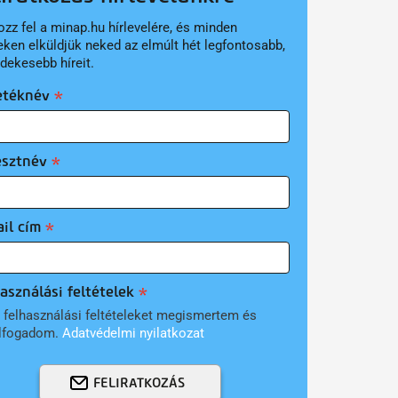
ozz fel a minap.hu hírlevelére, és minden
eken elküldjük neked az elmúlt hét legfontosabb,
rdekesebb híreit.
etéknév
esztnév
il cím
asználási feltételek
 felhasználási feltételeket megismertem és
lfogadom.
Adatvédelmi nyilatkozat
FELIRATKOZÁS