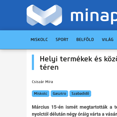
MISKOLC
SPORT
BELFÖLD
VILÁG
Helyi termékek és köz
téren
Csiszár Míra
Miskolc
Gasztro
Szabadidő
Március 15-én ismét megtartották a t
nyolctól délután négy óráig várta a vásár