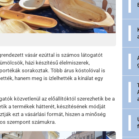
endezett vásár ezúttal is számos látogatót
ümölcsök, házi készítésű élelmiszerek,
portékák sorakoztak. Több árus kóstolóval is
tték, hanem meg is ízlelhették a kínálat egy
atók közvetlenül az előállítóktól szerezhetik be a
tik a termékek hátterét, készítésének módját
tják ezt a vásárlási formát, hiszen a minőség
ontos szempont számukra.