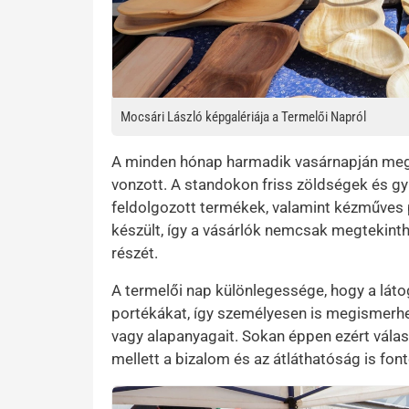
Mocsári László képgalériája a Termelői Napról
A minden hónap harmadik vasárnapján megr
vonzott. A standokon friss zöldségek és gy
feldolgozott termékek, valamint kézműves 
készült, így a vásárlók nemcsak megtekinthe
részét.
A termelői nap különlegessége, hogy a látog
portékákat, így személyesen is megismerhe
vagy alapanyagait. Sokan éppen ezért válasz
mellett a bizalom és az átláthatóság is f
Kép