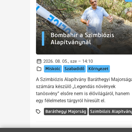
Bombahír a Szimbiózis
Alapítványnál
2026. 08. 05., sze – 14:10
Miskolc
Szabadidő
Környezet
A Szimbiózis Alapítvány Baráthegyi Majorság
számára készülő „Legendás növények
tanösvény” elsőre nem is élővilágáról, hanem
egy félelmetes tárgyról híresült el.
Baráthegyi Majorság
Szimbiózis Alapítván