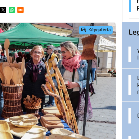
ens in a new window
Opens in a new window
Opens in a new window
Le