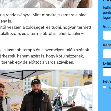
Iratk
pént
t a rendezvényre. Mint mondta, számára a piac
legé
ény is.
Vez
itől veszem a zöldséget, és tudni, hogyan termett.
alálkozom, és a termelőktől is lehet tanulni –
Ker
ek, a lassabb tempó és a személyes találkozások
rkeztek, hanem azért is, hogy körülnézzenek,
ltsenek egy délelőttöt a város szívében.
E-ma
Felh
A
e