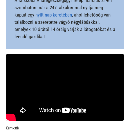
A Miskolci Állategészségügyi Telep március 21-én
szombaton már a 247. alkalommal nyitja meg
kapuit egy
nyílt nap keretében
, ahol lehetőség van
találkozni a szeretetre vágyó négylábúakkal,
amelyek 10 órától 14 óráig várják a látogatókat és a
leendő gazdikat.
Címkék