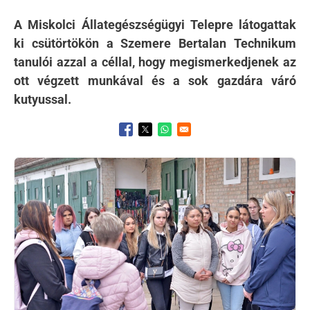
A Miskolci Állategészségügyi Telepre látogattak
ki csütörtökön a Szemere Bertalan Technikum
tanulói azzal a céllal, hogy megismerkedjenek az
ott végzett munkával és a sok gazdára váró
kutyussal.
Opens in a new window
Opens in a new window
Opens in a new window
Kép