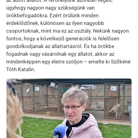
az adott állatot. A férőhelyünk azonban véges,
úgyhogy nagyon nagy szükségünk van
örökbefogadókra. Ezért örülünk minden
érdeklődőnek, különösen az ilyen nagyobb
csoportoknak, mint ma ez az osztály. Nekünk nagyon
fontos, hogy a következő generációk is felelősen
gondolkodjanak az állattartásról. És ha örökbe
fogadnak vagy vásárolnak egy állatot, akkor az
mindenképpen egy életre szóljon – emelte ki Szőkéné
Tóth Katalin.
Kép