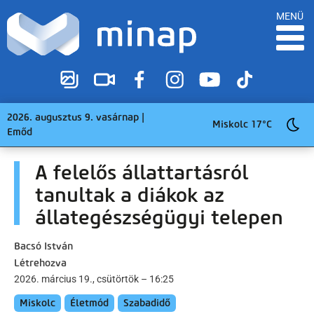
MENÜ
2026. augusztus 9. vasárnap |
Miskolc 17°C
Emőd
A felelős állattartásról
tanultak a diákok az
állategészségügyi telepen
Bacsó István
Létrehozva
2026. március 19., csütörtök – 16:25
Miskolc
Életmód
Szabadidő