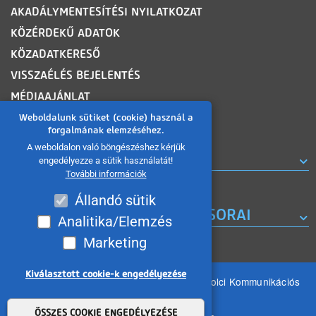
AKADÁLYMENTESÍTÉSI NYILATKOZAT
KÖZÉRDEKŰ ADATOK
KÖZADATKERESŐ
VISSZAÉLÉS BEJELENTÉS
MÉDIAAJÁNLAT
OLDALTÉRKÉP
Weboldalunk sütiket (cookie) használ a
forgalmának elemzéséhez.
A weboldalon való böngészéshez kérjük
ROVATOK
engedélyezze a sütik használatát!
További információk
Állandó sütik
A MISKOLC TV KORÁBBI MŰSORAI
Analitika/Elemzés
Marketing
Kiválasztott cookie-k engedélyezése
Minden jog fenntartva 2026 © MIKOM Miskolci Kommunikációs
Nonprofit Kft.
Withdraw consent
ÖSSZES COOKIE ENGEDÉLYEZÉSE