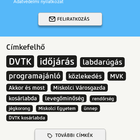
Adatvédelmi nyilatkozat
FELIRATKOZÁS
Címkefelhő
DVTK
időjárás
labdarúgás
programajánló
közlekedés
MVK
Akkor és most
Miskolci Városgazda
kosárlabda
levegőminőség
rendőrség
jégkorong
Miskolci Egyetem
ünnep
DVTK kosárlabda
TOVÁBBI CÍMKÉK