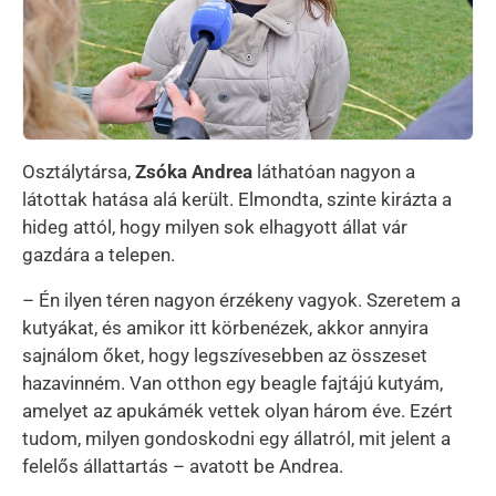
Osztálytársa,
Zsóka Andrea
láthatóan nagyon a
látottak hatása alá került. Elmondta, szinte kirázta a
hideg attól, hogy milyen sok elhagyott állat vár
gazdára a telepen.
– Én ilyen téren nagyon érzékeny vagyok. Szeretem a
kutyákat, és amikor itt körbenézek, akkor annyira
sajnálom őket, hogy legszívesebben az összeset
hazavinném. Van otthon egy beagle fajtájú kutyám,
amelyet az apukámék vettek olyan három éve. Ezért
tudom, milyen gondoskodni egy állatról, mit jelent a
felelős állattartás – avatott be Andrea.