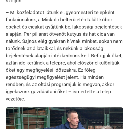
szóljon.
– Mi közfeladatot látunk el, gyepmesteri telepként
funkcionálunk, a Miskolc belterületén talált kóbor
ebeket és cicákat gyűjtünk be, lakossági bejelentések
alapján. Per pillanat ötvenöt kutyus és hat cica van
nálunk. Sajnos elég gyakran hívnak minket, sokan nem
törődnek az állataikkal, és nekünk a lakossági
bejelentések alapján intézkednünk kell. Befogjuk őket,
aztán ide kerülnek a telepre, ahol először elkülönítjük
őket egy megfigyelési időszakra. Ez főleg
egészségügyi megfigyelést jelent. Ha minden
rendben, és az oltási programjuk is megvan, akkor
igyekszünk gazdásítani őket – ismertette a telep
vezetője.
Kép