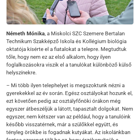
Németh Mónika
, a Miskolci SZC Szemere Bertalan
Technikum Szakképző Iskola és Kollégium biológia
oktatója kísérte el a fiatalokat a telepre. Megtudtuk
tőle, hogy nem ez az első alkalom, hogy ilyen
foglalkozásokra viszik el a tanulókat különböző külső
helyszínekre.
– Mi több ilyen telephelyet is megszoktunk nézni a
gyerekekkel az év során. Egész osztályokat hozunk el,
ezt követően pedig az osztályfőnöki órákon még
egyszer átbeszéljük a látott, tapasztalt dolgokat. Nem
egyszer, nem kétszer van az például, hogy a tanulóink
később visszatérnek, már a szülőkkel együtt, és
tényleg örökbe is fogadnak kutyákat. Az iskolánkban