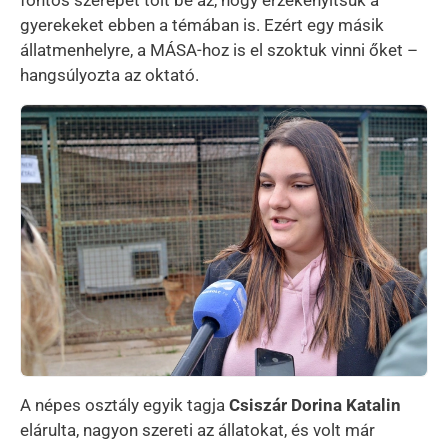
fontos szerepet tölt be az, hogy érzékenyítsük a
gyerekeket ebben a témában is. Ezért egy másik
állatmenhelyre, a MÁSA-hoz is el szoktuk vinni őket –
hangsúlyozta az oktató.
Kép
A népes osztály egyik tagja
Csiszár Dorina Katalin
elárulta, nagyon szereti az állatokat, és volt már