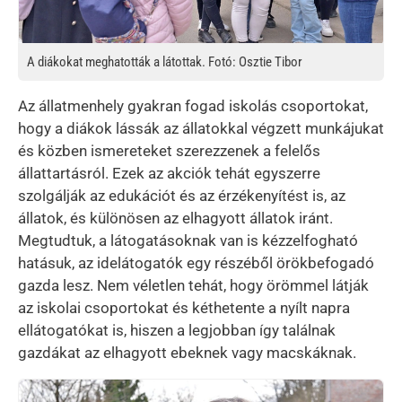
A diákokat meghatották a látottak. Fotó: Osztie Tibor
Az állatmenhely gyakran fogad iskolás csoportokat,
hogy a diákok lássák az állatokkal végzett munkájukat
és közben ismereteket szerezzenek a felelős
állattartásról. Ezek az akciók tehát egyszerre
szolgálják az edukációt és az érzékenyítést is, az
állatok, és különösen az elhagyott állatok iránt.
Megtudtuk, a látogatásoknak van is kézzelfogható
hatásuk, az idelátogatók egy részéből örökbefogadó
gazda lesz. Nem véletlen tehát, hogy örömmel látják
az iskolai csoportokat és kéthetente a nyílt napra
ellátogatókat is, hiszen a legjobban így találnak
gazdákat az elhagyott ebeknek vagy macskáknak.
Kép