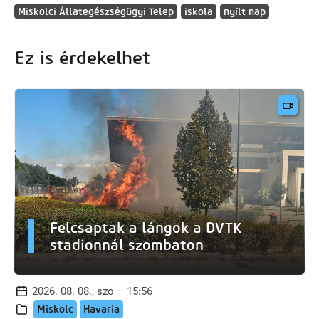
Miskolci Állategészségügyi Telep
iskola
nyílt nap
Ez is érdekelhet
Felcsaptak a lángok a DVTK
stadionnál szombaton
2026. 08. 08., szo – 15:56
Miskolc
Havaria