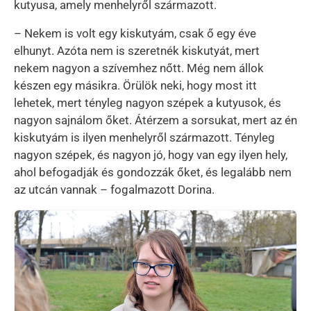
kutyusa, amely menhelyről származott.
– Nekem is volt egy kiskutyám, csak ő egy éve
elhunyt. Azóta nem is szeretnék kiskutyát, mert
nekem nagyon a szívemhez nőtt. Még nem állok
készen egy másikra. Örülök neki, hogy most itt
lehetek, mert tényleg nagyon szépek a kutyusok, és
nagyon sajnálom őket. Átérzem a sorsukat, mert az én
kiskutyám is ilyen menhelyről származott. Tényleg
nagyon szépek, és nagyon jó, hogy van egy ilyen hely,
ahol befogadják és gondozzák őket, és legalább nem
az utcán vannak – fogalmazott Dorina.
Kép