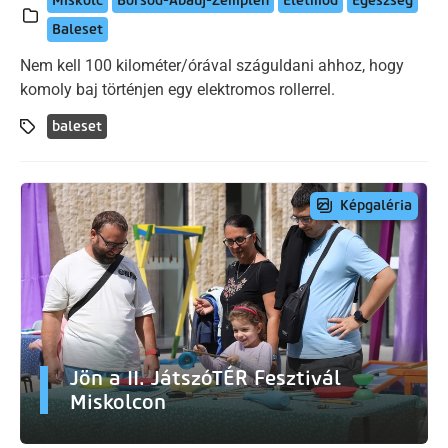
Miskolc
Borsod-Abaúj-Zemplén
Életmód
Egészség
Baleset
Nem kell 100 kilométer/órával száguldani ahhoz, hogy
komoly baj történjen egy elektromos rollerrel.
baleset
Képgaléria
Jön a II. JátszóTÉR Fesztivál
Miskolcon