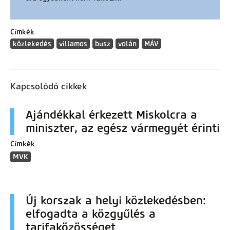
Címkék
közlekedés
villamos
busz
volán
MÁV
Kapcsolódó cikkek
Ajándékkal érkezett Miskolcra a
miniszter, az egész vármegyét érinti
Címkék
MVK
Új korszak a helyi közlekedésben:
elfogadta a közgyűlés a
tarifaközösséget