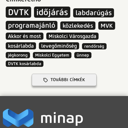
DVTK
időjárás
labdarúgás
programajánló
közlekedés
MVK
Akkor és most
Miskolci Városgazda
kosárlabda
levegőminőség
rendőrség
jégkorong
Miskolci Egyetem
ünnep
DVTK kosárlabda
TOVÁBBI CÍMKÉK