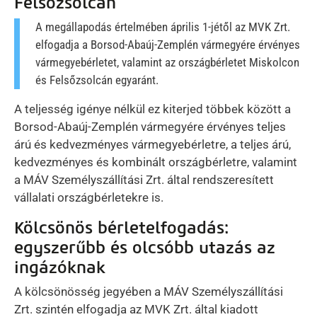
Felsőzsolcán
A megállapodás értelmében április 1-jétől az MVK Zrt.
elfogadja a Borsod-Abaúj-Zemplén vármegyére érvényes
vármegyebérletet, valamint az országbérletet Miskolcon
és Felsőzsolcán egyaránt.
A teljesség igénye nélkül ez kiterjed többek között a
Borsod-Abaúj-Zemplén vármegyére érvényes teljes
árú és kedvezményes vármegyebérletre, a teljes árú,
kedvezményes és kombinált országbérletre, valamint
a MÁV Személyszállítási Zrt. által rendszeresített
vállalati országbérletekre is.
Kölcsönös bérletelfogadás:
egyszerűbb és olcsóbb utazás az
ingázóknak
A kölcsönösség jegyében a MÁV Személyszállítási
Zrt. szintén elfogadja az MVK Zrt. által kiadott