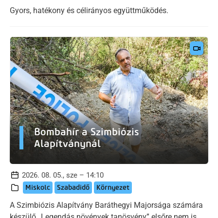
Gyors, hatékony és célirányos együttműködés.
Bombahír a Szimbiózis
Alapítványnál
2026. 08. 05., sze – 14:10
Miskolc
Szabadidő
Környezet
A Szimbiózis Alapítvány Baráthegyi Majorsága számára
készülő „Legendás növények tanösvény” elsőre nem is