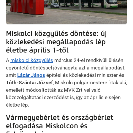
Miskolci közgyűlés döntése: új
közlekedési megállapodás lép
életbe április 1-től
A
miskolci közgyűlés
március 24-ei rendkívüli ülésén
egyöntetű döntéssel jóváhagyta azt a megállapodást,
amit
Lázár János
építési és közlekedési miniszter és
Tóth-Szántai József
, Miskolc polgármestere írtak alá,
emellett módosították az MVK Zrt-vel való
közszolgáltatási szerződést is, így az április elsején
életbe lép.
Vármegyebérlet és országbérlet
elfogadása Miskolcon és