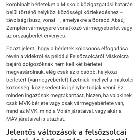
kombinált bérleteket a Miskolc közigazgatási határán
belül történő helyközi közösségi közlekedéshez –
távolsági busz, vonat –, amelyekre a Borsod-Abaúj-
Zemplén vármegyére vonatkozó vármegyebérlet vagy
az országbérlet érvényes.
Ez azt jelenti, hogy a bérletek kölcsönös elfogadása
révén a vidékről és például Felsőzsolcáról Miskolcra
bejáró dolgozóknak nem kell két bérletet
megvásárolniuk, elég csak az olcsóbb, helyközi
bérletért (vármegyebérlet) fizetniük, mellyel a miskolci
közösségi közlekedést is igénybe tudják venni. Ez
minden ingázónak megtakarítást, hiszen, ha valakinek
csak MVK-bérlete vagy csak vármegyebérlete van,
mind az MVK, mind a Volán járataival, vagy akár a
MÁV járataival is utazhat.
Jelentős változások a felsőzsolcai