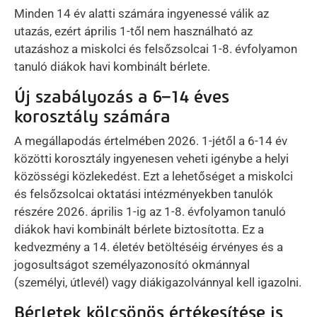
Minden 14 év alatti számára ingyenessé válik az
utazás, ezért április 1-től nem használható az
utazáshoz a miskolci és felsőzsolcai 1-8. évfolyamon
tanuló diákok havi kombinált bérlete.
Új szabályozás a 6–14 éves
korosztály számára
A megállapodás értelmében 2026. 1-jétől a 6-14 év
közötti korosztály ingyenesen veheti igénybe a helyi
közösségi közlekedést. Ezt a lehetőséget a miskolci
és felsőzsolcai oktatási intézményekben tanulók
részére 2026. április 1-ig az 1-8. évfolyamon tanuló
diákok havi kombinált bérlete biztosította. Ez a
kedvezmény a 14. életév betöltéséig érvényes és a
jogosultságot személyazonosító okmánnyal
(személyi, útlevél) vagy diákigazolvánnyal kell igazolni.
Bérletek kölcsönös értékesítése is