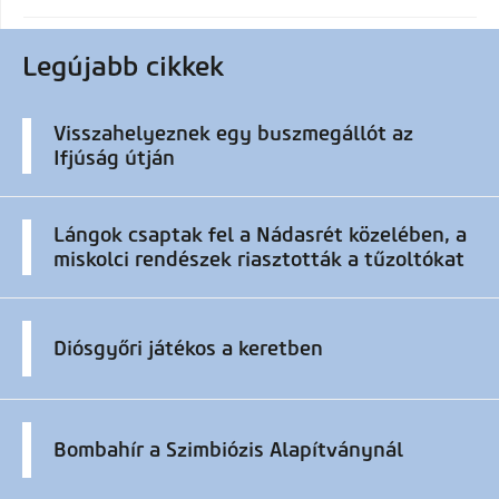
Legújabb cikkek
Visszahelyeznek egy buszmegállót az
Ifjúság útján
Lángok csaptak fel a Nádasrét közelében, a
miskolci rendészek riasztották a tűzoltókat
Diósgyőri játékos a keretben
Bombahír a Szimbiózis Alapítványnál