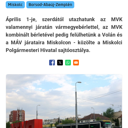
Miskolc
Borsod-Abaúj-Zemplén
Április 1-je, szerdától utazhatunk az MVK
valamennyi járatán vármegyebérlettel, az MVK
kombinált bérletével pedig felülhetünk a Volán és
a MÁV járataira Miskolcon - közölte a Miskolci
Polgármesteri Hivatal sajtóosztálya.
Opens in a new window
Opens in a new window
Opens in a new window
Kép