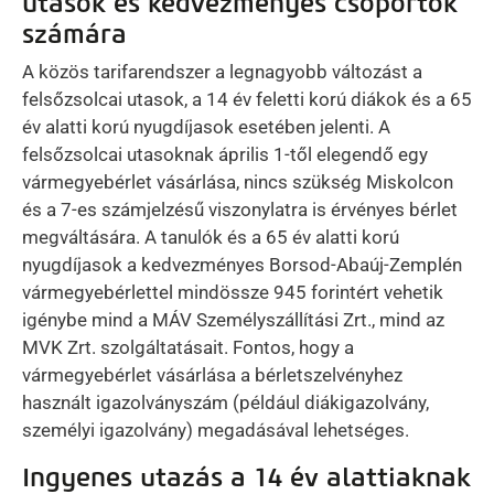
utasok és kedvezményes csoportok
számára
A közös tarifarendszer a legnagyobb változást a
felsőzsolcai utasok, a 14 év feletti korú diákok és a 65
év alatti korú nyugdíjasok esetében jelenti. A
felsőzsolcai utasoknak április 1-től elegendő egy
vármegyebérlet vásárlása, nincs szükség Miskolcon
és a 7-es számjelzésű viszonylatra is érvényes bérlet
megváltására. A tanulók és a 65 év alatti korú
nyugdíjasok a kedvezményes Borsod-Abaúj-Zemplén
vármegyebérlettel mindössze 945 forintért vehetik
igénybe mind a MÁV Személyszállítási Zrt., mind az
MVK Zrt. szolgáltatásait. Fontos, hogy a
vármegyebérlet vásárlása a bérletszelvényhez
használt igazolványszám (például diákigazolvány,
személyi igazolvány) megadásával lehetséges.
Ingyenes utazás a 14 év alattiaknak