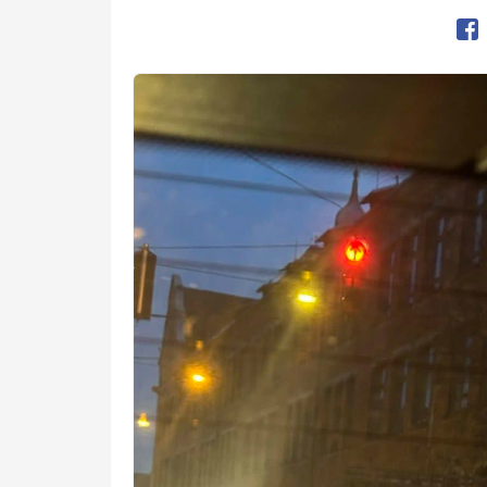
Op
Kép