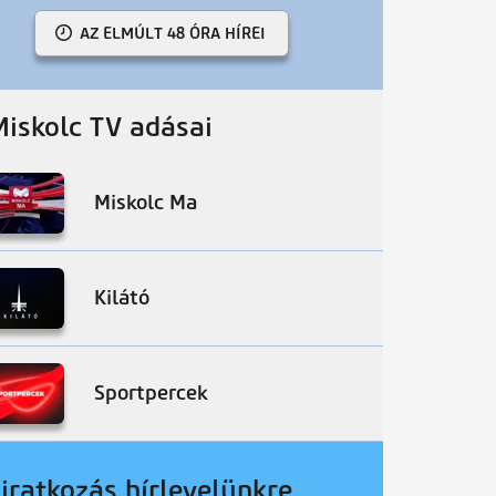
AZ ELMÚLT 48 ÓRA HÍREI
Miskolc TV adásai
Miskolc Ma
Kilátó
Sportpercek
liratkozás hírlevelünkre