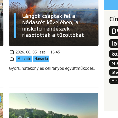
Lángok csaptak fel a
Cí
Nádasrét közelében, a
miskolci rendészek
D
riasztották a tűzoltókat
l
2026. 08. 05., sze – 16:45
kö
Miskolc
Havaria
Mi
Gyors, hatékony és célirányos együttműködés.
le
Mis