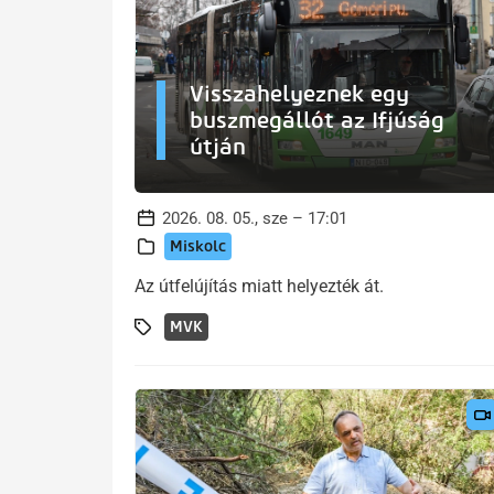
Visszahelyeznek egy
buszmegállót az Ifjúság
útján
2026. 08. 05., sze – 17:01
Miskolc
Az útfelújítás miatt helyezték át.
MVK