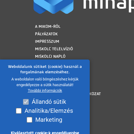
LÁBLÉC
A MIKOM-RÓL
PÁLYÁZATOK
IMPRESSZUM
MISKOLC TELELVÍZIÓ
MISKOLCI NAPLÓ
MINAP ARCHÍVUM
Weboldalunk sütiket (cookie) használ a
FELHASZNÁLÁSI FELTÉTELEK
forgalmának elemzéséhez.
ADATVÉDELMI TÁJÉKOZTATÓ
A weboldalon való böngészéshez kérjük
engedélyezze a sütik használatát!
SÜTI TÁJÉKOZTATÓ
További információk
AKADÁLYMENTESÍTÉSI NYILATKOZAT
Állandó sütik
KÖZÉRDEKŰ ADATOK
KÖZADATKERESŐ
Analitika/Elemzés
VISSZAÉLÉS BEJELENTÉS
Marketing
MÉDIAAJÁNLAT
OLDALTÉRKÉP
Kiválasztott cookie-k engedélyezése