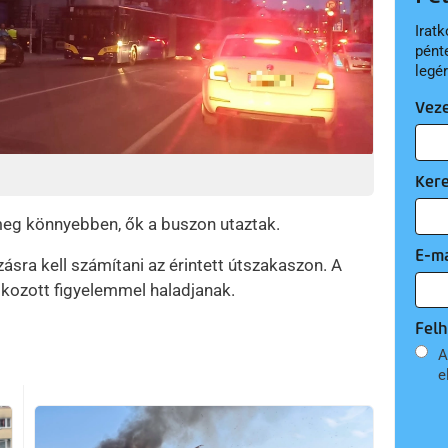
Iratk
pént
legé
Vez
Ker
meg könnyebben, ők a buszon utaztak.
E-ma
sra kell számítani az érintett útszakaszon. A
okozott figyelemmel haladjanak.
Felh
A
e