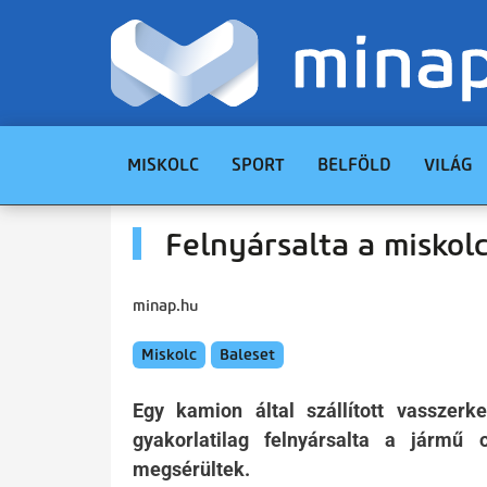
MISKOLC
SPORT
BELFÖLD
VILÁG
Felnyársalta a miskolc
minap.hu
Miskolc
Baleset
Egy kamion által szállított vasszerk
gyakorlatilag felnyársalta a jármű
megsérültek.