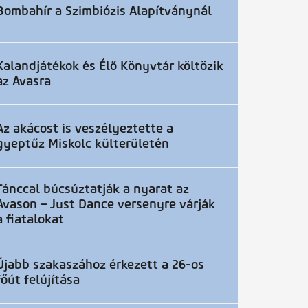
Bombahír a Szimbiózis Alapítványnál
Kalandjátékok és Élő Könyvtár költözik
az Avasra
Az akácost is veszélyeztette a
gyeptűz Miskolc külterületén
Tánccal búcsúztatják a nyarat az
Avason – Just Dance versenyre várják
a fiatalokat
Újabb szakaszához érkezett a 26-os
főút felújítása