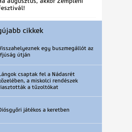
Ha augusztus, akkor Zempléni
Fesztivál!
gújabb cikkek
Visszahelyeznek egy buszmegállót az
Ifjúság útján
Lángok csaptak fel a Nádasrét
közelében, a miskolci rendészek
riasztották a tűzoltókat
Diósgyőri játékos a keretben