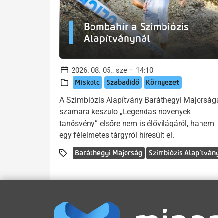
Bombahír a Szimbiózis
Alapítványnál
2026. 08. 05., sze – 14:10
Miskolc
Szabadidő
Környezet
A Szimbiózis Alapítvány Baráthegyi Majorság
számára készülő „Legendás növények
tanösvény” elsőre nem is élővilágáról, hanem
egy félelmetes tárgyról híresült el.
Baráthegyi Majorság
Szimbiózis Alapítván