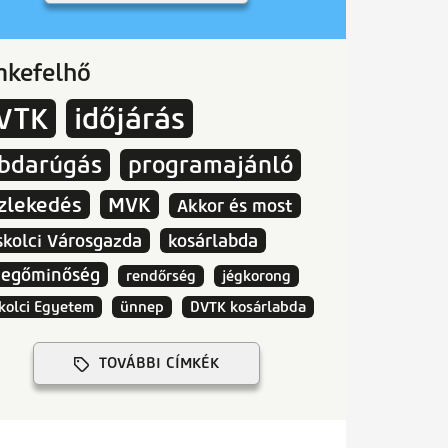
mkefelhő
VTK
időjárás
abdarúgás
programajánló
zlekedés
MVK
Akkor és most
skolci Városgazda
kosárlabda
vegőminőség
rendőrség
jégkorong
kolci Egyetem
ünnep
DVTK kosárlabda
TOVÁBBI CÍMKÉK