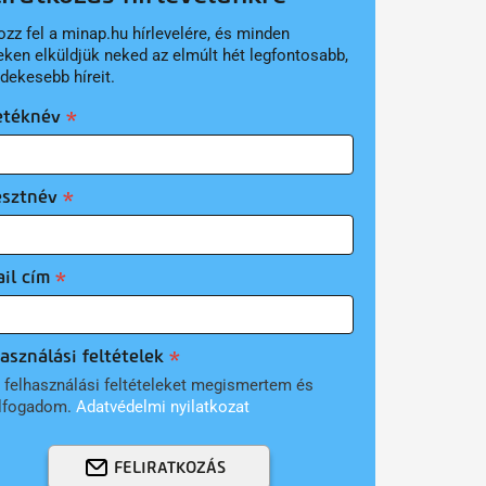
ozz fel a minap.hu hírlevelére, és minden
eken elküldjük neked az elmúlt hét legfontosabb,
rdekesebb híreit.
etéknév
esztnév
il cím
asználási feltételek
 felhasználási feltételeket megismertem és
lfogadom.
Adatvédelmi nyilatkozat
FELIRATKOZÁS