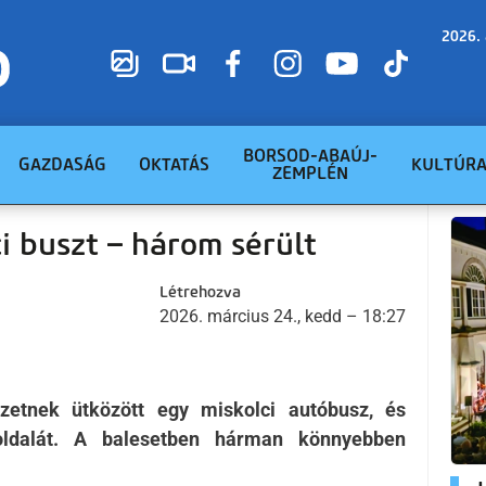
2026. 
BORSOD-ABAÚJ-
GAZDASÁG
OKTATÁS
KULTÚR
ZEMPLÉN
i buszt – három sérült
Létrehozva
2026. március 24., kedd – 18:27
ezetnek ütközött egy miskolci autóbusz, és
 oldalát. A balesetben hárman könnyebben