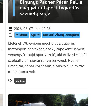
Elhunyt Pacher Péter Pál, a
megyei ralisport legendás
személyisége
2026. 08. 07., p – 10:23
Miskolc
Sport
Borsod-Abaúj-Zemplén
Életének 78. évében meghalt az autó- és
8.
motorsport berkekben csak „Papóként” ismert
versenyző, majd sportvezető, aki évtizedeken át
szolgálta a magyar raliversenyzést. Pacher
Péter Pál, néhai kollégánk, a Miskolc Televízió
munkatársa volt.
gyász