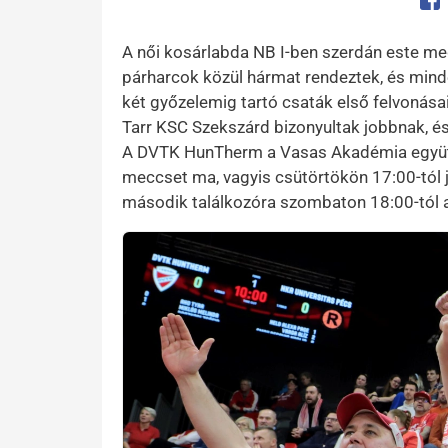
Op
A női kosárlabda NB I-ben szerdán este me
párharcok közül hármat rendeztek, és minde
két győzelemig tartó csaták első felvonása
Tarr KSC Szekszárd bizonyultak jobbnak, és
A DVTK HunTherm a Vasas Akadémia együtte
meccset ma, vagyis csütörtökön 17:00-tól 
második találkozóra szombaton 18:00-tól a
Kép