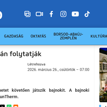
BORSOD-ABAÚJ-
GAZDASÁG
OKTATÁS
KULTÚR
ZEMPLÉN
án folytatják
Létrehozva
2026. március 26., csütörtök – 07:00
et követően játszik bajnokit. A bajnoki
HunTherm.