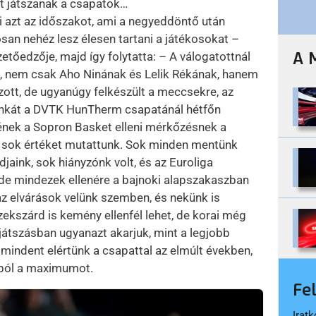
kit játszanak a csapatok…
 azt az időszakot, ami a negyeddöntő után
an nehéz lesz élesen tartani a játékosokat –
A 
őedzője, majd így folytatta: – A válogatottnál
lt, nem csak Aho Ninának és Lelik Rékának, hanem
zott, de ugyanúgy felkészült a meccsekre, az
munkát a DVTK HunTherm csapatánál hétfőn
ének a Sopron Basket elleni mérkőzésnek a
 sok értéket mutattunk. Sok minden mentünk
jaink, sok hiányzónk volt, és az Euroliga
, de mindezek ellenére a bajnoki alapszakaszban
az elvárások velünk szemben, és nekünk is
kszárd is kemény ellenfél lehet, de korai még
rájátszásban ugyanazt akarjuk, mint a legjobb
mindent elértünk a csapattal az elmúlt években,
kból a maximumot.
Fe
Iratk