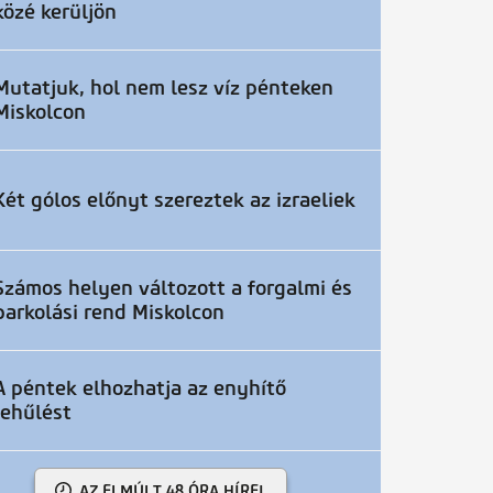
közé kerüljön
Mutatjuk, hol nem lesz víz pénteken
Miskolcon
Két gólos előnyt szereztek az izraeliek
Számos helyen változott a forgalmi és
parkolási rend Miskolcon
A péntek elhozhatja az enyhítő
lehűlést
AZ ELMÚLT 48 ÓRA HÍREI