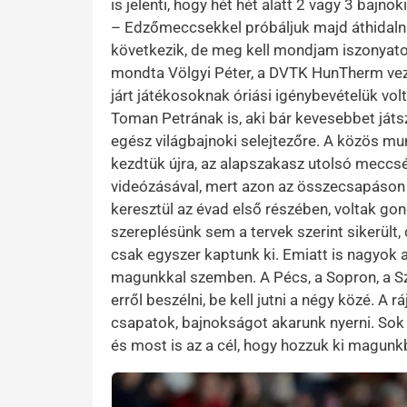
is jelenti, hogy hét hét alatt 2 vagy 3 bajno
– Edzőmeccsekkel próbáljuk majd áthidalni
következik, de meg kell mondjam iszonyatos
mondta Völgyi Péter, a DVTK HunTherm vezet
járt játékosoknak óriási igénybevételük vo
Toman Petrának is, aki bár kevesebbet játs
egész világbajnoki selejtezőre. A közös 
kezdtük újra, az alapszakasz utolsó meccs
videózásával, mert azon az összecsapáson
keresztül az évad első részében, voltak gond
szereplésünk sem a tervek szerint sikerült
csak egyszer kaptunk ki. Emiatt is nagyok 
magunkkal szemben. A Pécs, a Sopron, a Sze
erről beszélni, be kell jutni a négy közé. A 
csapatok, bajnokságot akarunk nyerni. Sok 
és most is az a cél, hogy hozzuk ki magun
Kép