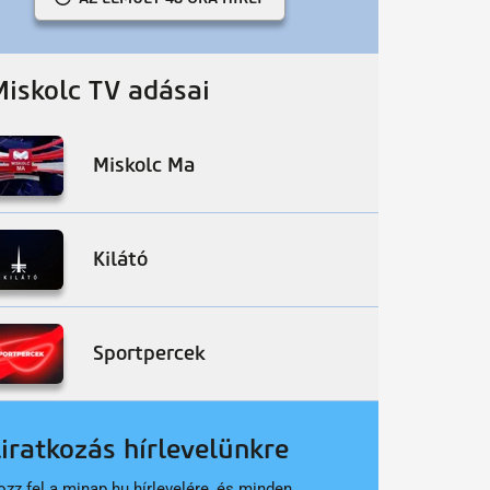
Miskolc TV adásai
Miskolc Ma
Kilátó
Sportpercek
liratkozás hírlevelünkre
ozz fel a minap.hu hírlevelére, és minden