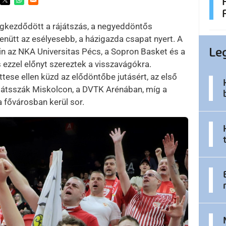
ens in a new window
Opens in a new window
Opens in a new window
gkezdődött a rájátszás, a negyeddöntős
nütt az esélyesebb, a házigazda csapat nyert. A
Le
in az NKA Universitas Pécs, a Sopron Basket és a
 ezzel előnyt szereztek a visszavágókra.
se ellen küzd az elődöntőbe jutásért, az első
játsszák Miskolcon, a DVTK Arénában, míg a
 fővárosban kerül sor.