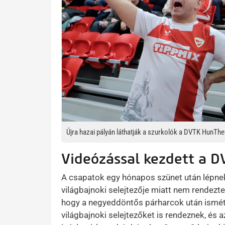
Újra hazai pályán láthatják a szurkolók a DVTK HunTh
Videózással kezdett a 
A csapatok egy hónapos szünet után lépnek
világbajnoki selejtezője miatt nem rendezt
hogy a negyeddöntős párharcok után ismé
világbajnoki selejtezőket is rendeznek, és 