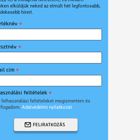
eken elküldjük neked az elmúlt hét legfontosabb,
rdekesebb híreit.
etéknév
esztnév
il cím
asználási feltételek
 felhasználási feltételeket megismertem és
lfogadom.
Adatvédelmi nyilatkozat
FELIRATKOZÁS