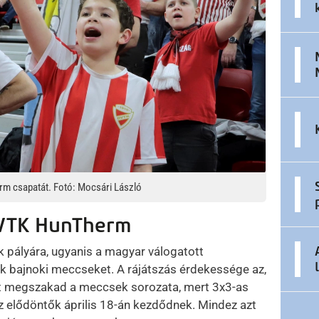
erm csapatát. Fotó: Mocsári László
DVTK HunTherm
 pályára, ugyanis a magyar válogatott
ek bajnoki meccseket. A rájátszás érdekessége az,
t megszakad a meccsek sorozata, mert 3x3-as
az elődöntők április 18-án kezdődnek. Mindez azt