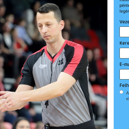
pént
legé
Vez
Ker
E-ma
Felh
A
e