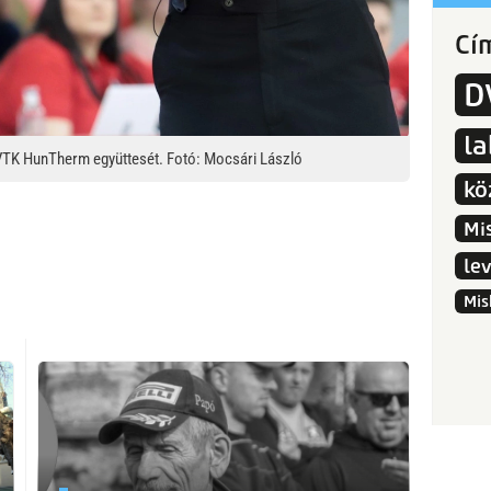
Cí
D
l
 DVTK HunTherm együttesét. Fotó: Mocsári László
kö
Mi
le
Mis