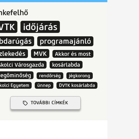
mkefelhő
VTK
időjárás
abdarúgás
programajánló
zlekedés
MVK
Akkor és most
skolci Városgazda
kosárlabda
vegőminőség
rendőrség
jégkorong
kolci Egyetem
ünnep
DVTK kosárlabda
TOVÁBBI CÍMKÉK