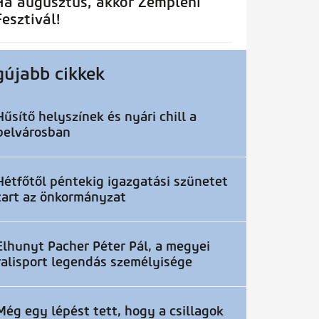
Ha augusztus, akkor Zempléni
Fesztivál!
gújabb cikkek
Hűsítő helyszínek és nyári chill a
belvárosban
Hétfőtől péntekig igazgatási szünetet
tart az önkormányzat
Elhunyt Pacher Péter Pál, a megyei
ralisport legendás személyisége
Még egy lépést tett, hogy a csillagok