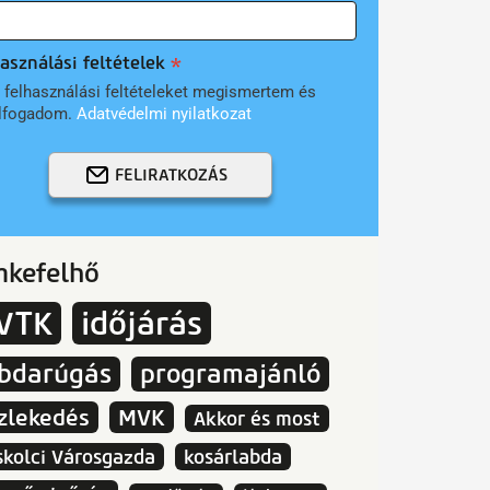
asználási feltételek
 felhasználási feltételeket megismertem és
lfogadom.
Adatvédelmi nyilatkozat
FELIRATKOZÁS
mkefelhő
VTK
időjárás
abdarúgás
programajánló
zlekedés
MVK
Akkor és most
skolci Városgazda
kosárlabda