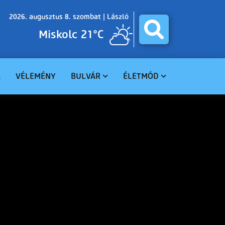
2026. augusztus 8. szombat |
László
Miskolc 21°C
A
VÉLEMÉNY
BULVÁR
ÉLETMÓD
BALESET
GASZTRO
BŰNÜGY
EGÉSZSÉG
HAVARIA
EGYHÁZ
CELEBHÍREK
SZABADIDŐ
TUDOMÁNY
KÖRNYEZET