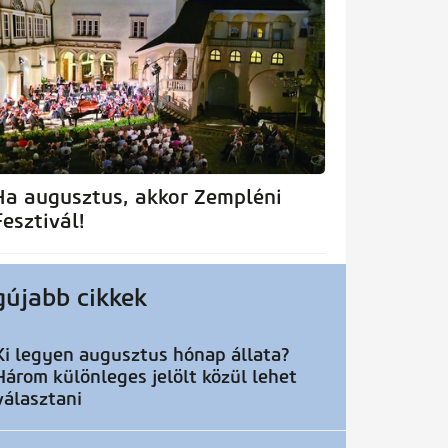
Ha augusztus, akkor Zempléni
Fesztivál!
gújabb cikkek
Ki legyen augusztus hónap állata?
Három különleges jelölt közül lehet
választani