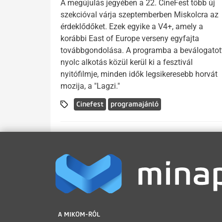
A megújulás jegyében a 22. CineFest több új
szekcióval várja szeptemberben Miskolcra az
érdeklődőket. Ezek egyike a V4+, amely a
korábbi East of Europe verseny egyfajta
továbbgondolása. A programba a beválogatot
nyolc alkotás közül kerül ki a fesztivál
nyitófilmje, minden idők legsikeresebb horvát
mozija, a "Lagzi."
Cinefest
programajánló
LÁBLÉC
A MIKOM-RÓL