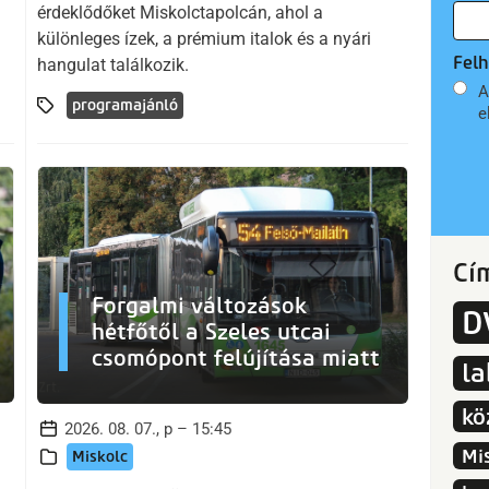
érdeklődőket Miskolctapolcán, ahol a
különleges ízek, a prémium italok és a nyári
Felh
hangulat találkozik.
A
programajánló
e
Cí
Forgalmi változások
D
hétfőtől a Szeles utcai
csomópont felújítása miatt
l
kö
2026. 08. 07., p – 15:45
Mi
Miskolc