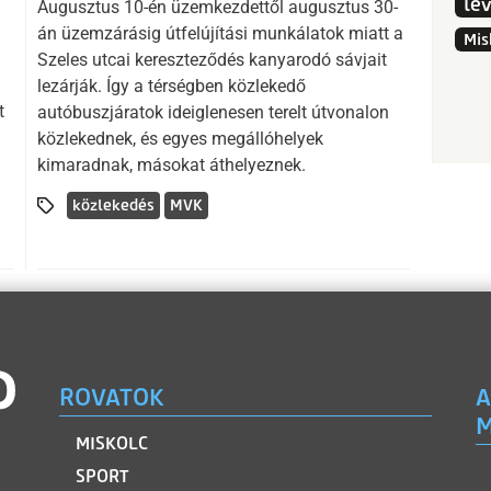
le
Augusztus 10-én üzemkezdettől augusztus 30-
án üzemzárásig útfelújítási munkálatok miatt a
Mis
Szeles utcai kereszteződés kanyarodó sávjait
lezárják. Így a térségben közlekedő
t
autóbuszjáratok ideiglenesen terelt útvonalon
közlekednek, és egyes megállóhelyek
kimaradnak, másokat áthelyeznek.
közlekedés
MVK
ROVATOK
A
M
MISKOLC
SPORT