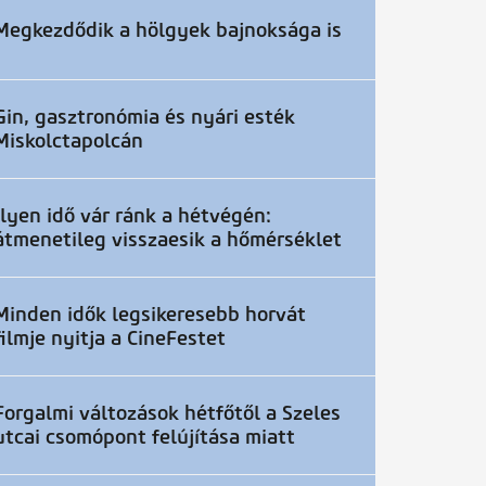
Megkezdődik a hölgyek bajnoksága is
Gin, gasztronómia és nyári esték
Miskolctapolcán
Ilyen idő vár ránk a hétvégén:
átmenetileg visszaesik a hőmérséklet
Minden idők legsikeresebb horvát
filmje nyitja a CineFestet
Forgalmi változások hétfőtől a Szeles
utcai csomópont felújítása miatt