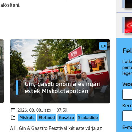
alósítani.
Fe
Iratk
pént
legé
Gin, gasztronómia és nyári
Vez
esték Miskolctapolcán
Ker
2026. 08. 08., szo – 07:59
Miskolc
Életmód
Gasztro
Szabadidő
E-ma
A II. Gin & Gasztro Fesztivál két este várja az