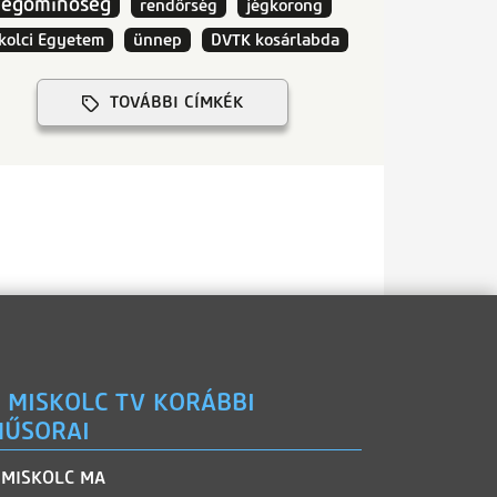
vegőminőség
rendőrség
jégkorong
kolci Egyetem
ünnep
DVTK kosárlabda
TOVÁBBI CÍMKÉK
 MISKOLC TV KORÁBBI
ŰSORAI
MISKOLC MA