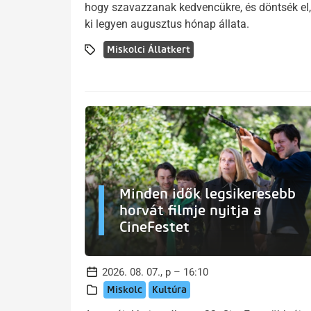
hogy szavazzanak kedvencükre, és döntsék el,
ki legyen augusztus hónap állata.
Miskolci Állatkert
Minden idők legsikeresebb
horvát filmje nyitja a
CineFestet
2026. 08. 07., p – 16:10
Miskolc
Kultúra