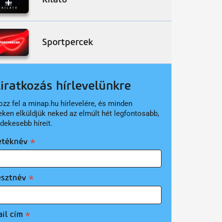
Sportpercek
liratkozás hírlevelünkre
ozz fel a minap.hu hírlevelére, és minden
eken elküldjük neked az elmúlt hét legfontosabb,
rdekesebb híreit.
etéknév
esztnév
il cím