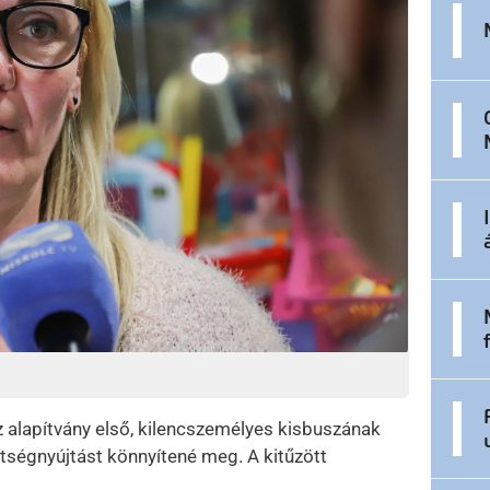
z alapítvány első, kilencszemélyes kisbuszának
ségnyújtást könnyítené meg. A kitűzött