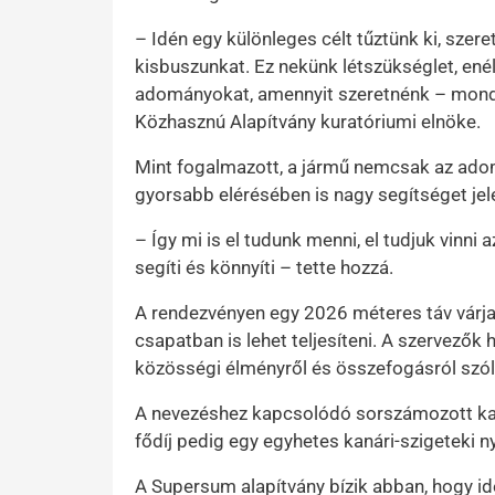
– Idén egy különleges célt tűztünk ki, sze
kisbuszunkat. Ez nekünk létszükséglet, enélk
adományokat, amennyit szeretnénk – mon
Közhasznú Alapítvány kuratóriumi elnöke.
Mint fogalmazott, a jármű nemcsak az ado
gyorsabb elérésében is nagy segítséget jel
– Így mi is el tudunk menni, el tudjuk vin
segíti és könnyíti – tette hozzá.
A rendezvényen egy 2026 méteres táv várja
csapatban is lehet teljesíteni. A szervező
közösségi élményről és összefogásról szól
A nevezéshez kapcsolódó sorszámozott kar
fődíj pedig egy egyhetes kanári-szigeteki n
A Supersum alapítvány bízik abban, hogy id