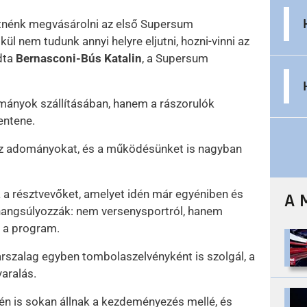
retnénk megvásárolni az első Supersum
ül nem tudunk annyi helyre eljutni, hozni-vinni az
dta
Bernasconi-Bús Katalin
, a Supersum
mányok szállításában, hanem a rászorulók
entene.
ni az adományokat, és a működésünket is nagyban
 a résztvevőket, amelyet idén már egyéniben és
A 
k hangsúlyozzák: nem versenysportról, hanem
 a program.
szalag egyben tombolaszelvényként is szolgál, a
yaralás.
én is sokan állnak a kezdeményezés mellé, és