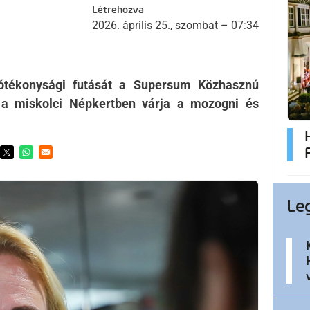
Létrehozva
2026. április 25., szombat – 07:34
ótékonysági futását a Supersum Közhasznú
, a miskolci Népkertben várja a mozogni és
ens in a new window
Opens in a new window
Opens in a new window
Le