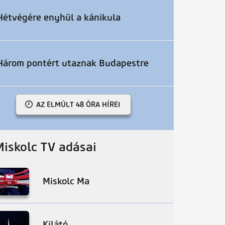
Hétvégére enyhül a kánikula
Három pontért utaznak Budapestre
AZ ELMÚLT 48 ÓRA HÍREI
Miskolc TV adásai
Miskolc Ma
Kilátó