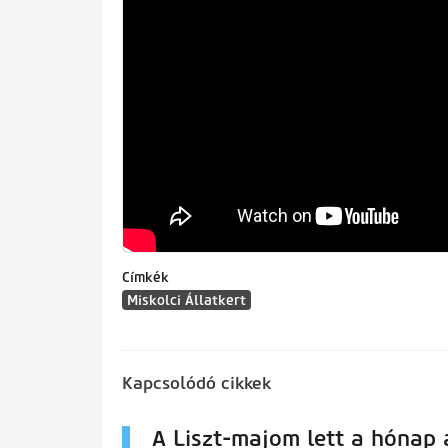
Címkék
Miskolci Állatkert
Kapcsolódó cikkek
A Liszt-majom lett a hónap á