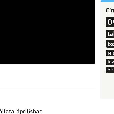
Cí
D
l
kö
Mi
le
Mis
llata áprilisban