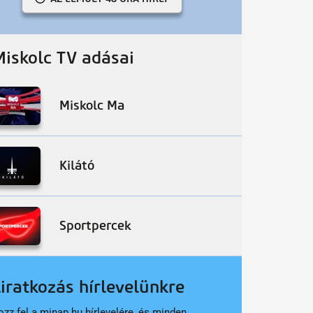
Miskolc TV adásai
Miskolc Ma
Kilátó
Sportpercek
liratkozás hírlevelünkre
ozz fel a minap.hu hírlevelére, és minden