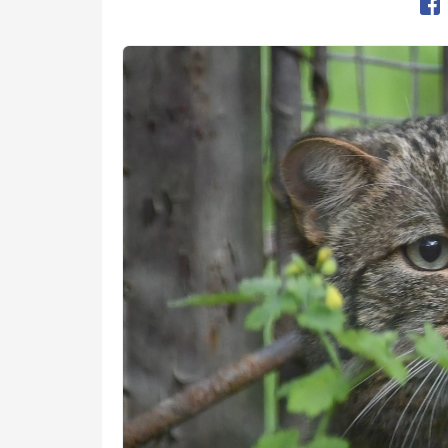
Op
Kép