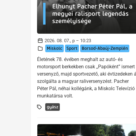
Elhunyt Pacher Péter Pál, a
megyei ralisport legendás
személyisége
2026. 08. 07., p – 10:23
Miskolc
Sport
Borsod-Abaúj-Zemplén
Életének 78. évében meghalt az autó- és
motorsport berkekben csak „Papóként” ismert
versenyző, majd sportvezető, aki évtizedeken á
szolgálta a magyar raliversenyzést. Pacher
Péter Pál, néhai kollégánk, a Miskolc Televízió
munkatársa volt.
gyász