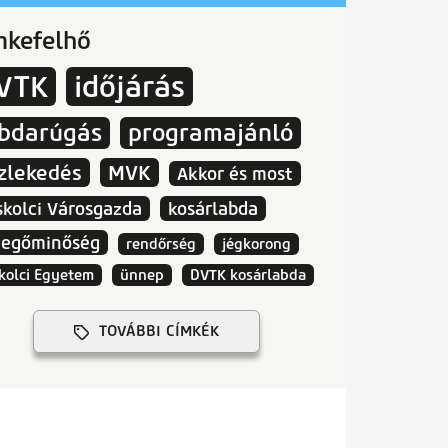
mkefelhő
VTK
időjárás
abdarúgás
programajánló
zlekedés
MVK
Akkor és most
skolci Városgazda
kosárlabda
vegőminőség
rendőrség
jégkorong
kolci Egyetem
ünnep
DVTK kosárlabda
TOVÁBBI CÍMKÉK