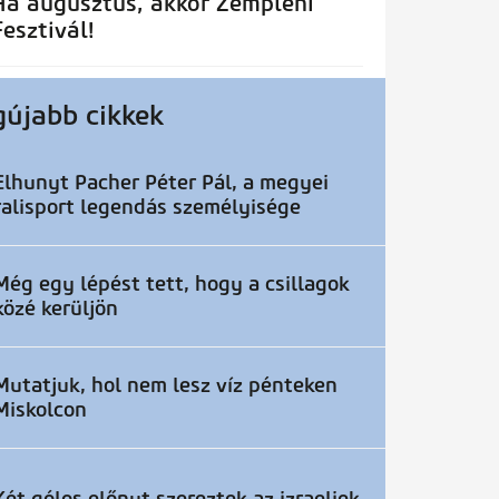
Ha augusztus, akkor Zempléni
Fesztivál!
gújabb cikkek
Elhunyt Pacher Péter Pál, a megyei
ralisport legendás személyisége
Még egy lépést tett, hogy a csillagok
közé kerüljön
Mutatjuk, hol nem lesz víz pénteken
Miskolcon