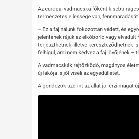
Az európai vadmacska főként kisebb rágcsá
természetes ellensége van, fennmaradását 
– Ez a faj nálunk fokozottan védett, és eg
jelentenek rájuk az elkóborló vagy elvadul
terjeszthetnek, illetve kereszteződhetnek 
felhígul, ami nem kedvez a faj jövőjének – t
A vadmacskák rejtőzködő, magányos életmód
új lakója is jól viseli az egyedüllétet.
A gondozók szerint az állat jól érzi magát