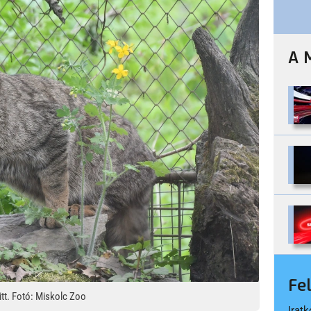
A 
Fe
itt. Fotó: Miskolc Zoo
Iratk