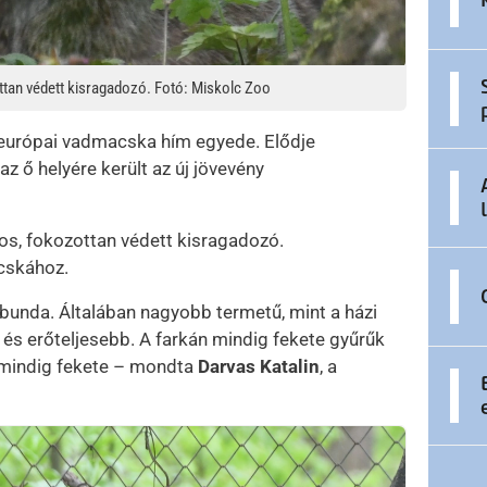
tan védett kisragadozó. Fotó: Miskolc Zoo
z európai vadmacska hím egyede. Elődje
z ő helyére került az új jövevény
s, fokozottan védett kisragadozó.
cskához.
bunda. Általában nagyobb termetű, mint a házi
és erőteljesebb. A farkán mindig fekete gyűrűk
ig mindig fekete – mondta
Darvas Katalin
, a