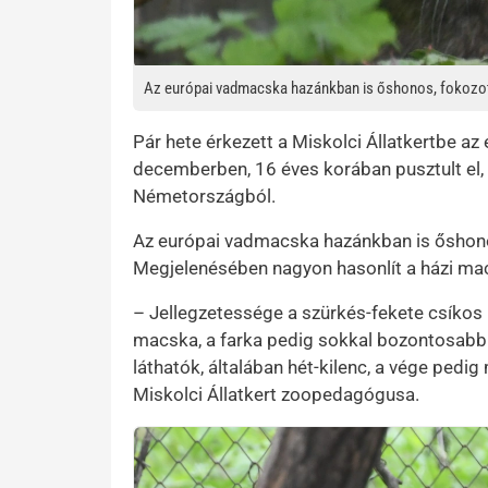
Az európai vadmacska hazánkban is őshonos, fokozot
Pár hete érkezett a Miskolci Állatkertbe a
decemberben, 16 éves korában pusztult el, a
Németországból.
Az európai vadmacska hazánkban is őshono
Megjelenésében nagyon hasonlít a házi ma
– Jellegzetessége a szürkés-fekete csíkos 
macska, a farka pedig sokkal bozontosabb 
láthatók, általában hét-kilenc, a vége ped
Miskolci Állatkert zoopedagógusa.
Kép