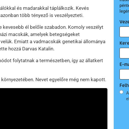
pént
lókkal és madarakkal táplálkozik. Kevés
legé
azonban több tényező is veszélyezteti.
Vez
yre kevesebb él belőle szabadon. Komoly veszélyt
t házi macskák, amelyek betegségeket
is velük. Emiatt a vadmacskák genetikai állománya
Ker
ette hozzá Darvas Katalin.
ot folytatnak a természetben, így az állatkert
E-ma
 új környezetében. Nevet egyelőre még nem kapott.
Felh
A
e