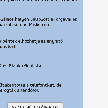
Két gólos előnyt szereztek az izraeliek
Számos helyen változott a forgalmi és
parkolási rend Miskolcon
A péntek elhozhatja az enyhítő
lehűlést
Guzi Blanka finalista
Eltakarította a telefonokat, de
elfogták a rendőrök
AZ ELMÚLT 48 ÓRA HÍREI