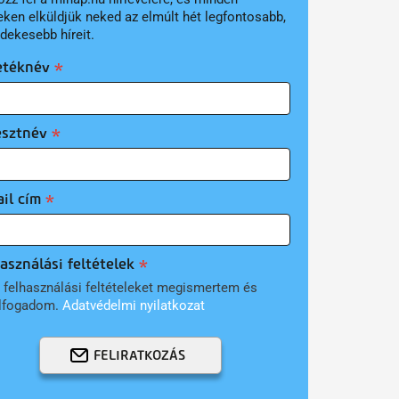
eken elküldjük neked az elmúlt hét legfontosabb,
rdekesebb híreit.
etéknév
esztnév
il cím
asználási feltételek
 felhasználási feltételeket megismertem és
lfogadom.
Adatvédelmi nyilatkozat
FELIRATKOZÁS