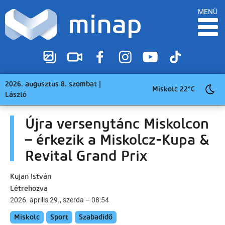
MENÜ
2026. augusztus 8. szombat |
Miskolc 22°C
László
Újra versenytánc Miskolcon
– érkezik a Miskolcz-Kupa &
Revital Grand Prix
Kujan István
Létrehozva
2026. április 29., szerda – 08:54
Miskolc
Sport
Szabadidő