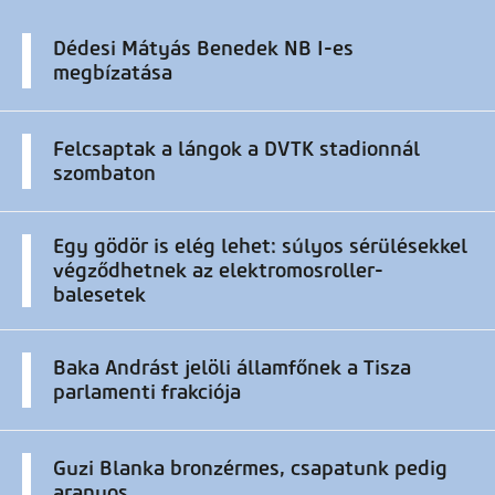
Dédesi Mátyás Benedek NB I-es
megbízatása
Felcsaptak a lángok a DVTK stadionnál
szombaton
Egy gödör is elég lehet: súlyos sérülésekkel
végződhetnek az elektromosroller-
balesetek
Baka Andrást jelöli államfőnek a Tisza
parlamenti frakciója
Guzi Blanka bronzérmes, csapatunk pedig
aranyos