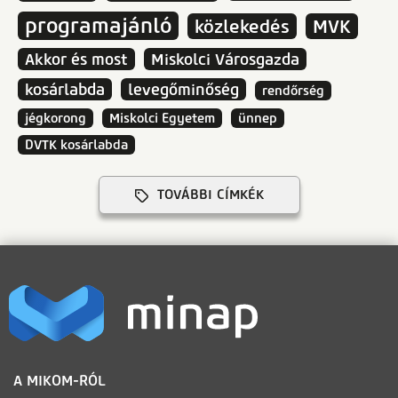
programajánló
közlekedés
MVK
Akkor és most
Miskolci Városgazda
kosárlabda
levegőminőség
rendőrség
jégkorong
Miskolci Egyetem
ünnep
DVTK kosárlabda
TOVÁBBI CÍMKÉK
LÁBLÉC
A MIKOM-RÓL