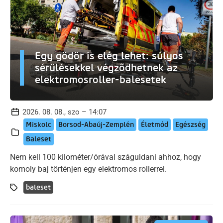
Egy gödör is elég lehet: súlyos
sérülésekkel végződhetnek az
elektromosroller-balesetek
2026. 08. 08., szo – 14:07
Miskolc
Borsod-Abaúj-Zemplén
Életmód
Egészség
Baleset
Nem kell 100 kilométer/órával száguldani ahhoz, hogy
komoly baj történjen egy elektromos rollerrel.
baleset