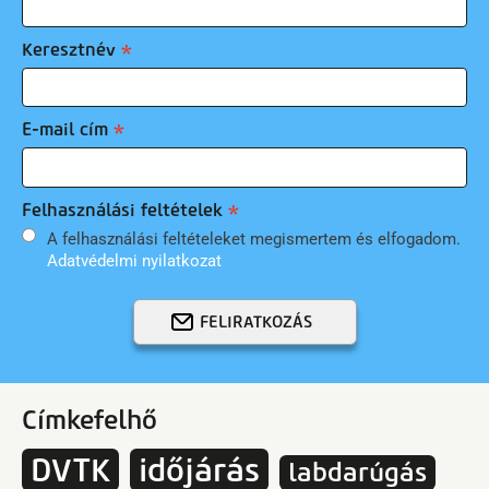
Keresztnév
E-mail cím
Felhasználási feltételek
A felhasználási feltételeket megismertem és elfogadom.
Adatvédelmi nyilatkozat
FELIRATKOZÁS
Címkefelhő
DVTK
időjárás
labdarúgás