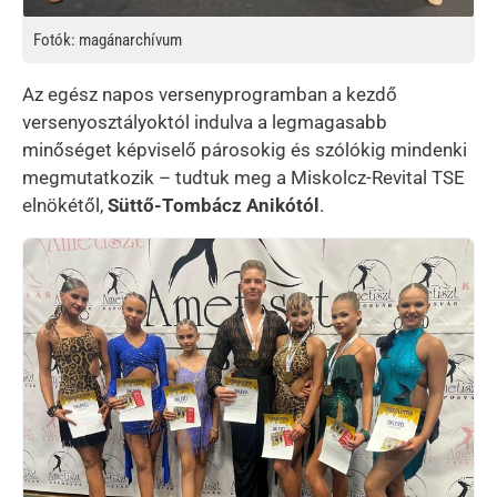
Fotók: magánarchívum
Az egész napos versenyprogramban a kezdő
versenyosztályoktól indulva a legmagasabb
minőséget képviselő párosokig és szólókig mindenki
megmutatkozik – tudtuk meg a Miskolcz-Revital TSE
elnökétől,
Süttő-Tombácz Anikótól
.
Kép