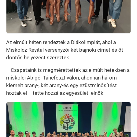
Az elmúlt héten rendezték a Diákolimpiát, ahol a
Miskolcz-Revital versenyzői két bajnoki címet és öt
döntős helyezést szereztek.
– Csapataink is megmérettettek az elmúlt hetekben a
miskolci Abigél Táncfesztiválon, ahonnan három
kiemelt arany-, két arany-és egy ezüstminősítést
hoztak el – tette hozzá az egyesületi elnök.
Kép