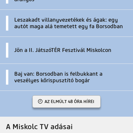
Leszakadt villanyvezetékek és ágak: egy
autót maga alá temetett egy fa Borsodban
Jön a II. JátszóTÉR Fesztivál Miskolcon
Baj van: Borsodban is felbukkant a
veszélyes kőrispusztító bogár
AZ ELMÚLT 48 ÓRA HÍREI
A Miskolc TV adásai