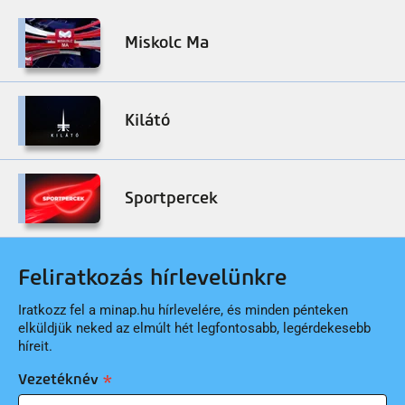
Miskolc Ma
Kilátó
Sportpercek
Feliratkozás hírlevelünkre
Iratkozz fel a minap.hu hírlevelére, és minden pénteken
elküldjük neked az elmúlt hét legfontosabb, legérdekesebb
híreit.
Vezetéknév