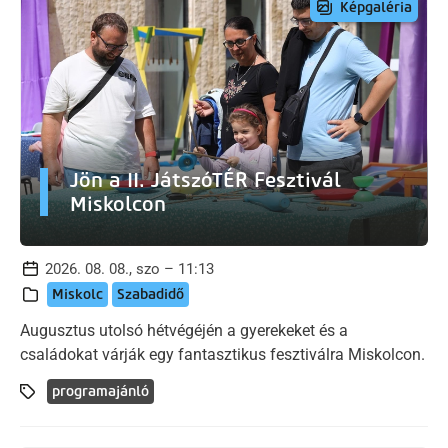
Képgaléria
Jön a II. JátszóTÉR Fesztivál
Miskolcon
2026. 08. 08., szo – 11:13
Miskolc
Szabadidő
Augusztus utolsó hétvégéjén a gyerekeket és a
családokat várják egy fantasztikus fesztiválra Miskolcon.
programajánló