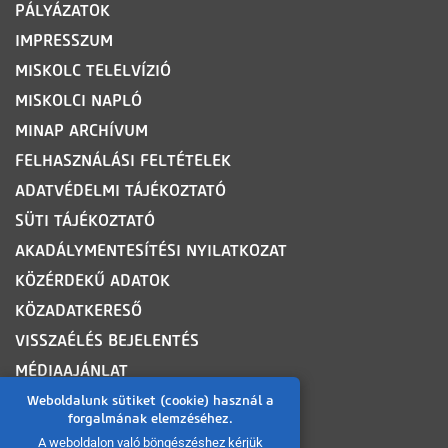
PÁLYÁZATOK
IMPRESSZUM
MISKOLC TELELVÍZIÓ
MISKOLCI NAPLÓ
MINAP ARCHÍVUM
FELHASZNÁLÁSI FELTÉTELEK
ADATVÉDELMI TÁJÉKOZTATÓ
SÜTI TÁJÉKOZTATÓ
AKADÁLYMENTESÍTÉSI NYILATKOZAT
KÖZÉRDEKŰ ADATOK
KÖZADATKERESŐ
VISSZAÉLÉS BEJELENTÉS
MÉDIAAJÁNLAT
OLDALTÉRKÉP
Weboldalunk sütiket (cookie) használ a
forgalmának elemzéséhez.
A weboldalon való böngészéshez kérjük