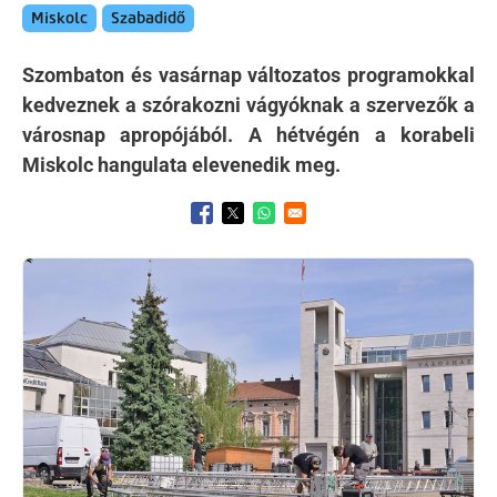
Miskolc
Szabadidő
Szombaton és vasárnap változatos programokkal
kedveznek a szórakozni vágyóknak a szervezők a
városnap apropójából. A hétvégén a korabeli
Miskolc hangulata elevenedik meg.
Opens in a new window
Opens in a new window
Opens in a new window
Kép