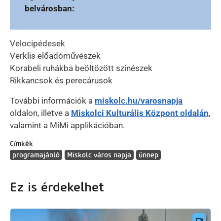
belvárosban:
Velocipédesek
Verklis előadóművészek
Korabeli ruhákba beöltözött színészek
Rikkancsok és perecárusok
További információk a
miskolc.hu/varosnapja
oldalon, illetve a
Miskolci Kulturális Központ oldalán
,
valamint a MiMi applikációban.
Címkék
programajánló
Miskolc város napja
ünnep
Ez is érdekelhet