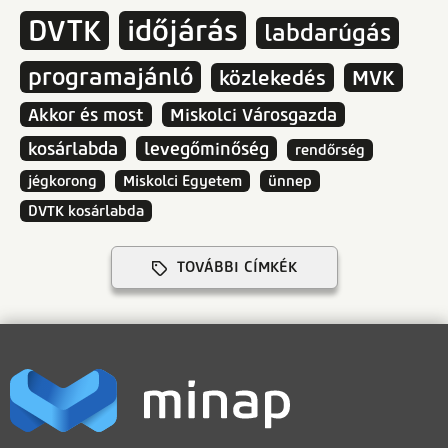
DVTK
időjárás
labdarúgás
programajánló
közlekedés
MVK
Akkor és most
Miskolci Városgazda
kosárlabda
levegőminőség
rendőrség
jégkorong
Miskolci Egyetem
ünnep
DVTK kosárlabda
TOVÁBBI CÍMKÉK