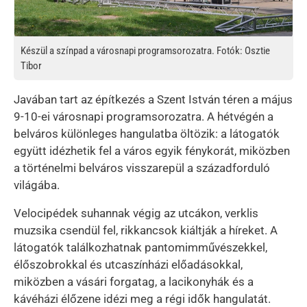
Készül a színpad a városnapi programsorozatra. Fotók: Osztie
Tibor
Javában tart az építkezés a Szent István téren a május
9-10-ei városnapi programsorozatra. A hétvégén a
belváros különleges hangulatba öltözik: a látogatók
együtt idézhetik fel a város egyik fénykorát, miközben
a történelmi belváros visszarepül a századforduló
világába.
Velocipédek suhannak végig az utcákon, verklis
muzsika csendül fel, rikkancsok kiáltják a híreket. A
látogatók találkozhatnak pantomimművészekkel,
élőszobrokkal és utcaszínházi előadásokkal,
miközben a vásári forgatag, a lacikonyhák és a
kávéházi élőzene idézi meg a régi idők hangulatát.