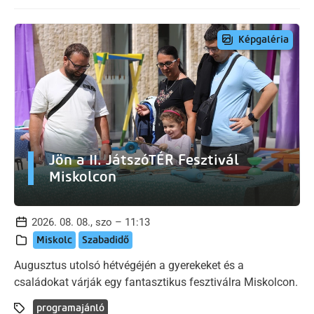
Képgaléria
Jön a II. JátszóTÉR Fesztivál
Miskolcon
2026. 08. 08., szo – 11:13
Miskolc
Szabadidő
Augusztus utolsó hétvégéjén a gyerekeket és a
családokat várják egy fantasztikus fesztiválra Miskolcon.
programajánló