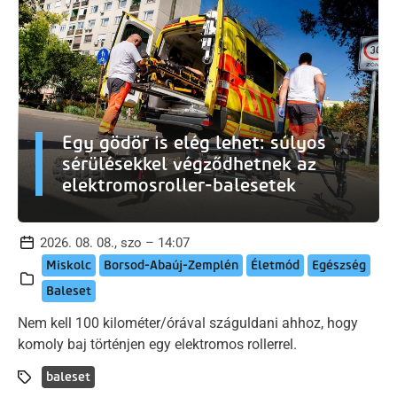
Egy gödör is elég lehet: súlyos
sérülésekkel végződhetnek az
elektromosroller-balesetek
2026. 08. 08., szo – 14:07
Miskolc
Borsod-Abaúj-Zemplén
Életmód
Egészség
Baleset
Nem kell 100 kilométer/órával száguldani ahhoz, hogy
komoly baj történjen egy elektromos rollerrel.
baleset