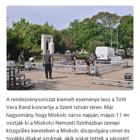
Kép
A rendezvénysorozat kiemelt eseménye lesz a Tóth
Vera Band koncertje a Szent István téren. Már
hagyomány, hogy Miskolc város napján, május 11-én
osztják ki a Miskolci Nemzeti Színházban ünnepi
közgyűlés keretében a Miskolc díszpolgára címet és
további díjakat azoknak, akik sokat tettek a városért.