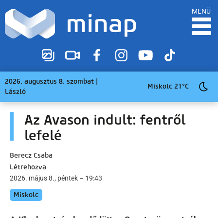
MENÜ
2026. augusztus 8. szombat |
Miskolc 21°C
László
Az Avason indult: fentről
lefelé
Berecz Csaba
Létrehozva
2026. május 8., péntek – 19:43
Miskolc