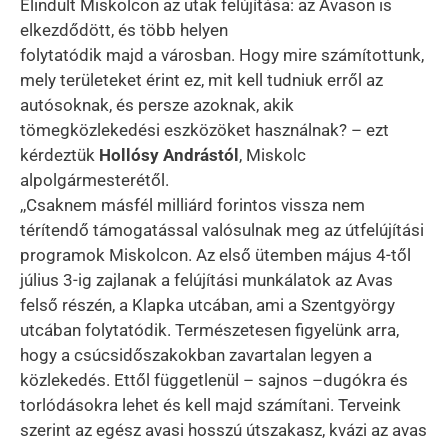
Elindult Miskolcon az utak felújítása: az Avason is
elkezdődött, és több helyen
folytatódik majd a városban. Hogy mire számítottunk,
mely területeket érint ez, mit kell tudniuk erről az
autósoknak, és persze azoknak, akik
tömegközlekedési eszközöket használnak? – ezt
kérdeztük
Hollósy Andrástól
, Miskolc
alpolgármesterétől.
,,Csaknem másfél milliárd forintos vissza nem
térítendő támogatással valósulnak meg az útfelújítási
programok Miskolcon. Az első ütemben május 4-től
július 3-ig zajlanak a felújítási munkálatok az Avas
felső részén, a Klapka utcában, ami a Szentgyörgy
utcában folytatódik. Természetesen figyelünk arra,
hogy a csúcsidőszakokban zavartalan legyen a
közlekedés. Ettől függetlenül – sajnos –dugókra és
torlódásokra lehet és kell majd számítani. Terveink
szerint az egész avasi hosszú útszakasz, kvázi az avas