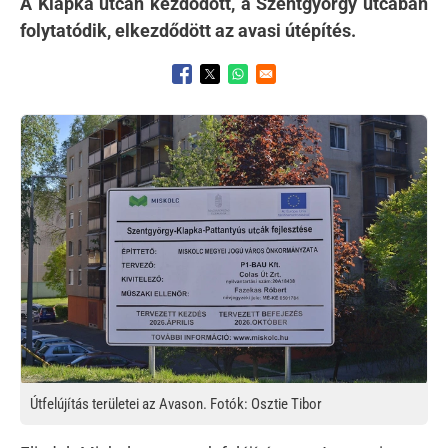
A Klapka utcán kezdődött, a Szentgyörgy utcában
folytatódik, elkezdődött az avasi útépítés.
Opens in a new window
Opens in a new window
Opens in a new window
Kép
Útfelújítás területei az Avason. Fotók: Osztie Tibor