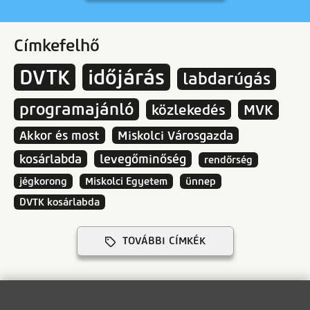
Címkefelhő
DVTK
időjárás
labdarúgás
programajánló
közlekedés
MVK
Akkor és most
Miskolci Városgazda
kosárlabda
levegőminőség
rendőrség
jégkorong
Miskolci Egyetem
ünnep
DVTK kosárlabda
TOVÁBBI CÍMKÉK