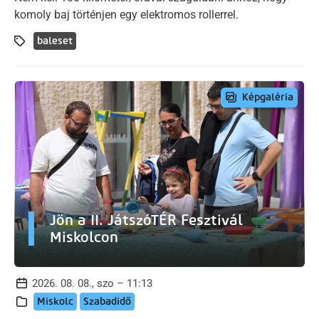
komoly baj történjen egy elektromos rollerrel.
baleset
Képgaléria
Jön a II. JátszóTÉR Fesztivál
Miskolcon
2026. 08. 08., szo – 11:13
Miskolc
Szabadidő