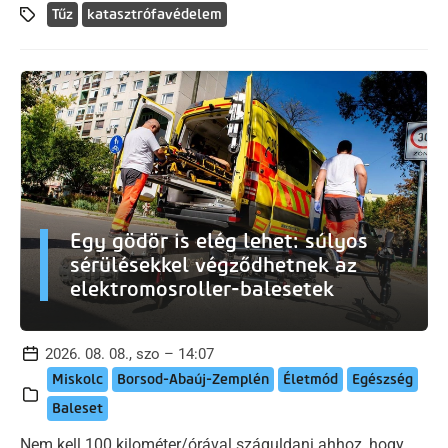
Tűz
katasztrófavédelem
Egy gödör is elég lehet: súlyos
sérülésekkel végződhetnek az
elektromosroller-balesetek
2026. 08. 08., szo – 14:07
Miskolc
Borsod-Abaúj-Zemplén
Életmód
Egészség
Baleset
Nem kell 100 kilométer/órával száguldani ahhoz, hogy