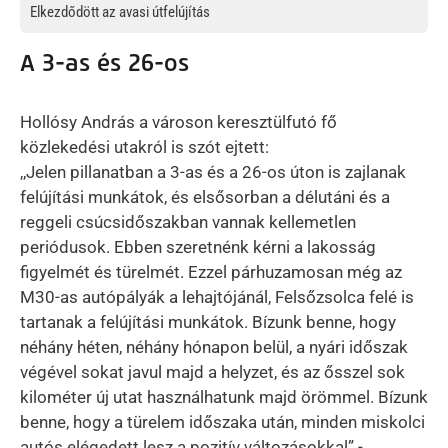
Elkezdődött az avasi útfelújítás
A 3-as és 26-os
Hollósy András a városon keresztülfutó fő
közlekedési utakról is szót ejtett:
,,Jelen pillanatban a 3-as és a 26-os úton is zajlanak
felújítási munkátok, és elsősorban a délutáni és a
reggeli csúcsidőszakban vannak kellemetlen
periódusok. Ebben szeretnénk kérni a lakosság
figyelmét és türelmét. Ezzel párhuzamosan még az
M30-as autópályák a lehajtójánál, Felsőzsolca felé is
tartanak a felújítási munkátok. Bízunk benne, hogy
néhány héten, néhány hónapon belül, a nyári időszak
végével sokat javul majd a helyzet, és az ősszel sok
kilométer új utat használhatunk majd örömmel. Bízunk
benne, hogy a türelem időszaka után, minden miskolci
autós elégedett lesz a pozitív változásokkal” -