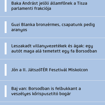
Baka Andrást jelöli államfőnek a Tisza
parlamenti frakciója
Guzi Blanka bronzérmes, csapatunk pedig
aranyos
Leszakadt villanyvezetékek és ágak: egy
autót maga alá temetett egy fa Borsodban
Jön a II. JátszóTÉR Fesztivál Miskolcon
Baj van: Borsodban is felbukkant a
veszélyes kőrispusztító bogár