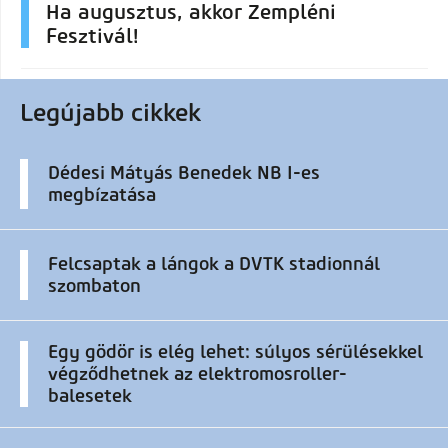
Ha augusztus, akkor Zempléni
Fesztivál!
Legújabb cikkek
Dédesi Mátyás Benedek NB I-es
megbízatása
Felcsaptak a lángok a DVTK stadionnál
szombaton
Egy gödör is elég lehet: súlyos sérülésekkel
végződhetnek az elektromosroller-
balesetek