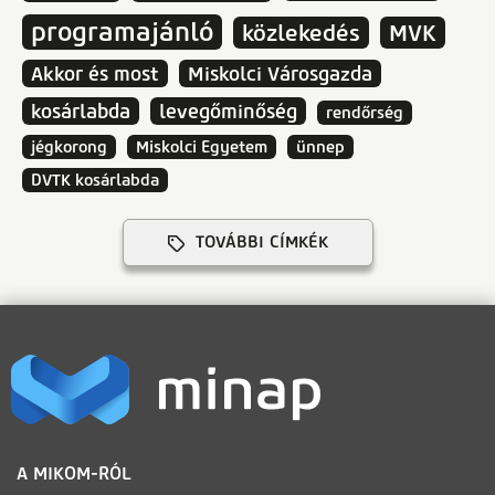
programajánló
közlekedés
MVK
Akkor és most
Miskolci Városgazda
kosárlabda
levegőminőség
rendőrség
jégkorong
Miskolci Egyetem
ünnep
DVTK kosárlabda
TOVÁBBI CÍMKÉK
LÁBLÉC
A MIKOM-RÓL