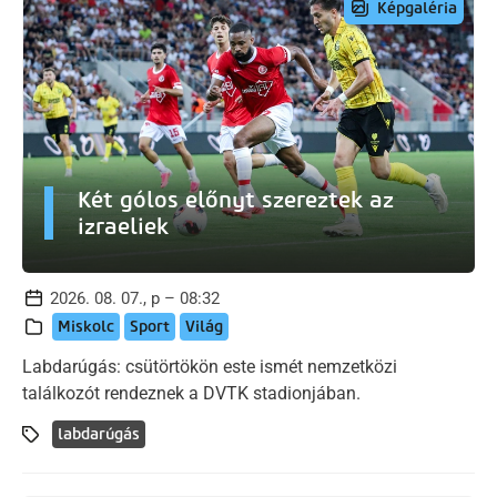
Képgaléria
Két gólos előnyt szereztek az
izraeliek
2026. 08. 07., p – 08:32
Miskolc
Sport
Világ
Labdarúgás: csütörtökön este ismét nemzetközi
találkozót rendeznek a DVTK stadionjában.
labdarúgás