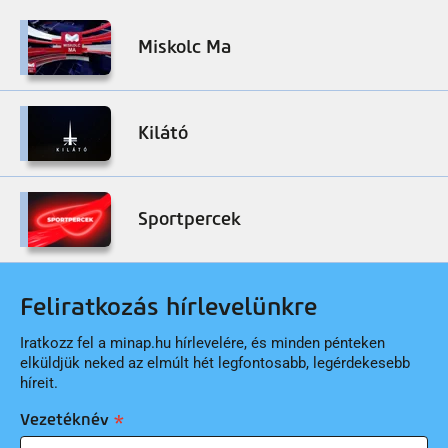
Miskolc Ma
Kilátó
Sportpercek
Feliratkozás hírlevelünkre
Iratkozz fel a minap.hu hírlevelére, és minden pénteken
elküldjük neked az elmúlt hét legfontosabb, legérdekesebb
híreit.
Vezetéknév