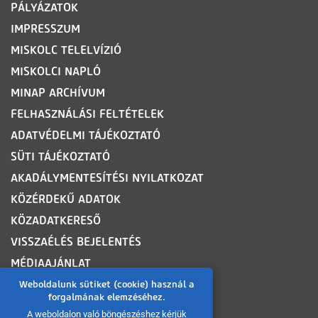
PÁLYÁZATOK
IMPRESSZUM
MISKOLC TELELVÍZIÓ
MISKOLCI NAPLÓ
MINAP ARCHÍVUM
FELHASZNÁLÁSI FELTÉTELEK
ADATVÉDELMI TÁJÉKOZTATÓ
SÜTI TÁJÉKOZTATÓ
AKADÁLYMENTESÍTÉSI NYILATKOZAT
KÖZÉRDEKŰ ADATOK
KÖZADATKERESŐ
VISSZAÉLÉS BEJELENTÉS
MÉDIAAJÁNLAT
OLDALTÉRKÉP
Weboldalunk sütiket (cookie) használ a
forgalmának elemzéséhez.
A weboldalon való böngészéshez kérjük