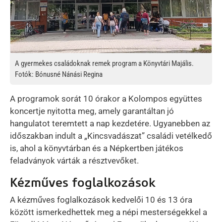
A gyermekes családoknak remek program a Könyvtári Majális.
Fotók: Bónusné Nánási Regina
A programok sorát 10 órakor a Kolompos együttes
koncertje nyitotta meg, amely garantáltan jó
hangulatot teremtett a nap kezdetére. Ugyanebben az
időszakban indult a „Kincsvadászat” családi vetélkedő
is, ahol a könyvtárban és a Népkertben játékos
feladványok várták a résztvevőket.
Kézműves foglalkozások
A kézműves foglalkozások kedvelői 10 és 13 óra
között ismerkedhettek meg a népi mesterségekkel a