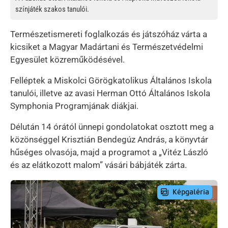
színjáték szakos tanulói.
Természetismereti foglalkozás és játszóház várta a
kicsiket a Magyar Madártani és Természetvédelmi
Egyesület közreműködésével.
Felléptek a Miskolci Görögkatolikus Általános Iskola
tanulói, illetve az avasi Herman Ottó Általános Iskola
Symphonia Programjának diákjai.
Délután 14 órától ünnepi gondolatokat osztott meg a
közönséggel Krisztián Bendegúz András, a könyvtár
hűséges olvasója, majd a programot a „Vitéz László
és az elátkozott malom” vásári bábjáték zárta.
Preview Image