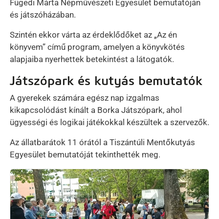
Fügedi Márta Népművészeti Egyesület bemutatóján
és játszóházában.
Szintén ekkor várta az érdeklődőket az „Az én
könyvem” című program, amelyen a könyvkötés
alapjaiba nyerhettek betekintést a látogatók.
Játszópark és kutyás bemutatók
A gyerekek számára egész nap izgalmas
kikapcsolódást kínált a Borka Játszópark, ahol
ügyességi és logikai játékokkal készültek a szervezők.
Az állatbarátok 11 órától a Tiszántúli Mentőkutyás
Egyesület bemutatóját tekinthették meg.
Kép