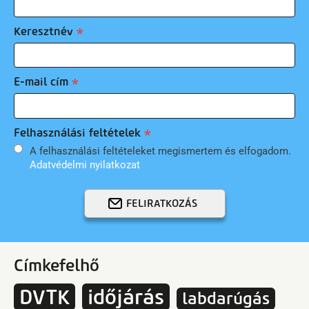
Keresztnév
E-mail cím
Felhasználási feltételek
A felhasználási feltételeket megismertem és elfogadom.
Adatvédelmi nyilatkozat
FELIRATKOZÁS
Címkefelhő
DVTK
időjárás
labdarúgás