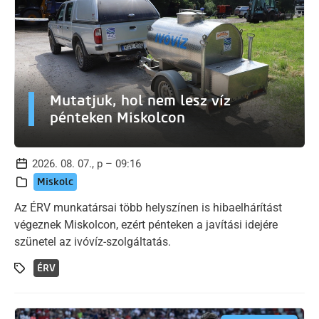
Mutatjuk, hol nem lesz víz
pénteken Miskolcon
2026. 08. 07., p – 09:16
Miskolc
Az ÉRV munkatársai több helyszínen is hibaelhárítást
végeznek Miskolcon, ezért pénteken a javítási idejére
szünetel az ivóvíz-szolgáltatás.
ÉRV