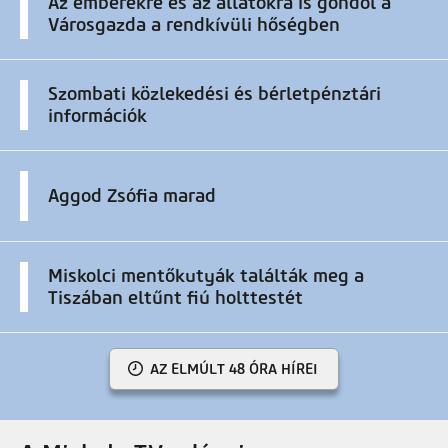
Az emberekre és az állatokra is gondol a
Városgazda a rendkívüli hőségben
Szombati közlekedési és bérletpénztári
információk
Aggod Zsófia marad
Miskolci mentőkutyák találták meg a
Tiszában eltűnt fiú holttestét
AZ ELMÚLT 48 ÓRA HÍREI