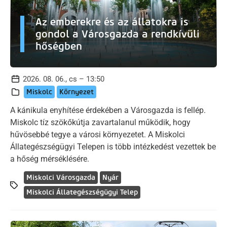
Az emberekre és az állatokra is
gondol a Városgazda a rendkívüli
hőségben
2026. 08. 06., cs – 13:50
Miskolc
Környezet
A kánikula enyhítése érdekében a Városgazda is fellép.
Miskolc tíz szökőkútja zavartalanul működik, hogy
hűvösebbé tegye a városi környezetet. A Miskolci
Állategészségügyi Telepen is több intézkedést vezettek be
a hőség mérséklésére.
Miskolci Városgazda
Nyár
Miskolci Állategészségügyi Telep