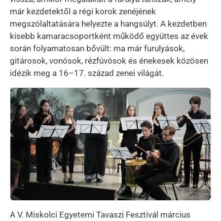
már kezdetektől a régi korok zenéjének
megszólaltatására helyezte a hangsúlyt. A kezdetben
kisebb kamaracsoportként működő együttes az évek
során folyamatosan bővült: ma már furulyások,
gitárosok, vonósok, rézfúvósok és énekesek közösen
idézik meg a 16–17. század zenei világát.
Kép
A V. Miskolci Egyetemi Tavaszi Fesztivál március