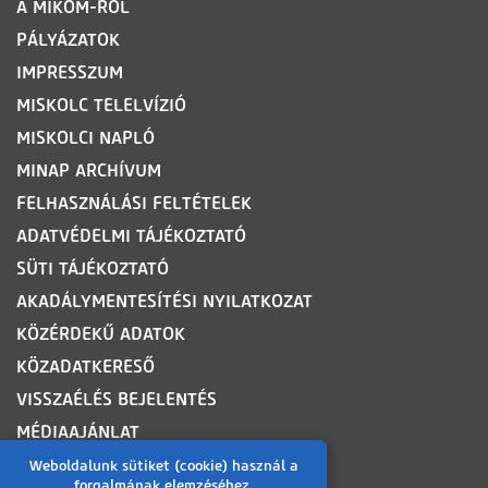
A MIKOM-RÓL
PÁLYÁZATOK
IMPRESSZUM
MISKOLC TELELVÍZIÓ
MISKOLCI NAPLÓ
MINAP ARCHÍVUM
FELHASZNÁLÁSI FELTÉTELEK
ADATVÉDELMI TÁJÉKOZTATÓ
SÜTI TÁJÉKOZTATÓ
AKADÁLYMENTESÍTÉSI NYILATKOZAT
KÖZÉRDEKŰ ADATOK
KÖZADATKERESŐ
VISSZAÉLÉS BEJELENTÉS
MÉDIAAJÁNLAT
OLDALTÉRKÉP
Weboldalunk sütiket (cookie) használ a
forgalmának elemzéséhez.