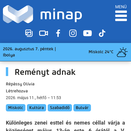
MENÜ
2026. augusztus 7. péntek |
Miskolc 24°C
Ibolya
Reményt adnak
Répássy Olívia
Létrehozva
2026. május 11., hétfő – 11:53
Miskolc
Kultúra
Szabadidő
Bulvár
Különleges zenei esttel és nemes céllal várja a
közönséget május 13-án este 6 órától a V.