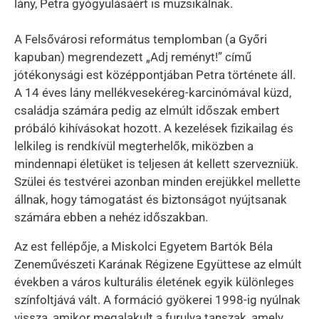
lány, Petra gyógyulásáért is muzsikálnak.
A Felsővárosi református templomban (a Győri
kapuban) megrendezett „Adj reményt!” című
jótékonysági est középpontjában Petra története áll.
A 14 éves lány mellékvesekéreg-karcinómával küzd,
családja számára pedig az elmúlt időszak embert
próbáló kihívásokat hozott. A kezelések fizikailag és
lelkileg is rendkívül megterhelők, miközben a
mindennapi életüket is teljesen át kellett szervezniük.
Szülei és testvérei azonban minden erejükkel mellette
állnak, hogy támogatást és biztonságot nyújtsanak
számára ebben a nehéz időszakban.
Az est fellépője, a Miskolci Egyetem Bartók Béla
Zeneművészeti Karának Régizene Együttese az elmúlt
években a város kulturális életének egyik különleges
színfoltjává vált. A formáció gyökerei 1998-ig nyúlnak
vissza, amikor megalakult a furulya tanszak, amely