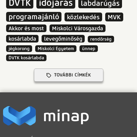
DVTK
időjárás
labdarúgás
programajánló
közlekedés
MVK
Akkor és most
Miskolci Városgazda
kosárlabda
levegőminőség
rendőrség
jégkorong
Miskolci Egyetem
ünnep
DVTK kosárlabda
TOVÁBBI CÍMKÉK
LÁBLÉC