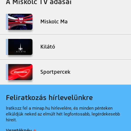
A Miskolc TV adásai
Miskolc Ma
Kilátó
Sportpercek
Feliratkozás hírlevelünkre
Iratkozz fel a minap.hu hírlevelére, és minden pénteken
elküldjük neked az elmúlt hét legfontosabb, legérdekesebb
híreit.
Vezetéknév