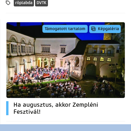
röplabda
DVTK
Képgaléria
Támogatott tartalom
Ha augusztus, akkor Zempléni
Fesztivál!