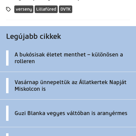
verseny
Lillafüred
DVTK
Legújabb cikkek
A bukósisak életet menthet – különösen a
rolleren
Vasárnap ünnepeltük az Állatkertek Napját
Miskolcon is
Guzi Blanka vegyes váltóban is aranyérmes