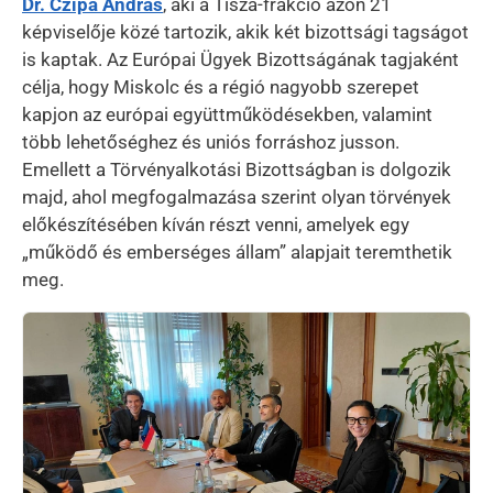
Dr. Czipa András
, aki a Tisza-frakció azon 21
képviselője közé tartozik, akik két bizottsági tagságot
is kaptak. Az Európai Ügyek Bizottságának tagjaként
célja, hogy Miskolc és a régió nagyobb szerepet
kapjon az európai együttműködésekben, valamint
több lehetőséghez és uniós forráshoz jusson.
Emellett a Törvényalkotási Bizottságban is dolgozik
majd, ahol megfogalmazása szerint olyan törvények
előkészítésében kíván részt venni, amelyek egy
„működő és emberséges állam” alapjait teremthetik
meg.
Kép