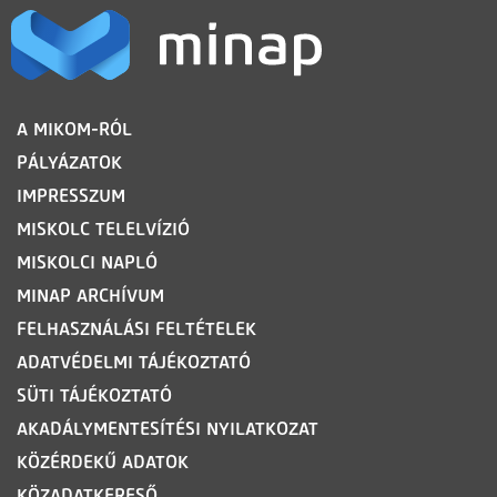
LÁBLÉC
A MIKOM-RÓL
PÁLYÁZATOK
IMPRESSZUM
MISKOLC TELELVÍZIÓ
MISKOLCI NAPLÓ
MINAP ARCHÍVUM
FELHASZNÁLÁSI FELTÉTELEK
ADATVÉDELMI TÁJÉKOZTATÓ
SÜTI TÁJÉKOZTATÓ
AKADÁLYMENTESÍTÉSI NYILATKOZAT
KÖZÉRDEKŰ ADATOK
KÖZADATKERESŐ