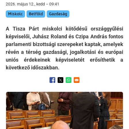
2026. május 12., kedd – 09:41
Miskolc
Belföld
Gazdaság
A Tisza Párt miskolci kötődésű országgyűlési
képviselői, Juhász Roland és Czipa András fontos
parlamenti bizottsági szerepeket kaptak, amelyek
révén a térség gazdasági, jogalkotási és európai
uniós érdekeinek képviseletét erősíthetik a
következő időszakban.
Opens in a new window
Opens in a new window
Opens in a new window
Kép