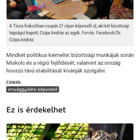
A Tisza-frakcióban csupán 21 olyan képviselő ül, aki két bizottsági
tagságot kapott, Czipa András az egyik. Forrás: Facebook/Dr.
Czipa András
Mindkét politikus kiemelte: bizottsági munkájuk során
Miskolc és a régió fejlődését, valamint az ország
hosszú távú stabilitását kívánják szolgálni.
Címkék
országgyűlési képviselő
Ez is érdekelhet