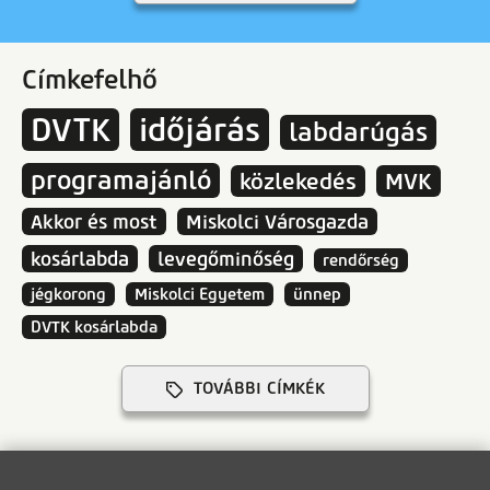
Címkefelhő
DVTK
időjárás
labdarúgás
programajánló
közlekedés
MVK
Akkor és most
Miskolci Városgazda
kosárlabda
levegőminőség
rendőrség
jégkorong
Miskolci Egyetem
ünnep
DVTK kosárlabda
TOVÁBBI CÍMKÉK