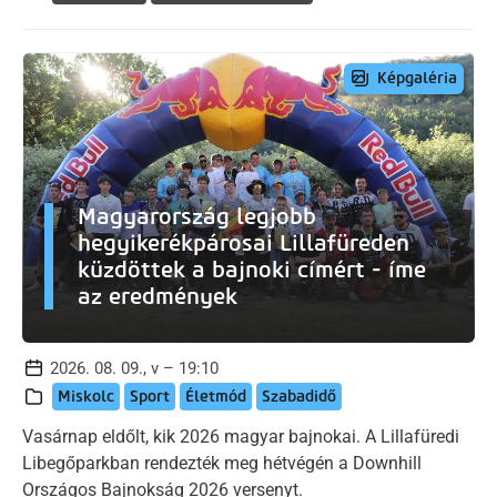
Képgaléria
Magyarország legjobb
hegyikerékpárosai Lillafüreden
küzdöttek a bajnoki címért - íme
az eredmények
2026. 08. 09., v – 19:10
Miskolc
Sport
Életmód
Szabadidő
Vasárnap eldőlt, kik 2026 magyar bajnokai. A Lillafüredi
Libegőparkban rendezték meg hétvégén a Downhill
Országos Bajnokság 2026 versenyt.