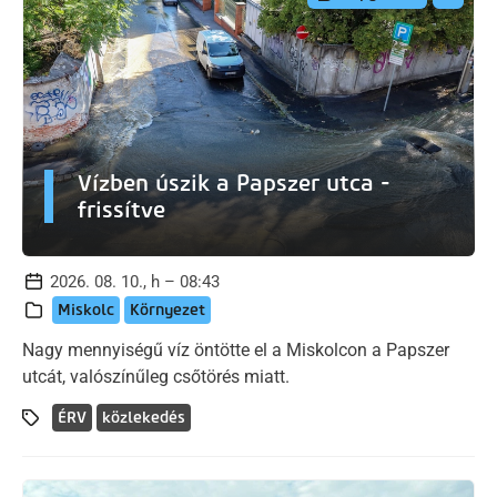
Vízben úszik a Papszer utca -
frissítve
2026. 08. 10., h – 08:43
Miskolc
Környezet
Nagy mennyiségű víz öntötte el a Miskolcon a Papszer
utcát, valószínűleg csőtörés miatt.
ÉRV
közlekedés