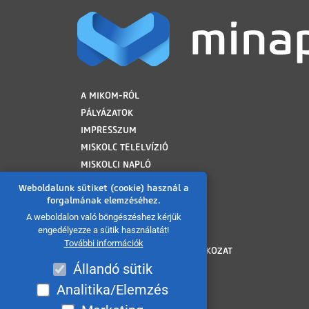
LÁBLÉC
A MIKOM-RÓL
PÁLYÁZATOK
IMPRESSZUM
MISKOLC TELELVÍZIÓ
MISKOLCI NAPLÓ
MINAP ARCHÍVUM
Weboldalunk sütiket (cookie) használ a
FELHASZNÁLÁSI FELTÉTELEK
forgalmának elemzéséhez.
ADATVÉDELMI TÁJÉKOZTATÓ
A weboldalon való böngészéshez kérjük
engedélyezze a sütik használatát!
SÜTI TÁJÉKOZTATÓ
További információk
AKADÁLYMENTESÍTÉSI NYILATKOZAT
Állandó sütik
KÖZÉRDEKŰ ADATOK
KÖZADATKERESŐ
Analitika/Elemzés
VISSZAÉLÉS BEJELENTÉS