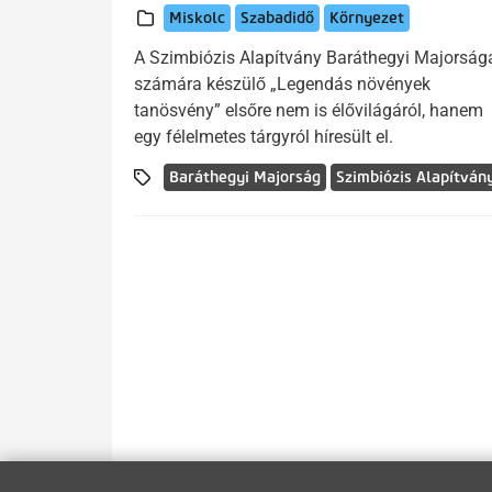
Miskolc
Szabadidő
Környezet
A Szimbiózis Alapítvány Baráthegyi Majorság
számára készülő „Legendás növények
tanösvény” elsőre nem is élővilágáról, hanem
egy félelmetes tárgyról híresült el.
Baráthegyi Majorság
Szimbiózis Alapítván