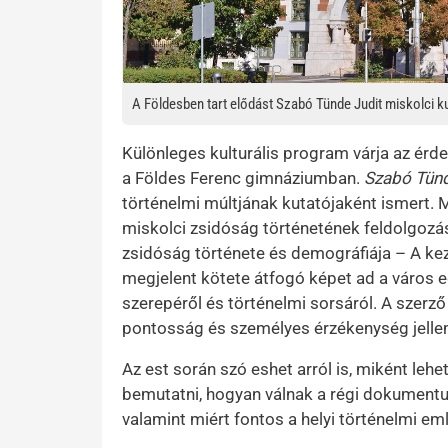
A Földesben tart elődást Szabó Tünde Judit miskolci ku
Különleges kulturális program várja az érde
a Földes Ferenc gimnáziumban.
Szabó Tünd
történelmi múltjának kutatójaként ismert.
miskolci zsidóság történetének feldolgoz
zsidóság története és demográfiája – A ke
megjelent kötete átfogó képet ad a város e
szerepéről és történelmi sorsáról. A szerző 
pontosság és személyes érzékenység jelle
Az est során szó eshet arról is, miként leh
bemutatni, hogyan válnak a régi dokument
valamint miért fontos a helyi történelmi e