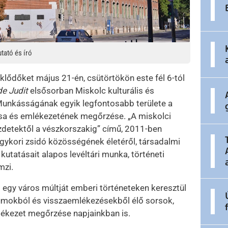
tató és író
klődőket május 21-én, csütörtökön este fél 6-tól
e Judit
elsősorban Miskolc kulturális és
 Munkásságának egyik legfontosabb területe a
ása és emlékezetének megőrzése. „A miskolci
zdetektől a vészkorszakig” című, 2011-ben
gykori zsidó közösségének életéről, társadalmi
kutatásait alapos levéltári munka, történeti
mzi.
et egy város múltját emberi történeteken keresztül
umokból és visszaemlékezésekből élő sorsok,
mlékezet megőrzése napjainkban is.