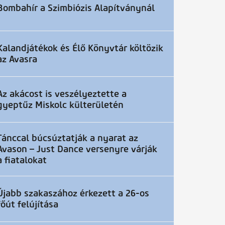
Bombahír a Szimbiózis Alapítványnál
Kalandjátékok és Élő Könyvtár költözik
az Avasra
Az akácost is veszélyeztette a
gyeptűz Miskolc külterületén
Tánccal búcsúztatják a nyarat az
Avason – Just Dance versenyre várják
a fiatalokat
Újabb szakaszához érkezett a 26-os
főút felújítása