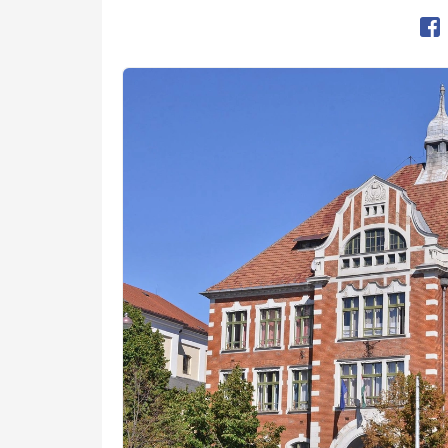
Op
Kép