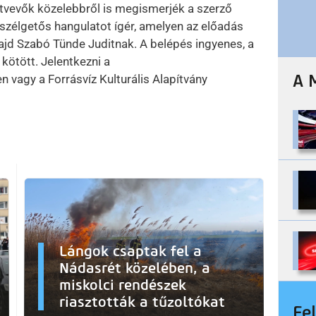
ztvevők közelebbről is megismerjék a szerző
szélgetős hangulatot ígér, amelyen az előadás
ajd Szabó Tünde Juditnak. A belépés ingyenes, a
kötött. Jelentkezni a
A 
 vagy a Forrásvíz Kulturális Alapítvány
Lángok csaptak fel a
Nádasrét közelében, a
miskolci rendészek
riasztották a tűzoltókat
Fe