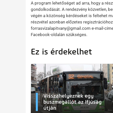
A program lehetőséget ad arra, hogy a rés
gondolkodását. A rendezvény közvetlen, be
végén a közönség kérdéseket is feltehet m
részvétel azonban előzetes regisztrációhoz 
forrasvizalapitvany@gmail.com e-mail-címen
Facebook-oldalán szükséges.
Ez is érdekelhet
Visszahelyeznek egy
buszmegállót az Ifjúság
útján