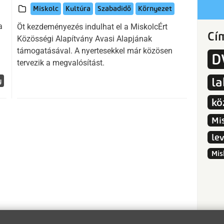
Miskolc
Kultúra
Szabadidő
Környezet
a
Öt kezdeményezés indulhat el a MiskolcÉrt
Cí
Közösségi Alapítvány Avasi Alapjának
támogatásával. A nyertesekkel már közösen
D
tervezik a megvalósítást.
l
y
kö
Mi
le
Mis