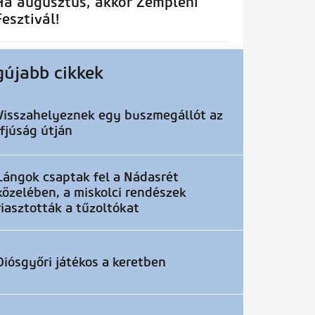
Ha augusztus, akkor Zempléni
Fesztivál!
gújabb cikkek
Visszahelyeznek egy buszmegállót az
Ifjúság útján
Lángok csaptak fel a Nádasrét
közelében, a miskolci rendészek
riasztották a tűzoltókat
Diósgyőri játékos a keretben