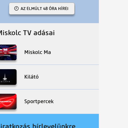
AZ ELMÚLT 48 ÓRA HÍREI
Miskolc TV adásai
Miskolc Ma
Kilátó
Sportpercek
liratkozás hírlevelünkre