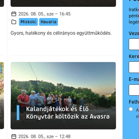
Iratk
2026. 08. 05., sze – 16:45
pént
Miskolc
Havaria
legé
Gyors, hatékony és célirányos együttműködés.
Vez
Ker
E-ma
Felh
Kalandjátékok és Élő
A
Könyvtár költözik az Avasra
e
2026. 08. 05., sze – 12:48