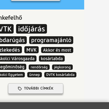
mkefelhő
VTK
időjárás
abdarúgás
programajánló
zlekedés
MVK
Akkor és most
skolci Városgazda
kosárlabda
vegőminőség
rendőrség
jégkorong
kolci Egyetem
ünnep
DVTK kosárlabda
TOVÁBBI CÍMKÉK