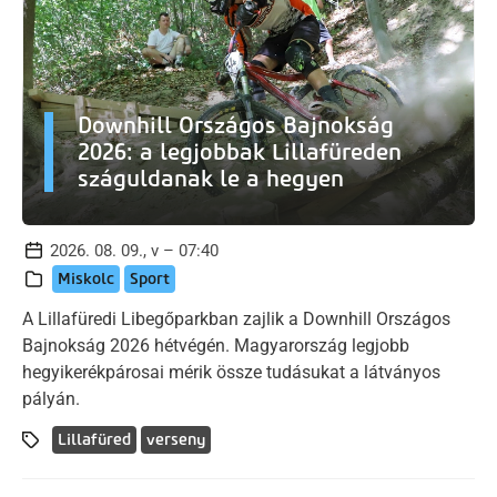
Downhill Országos Bajnokság
2026: a legjobbak Lillafüreden
száguldanak le a hegyen
2026. 08. 09., v – 07:40
Miskolc
Sport
A Lillafüredi Libegőparkban zajlik a Downhill Országos
Bajnokság 2026 hétvégén. Magyarország legjobb
hegyikerékpárosai mérik össze tudásukat a látványos
pályán.
Lillafüred
verseny