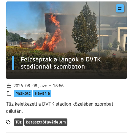
Felcsaptak a lángok a DVTK
stadionnál szombaton
2026. 08. 08., szo – 15:56
Miskolc
Havaria
Tűz keletkezett a DVTK stadion közelében szombat
délután.
Tűz
katasztrófavédelem