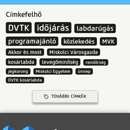
Címkefelhő
DVTK
időjárás
labdarúgás
programajánló
közlekedés
MVK
Akkor és most
Miskolci Városgazda
kosárlabda
levegőminőség
rendőrség
jégkorong
Miskolci Egyetem
ünnep
DVTK kosárlabda
TOVÁBBI CÍMKÉK