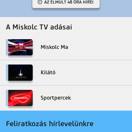
AZ ELMÚLT 48 ÓRA HÍREI
A Miskolc TV adásai
Miskolc Ma
Kilátó
Sportpercek
Feliratkozás hírlevelünkre