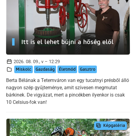
Itt is el lehet bújni a hőség elől
2026. 08. 09., v – 12:29
Miskolc
Gazdaság
Életmód
Gasztro
Berta Bélának a Tetemváron van egy tucatnyi présből álló
nagyon szép gyűjteménye, amit szívesen megmutat
bárkinek. De vigyázat, mert a pincékben ilyenkor is csak
10 Celsius-fok van!
Képgaléria