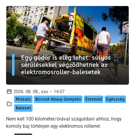
Egy gödör is elég lehet: súlyos
sérülésekkel végződhetnek az
elektromosroller-balesetek
2026. 08. 08., szo – 14:07
Miskolc
Borsod-Abaúj-Zemplén
Életmód
Egészség
Baleset
Nem kell 100 kilométer/órával száguldani ahhoz, hogy
komoly baj történjen egy elektromos rollerrel.