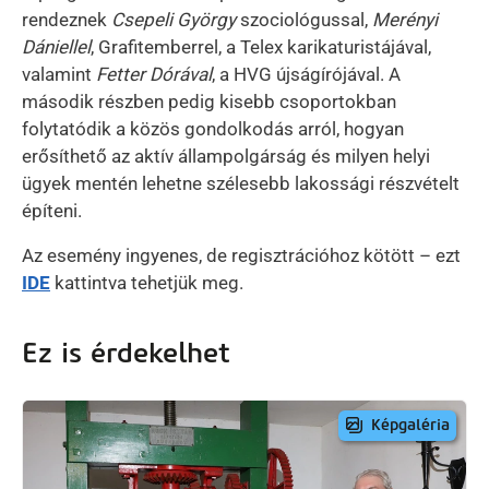
rendeznek
Csepeli György
szociológussal,
Merényi
Dániellel
, Grafitemberrel, a Telex karikaturistájával,
valamint
Fetter Dórával
, a HVG újságírójával. A
második részben pedig kisebb csoportokban
folytatódik a közös gondolkodás arról, hogyan
erősíthető az aktív állampolgárság és milyen helyi
ügyek mentén lehetne szélesebb lakossági részvételt
építeni.
Az esemény ingyenes, de regisztrációhoz kötött – ezt
IDE
kattintva tehetjük meg.
Ez is érdekelhet
Képgaléria