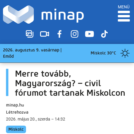
MENÜ
2026. augusztus 9. vasárnap |
Miskolc 30°C
Emőd
Merre tovább,
Magyarország? – civil
fórumot tartanak Miskolcon
minap.hu
Létrehozva
2026. május 20., szerda – 14:32
Miskolc