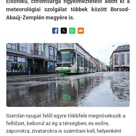
Elsőfokú, citromsárga figyelmeztetést adott ki a
meteorológiai szolgálat többek között Borsod-
Abaúj-Zemplén megyére is.
Opens in a new window
Opens in a new window
Opens in a new window
Kép
Szerdán nyugat felől egyre többfelé megnövekszik a
felhőzet, beborul az ég a térségben, és esőre,
záporokra, zivatarokra is számítani kell, helyenként