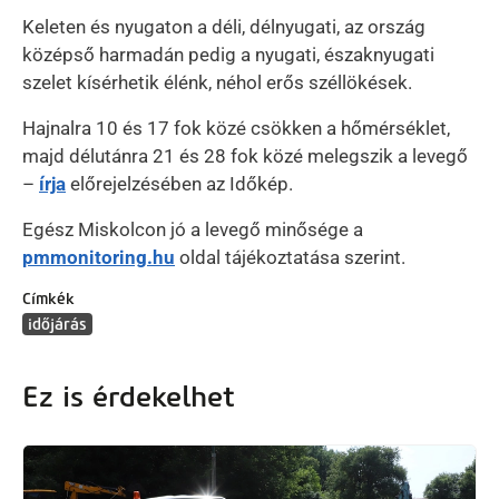
Keleten és nyugaton a déli, délnyugati, az ország
középső harmadán pedig a nyugati, északnyugati
szelet kísérhetik élénk, néhol erős széllökések.
Hajnalra 10 és 17 fok közé csökken a hőmérséklet,
majd délutánra 21 és 28 fok közé melegszik a levegő
–
írja
előrejelzésében az Időkép.
Egész Miskolcon jó a levegő minősége a
pmmonitoring.hu
oldal tájékoztatása szerint.
Címkék
időjárás
Ez is érdekelhet