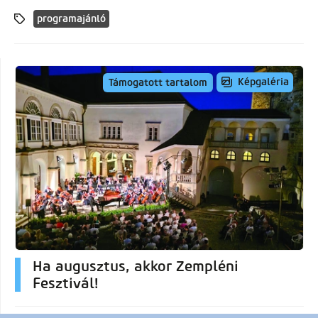
programajánló
Képgaléria
Támogatott tartalom
Ha augusztus, akkor Zempléni
Fesztivál!