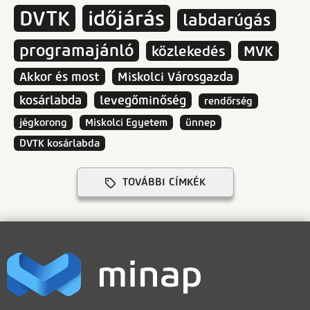
DVTK
időjárás
labdarúgás
programajánló
közlekedés
MVK
Akkor és most
Miskolci Városgazda
kosárlabda
levegőminőség
rendőrség
jégkorong
Miskolci Egyetem
ünnep
DVTK kosárlabda
TOVÁBBI CÍMKÉK