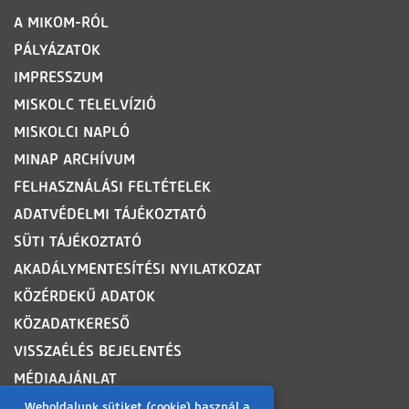
LÁBLÉC
A MIKOM-RÓL
PÁLYÁZATOK
IMPRESSZUM
MISKOLC TELELVÍZIÓ
MISKOLCI NAPLÓ
MINAP ARCHÍVUM
FELHASZNÁLÁSI FELTÉTELEK
ADATVÉDELMI TÁJÉKOZTATÓ
SÜTI TÁJÉKOZTATÓ
AKADÁLYMENTESÍTÉSI NYILATKOZAT
KÖZÉRDEKŰ ADATOK
KÖZADATKERESŐ
VISSZAÉLÉS BEJELENTÉS
MÉDIAAJÁNLAT
OLDALTÉRKÉP
Weboldalunk sütiket (cookie) használ a