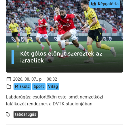
Képgaléria
Két gólos előnyt szereztek az
izraeliek
2026. 08. 07., p – 08:32
Miskolc
Sport
Világ
Labdarúgás: csütörtökön este ismét nemzetközi
találkozót rendeznek a DVTK stadionjában.
labdarúgás