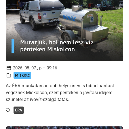
Mutatjuk, hol nem lesz víz
pénteken Miskolcon
2026. 08. 07., p – 09:16
Miskolc
Az ÉRV munkatársai több helyszínen is hibaelhárítást
végeznek Miskolcon, ezért pénteken a javítási idejére
szünetel az ivóvíz-szolgáltatás.
ÉRV