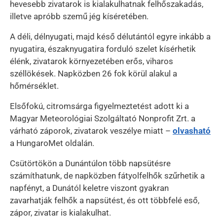
hevesebb zivatarok is kialakulhatnak felhőszakadás,
illetve apróbb szemű jég kíséretében.
A déli, délnyugati, majd késő délutántól egyre inkább a
nyugatira, északnyugatira forduló szelet kísérhetik
élénk, zivatarok környezetében erős, viharos
széllökések. Napközben 26 fok körül alakul a
hőmérséklet.
Elsőfokú, citromsárga figyelmeztetést adott ki a
Magyar Meteorológiai Szolgáltató Nonprofit Zrt. a
várható záporok, zivatarok veszélye miatt –
olvasható
a HungaroMet oldalán.
Csütörtökön a Dunántúlon több napsütésre
számíthatunk, de napközben fátyolfelhők szűrhetik a
napfényt, a Dunától keletre viszont gyakran
zavarhatják felhők a napsütést, és ott többfelé eső,
zápor, zivatar is kialakulhat.