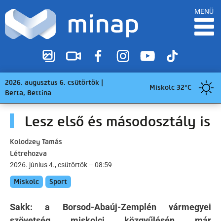
MENÜ
2026. augusztus 6. csütörtök |
Miskolc 32°C
Berta, Bettina
Lesz első és másodosztály is
Kolodzey Tamás
Létrehozva
2026. június 4., csütörtök – 08:59
Miskolc
Sport
Sakk: a Borsod-Abaúj-Zemplén vármegyei
szövetség miskolci közgyűlésén már