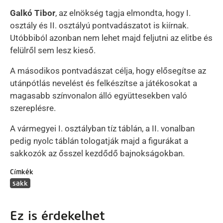
Galkó Tibor
, az elnökség tagja elmondta, hogy I.
osztály és II. osztályú pontvadászatot is kiírnak.
Utóbbiból azonban nem lehet majd feljutni az elitbe és
felülről sem lesz kieső.
A másodikos pontvadászat célja, hogy elősegítse az
utánpótlás nevelést és felkészítse a játékosokat a
magasabb színvonalon álló együttesekben való
szereplésre.
A vármegyei I. osztályban tíz táblán, a II. vonalban
pedig nyolc táblán tologatják majd a figurákat a
sakkozók az ősszel kezdődő bajnokságokban.
Címkék
sakk
Ez is érdekelhet