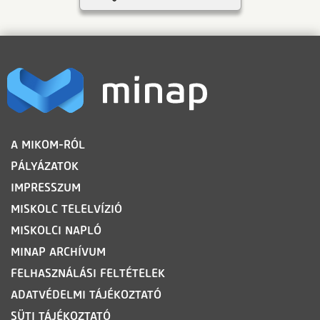
LÁBLÉC
A MIKOM-RÓL
PÁLYÁZATOK
IMPRESSZUM
MISKOLC TELELVÍZIÓ
MISKOLCI NAPLÓ
MINAP ARCHÍVUM
FELHASZNÁLÁSI FELTÉTELEK
ADATVÉDELMI TÁJÉKOZTATÓ
SÜTI TÁJÉKOZTATÓ