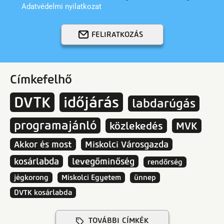
Adatvédelmi nyilatkozat
FELIRATKOZÁS
Címkefelhő
DVTK
időjárás
labdarúgás
programajánló
közlekedés
MVK
Akkor és most
Miskolci Városgazda
kosárlabda
levegőminőség
rendőrség
jégkorong
Miskolci Egyetem
ünnep
DVTK kosárlabda
TOVÁBBI CÍMKÉK