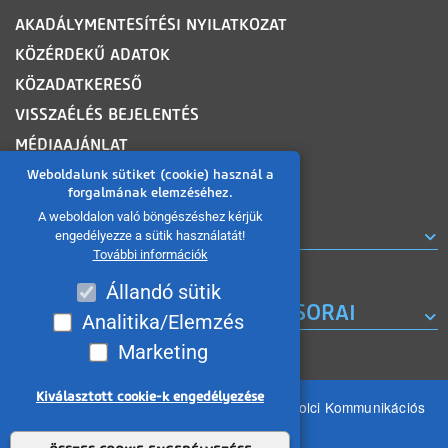
AKADÁLYMENTESÍTÉSI NYILATKOZAT
KÖZÉRDEKŰ ADATOK
KÖZADATKERESŐ
VISSZAÉLÉS BEJELENTÉS
MÉDIAAJÁNLAT
OLDALTÉRKÉP
Weboldalunk sütiket (cookie) használ a
forgalmának elemzéséhez.
A weboldalon való böngészéshez kérjük
ROVATOK
engedélyezze a sütik használatát!
További információk
Állandó sütik
A MISKOLC TV KORÁBBI MŰSORAI
Analitika/Elemzés
Marketing
Kiválasztott cookie-k engedélyezése
Minden jog fenntartva 2026 © MIKOM Miskolci Kommunikációs
Nonprofit Kft.
Withdraw consent