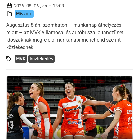
2026. 08. 06., cs – 13:03
Miskolc
Augusztus 8-án, szombaton – munkanap-áthelyezés
miatt – az MVK villamosai és autóbuszai a tanszüneti
időszaknak megfelelő munkanapi menetrend szerint
közlekednek.
MVK
közlekedés