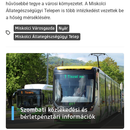
hűvösebbé tegye a városi környezetet. A Miskolci
Állategészségügyi Telepen is több intézkedést vezettek be
a hőség mérséklésére.
Miskolci Városgazda
Nyár
Miskolci Állategészségügyi Telep
Szombati közlekedési és
bérletpénztári információk