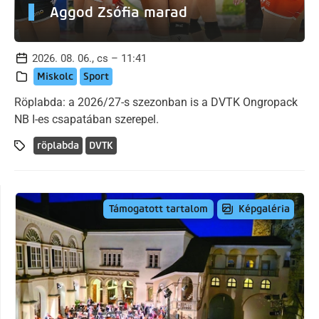
Aggod Zsófia marad
2026. 08. 06., cs – 11:41
Miskolc
Sport
Röplabda: a 2026/27-s szezonban is a DVTK Ongropack
NB I-es csapatában szerepel.
röplabda
DVTK
Képgaléria
Támogatott tartalom