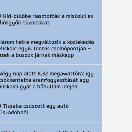
A Híd-dűlőbe riasztották a miskolci és
diósgyőri tűzoltókat
Három hétre megváltozik a közlekedés
Miskolc egyik fontos csomópontján –
ezek a buszok járnak másképp
Négy nap alatt 8,32 megawattóra: így
csökkentette áramfogyasztását egy
miskolci gyár a hőhullám idején
A Tiszába csúszott egy autó
Tiszadobnál