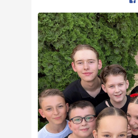
Op
Kép