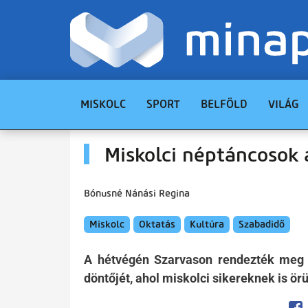
MISKOLC
SPORT
BELFÖLD
VILÁG
Miskolci néptáncosok 
Bónusné Nánási Regina
Miskolc
Oktatás
Kultúra
Szabadidő
A hétvégén Szarvason rendezték meg 
döntőjét, ahol miskolci sikereknek is ör