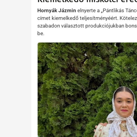
Hornyák Jázmin
elnyerte a „Pántlikás Tánc
címet kiemelkedő teljesítményéért. Kötelez
szabadon választott produkciójukban bons
be.
Kép