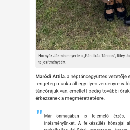
Hornyák Jázmin elnyerte a „Pántlikás Táncos”, Riley J
teljesítményéért.
Maródi Attila
, a néptáncegyüttes vezetője 
rengeteg munka áll egy ilyen versenyre val
táncórájuk van, emellett pedig további órák
érkezzenek a megmérettetésre.
Már önmagában is felemelő érzés, h
intézményünket. A felkészülés hónapjai a