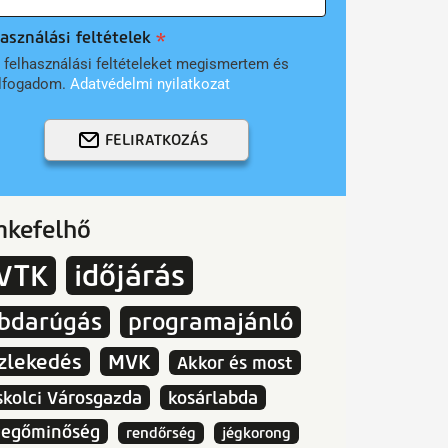
asználási feltételek
 felhasználási feltételeket megismertem és
lfogadom.
Adatvédelmi nyilatkozat
FELIRATKOZÁS
mkefelhő
VTK
időjárás
abdarúgás
programajánló
zlekedés
MVK
Akkor és most
skolci Városgazda
kosárlabda
vegőminőség
rendőrség
jégkorong