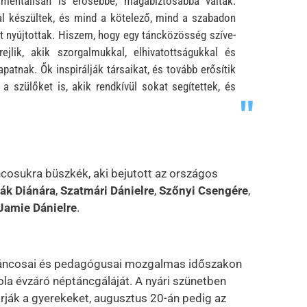
 mentálisan is erősebbé, magabiztosabbá váltak.
al készültek, és mind a kötelező, mind a szabadon
t nyújtottak. Hiszem, hogy egy táncközösség szíve-
ejlik, akik szorgalmukkal, elhivatottságukkal és
atnak. Ők inspirálják társaikat, és tovább erősítik
 szülőket is, akik rendkívül sokat segítettek, és
ncosukra büszkék, aki bejutott az országos
ák Diánára
,
Szatmári Dánielre
,
Szőnyi Csengére
,
 Jamie Dánielre
.
áncosai és pedagógusai mozgalmas időszakon
la évzáró néptáncgáláját. A nyári szünetben
ják a gyerekeket, augusztus 20-án pedig az