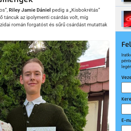
os”,
Riley Jamie Dániel
pedig a „Kisbokrétás”
ő táncuk az ipolymenti csárdás volt, míg
zidai román forgatóst és sűrű csárdást mutattak
Fe
Iratk
pént
legé
Vez
Ker
E-ma