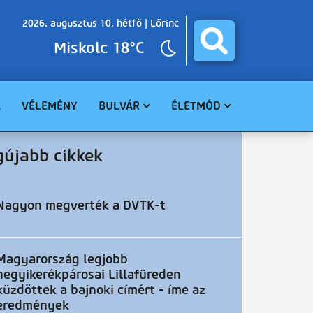
2026. augusztus 10. hétfő |
Lőrinc
Miskolc 18°C
A
VÉLEMÉNY
BULVÁR
ÉLETMÓD
BALESET
GASZTRO
gújabb cikkek
BŰNÜGY
EGÉSZSÉG
HAVARIA
EGYHÁZ
CELEBHÍREK
SZABADIDŐ
Nagyon megverték a DVTK-t
TUDOMÁNY
KÖRNYEZET
Magyarország legjobb
hegyikerékpárosai Lillafüreden
küzdöttek a bajnoki címért - íme az
eredmények