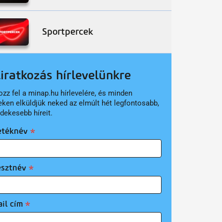
Sportpercek
liratkozás hírlevelünkre
ozz fel a minap.hu hírlevelére, és minden
eken elküldjük neked az elmúlt hét legfontosabb,
rdekesebb híreit.
etéknév
esztnév
il cím