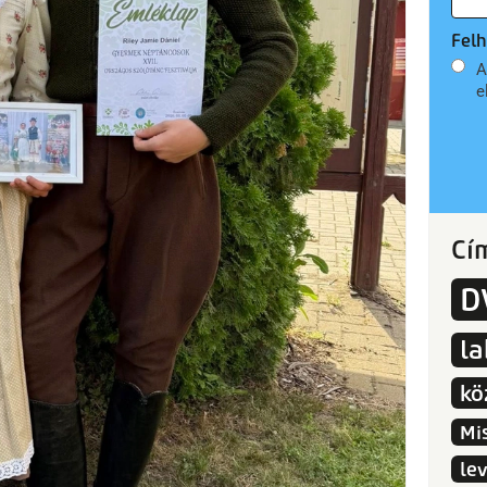
Felh
A
e
Cí
D
l
kö
Mi
le