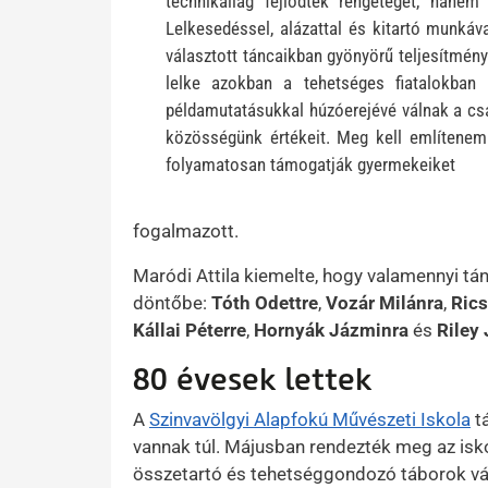
technikailag fejlődtek rengeteget, hanem
Lelkesedéssel, alázattal és kitartó munkáv
választott táncaikban gyönyörű teljesítmény
lelke azokban a tehetséges fiatalokban r
példamutatásukkal húzóerejévé válnak a csap
közösségünk értékeit. Meg kell említenem a
folyamatosan támogatják gyermekeiket
fogalmazott.
Maródi Attila kiemelte, hogy valamennyi tá
döntőbe:
Tóth Odettre
,
Vozár Milánra
,
Rics
Kállai Péterre
,
Hornyák Jázminra
és
Riley
80 évesek lettek
A
Szinvavölgyi Alapfokú Művészeti Iskola
t
vannak túl. Májusban rendezték meg az isko
összetartó és tehetséggondozó táborok vár