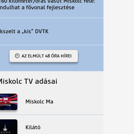
160 kilométer/órás vasút Miskolc felé:
indulhat a fővonal fejlesztése
Ikszelt a „kis” DVTK
AZ ELMÚLT 48 ÓRA HÍREI
Miskolc TV adásai
Miskolc Ma
Kilátó