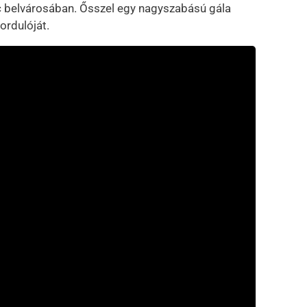
 belvárosában. Ősszel egy nagyszabású gála
ordulóját.