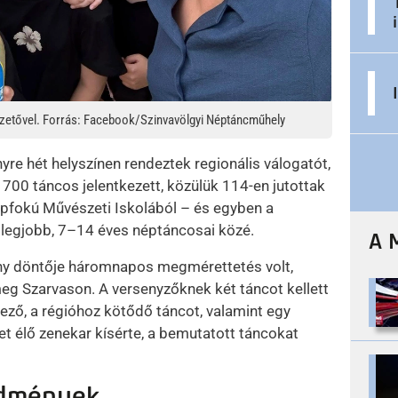
ezetővel. Forrás: Facebook/Szinvavölgyi Néptáncműhely
e hét helyszínen rendeztek regionális válogatót,
 700 táncos jelentkezett, közülük 114-en jutottak
apfokú Művészeti Iskolából – és egyben a
 legjobb, 7–14 éves néptáncosai közé.
A 
ny döntője háromnapos megmérettetés volt,
eg Szarvason. A versenyzőknek két táncot kellett
ező, a régióhoz kötődő táncot, valamint egy
et élő zenekar kísérte, a bemutatott táncokat
edmények