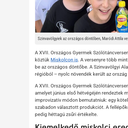
Szinvavölgyiek az országos döntőben, Maródi Attila v
A XVII. Országos Gyermek Szólótáncversenyr
köztük
Miskolcon is
. A versenyre több mint
be az országos döntőbe. A Szinvavölgyi Al
régióból – nyolc növendék került az ország
A XVII. Országos Gyermek Szólótáncverse
amelyet június első hétvégéjén rendeztek m
improvizatív módon bemutatniuk: egy kötel
szabadon választott produkciót. A fellépők
pedig héttagú zsűri értékelte.
Kiemelkedő miskolci er