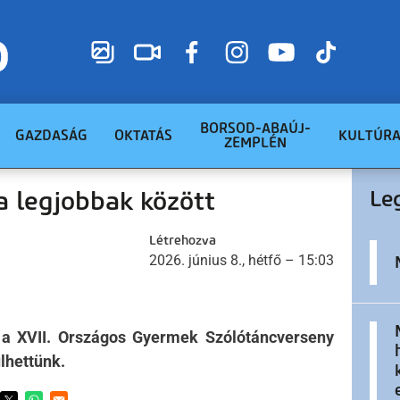
BORSOD-ABAÚJ-
GAZDASÁG
OKTATÁS
KULTÚR
ZEMPLÉN
a legjobbak között
Le
Létrehozva
2026. június 8., hétfő – 15:03
a XVII. Országos Gyermek Szólótáncverseny
ülhettünk.