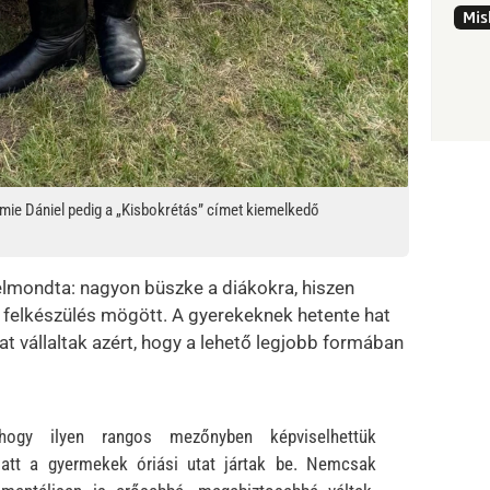
Mis
amie Dániel pedig a „Kisbokrétás” címet kiemelkedő
elmondta: nagyon büszke a diákokra, hiszen
ó felkészülés mögött. A gyerekeknek hetente hat
at vállaltak azért, hogy a lehető legjobb formában
ogy ilyen rangos mezőnyben képviselhettük
latt a gyermekek óriási utat jártak be. Nemcsak