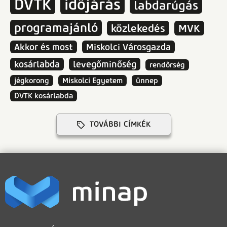
DVTK
időjárás
labdarúgás
programajánló
közlekedés
MVK
Akkor és most
Miskolci Városgazda
kosárlabda
levegőminőség
rendőrség
jégkorong
Miskolci Egyetem
ünnep
DVTK kosárlabda
TOVÁBBI CÍMKÉK
LÁBLÉC