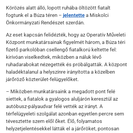
Körözés alatt álló, lopott ruhába öltözött fiatalt
fogtunk el a Búza téren –
jelentette
a Miskolci
Önkormányzati Rendészet szerdán.
Az eset kapcsán felidézték, hogy az Operatív Műveleti
Központ munkatársainak figyelmét három, a Búza téri
fizető parkolóban csellengő fiatalkorú keltette fel:
kirívóan viselkedtek, miközben a náluk lévő
ruhadarabokat nézegették és próbálgatták. A központ
haladéktalanul a helyszínre irányította a közelben
járőröző közterület-felügyelőket.
– Miközben munkatársaink a megadott pont felé
siettek, a fiatalok a gyalogos aluljárón keresztül az
autóbusz-pályaudvar felé vették az irányt. A
térfelügyeleti szolgálat azonban egyetlen percre sem
tévesztette szem elől őket. Élő, folyamatos
helyzetjelentésekkel látták el a járőröket, pontosan