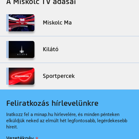
A Miskolc TV adásai
Miskolc Ma
Kilátó
Sportpercek
Feliratkozás hírlevelünkre
Iratkozz fel a minap.hu hírlevelére, és minden pénteken
elküldjük neked az elmúlt hét legfontosabb, legérdekesebb
híreit.
Vezetéknév