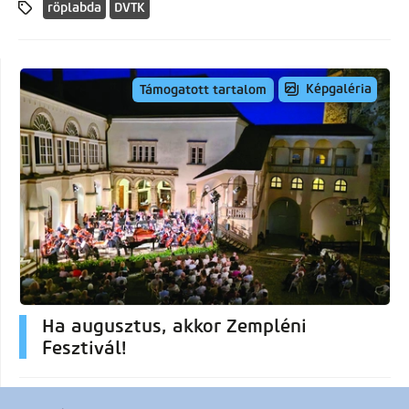
röplabda
DVTK
Képgaléria
Támogatott tartalom
Ha augusztus, akkor Zempléni
Fesztivál!