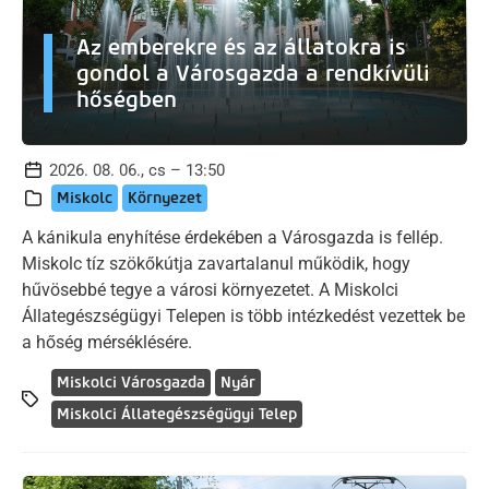
Az emberekre és az állatokra is
gondol a Városgazda a rendkívüli
hőségben
2026. 08. 06., cs – 13:50
Miskolc
Környezet
A kánikula enyhítése érdekében a Városgazda is fellép.
Miskolc tíz szökőkútja zavartalanul működik, hogy
hűvösebbé tegye a városi környezetet. A Miskolci
Állategészségügyi Telepen is több intézkedést vezettek be
a hőség mérséklésére.
Miskolci Városgazda
Nyár
Miskolci Állategészségügyi Telep