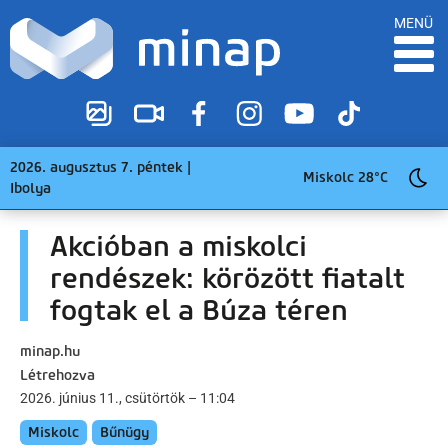
MENÜ
2026. augusztus 7. péntek |
Miskolc 28°C
Ibolya
Akcióban a miskolci
rendészek: körözött fiatalt
fogtak el a Búza téren
minap.hu
Létrehozva
2026. június 11., csütörtök – 11:04
Miskolc
Bűnügy