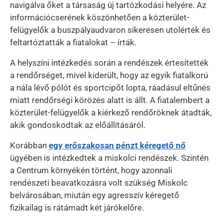
navigálva őket a társaság új tartózkodási helyére. Az
információcserének köszönhetően a közterület-
felügyelők a buszpályaudvaron sikeresen utolérték és
feltartóztatták a fiatalokat – írták.
A helyszíni intézkedés során a rendészek értesítették
a rendőrséget, mivel kiderült, hogy az egyik fiatalkorú
a nála lévő pólót és sportcipőt lopta, ráadásul eltűnés
miatt rendőrségi körözés alatt is állt. A fiatalembert a
közterület-felügyelők a kiérkező rendőröknek átadták,
akik gondoskodtak az előállításáról.
Korábban
egy erőszakosan pénzt kéregető nő
ügyében is intézkedtek a miskolci rendészek. Szintén
a Centrum környékén történt, hogy azonnali
rendészeti beavatkozásra volt szükség Miskolc
belvárosában, miután egy agresszív kéregető
fizikailag is rátámadt két járókelőre.