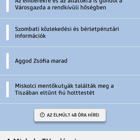
Az emberekre és az állatokra is gondol a
Városgazda a rendkívüli hőségben
Szombati közlekedési és bérletpénztári
információk
Aggod Zsófia marad
Miskolci mentőkutyák találták meg a
Tiszában eltűnt fiú holttestét
AZ ELMÚLT 48 ÓRA HÍREI