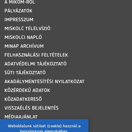
A MIKOM-RÓL
PÁLYÁZATOK
IMPRESSZUM
MISKOLC TELELVÍZIÓ
MISKOLCI NAPLÓ
MINAP ARCHÍVUM
FELHASZNÁLÁSI FELTÉTELEK
ADATVÉDELMI TÁJÉKOZTATÓ
SÜTI TÁJÉKOZTATÓ
AKADÁLYMENTESÍTÉSI NYILATKOZAT
KÖZÉRDEKŰ ADATOK
KÖZADATKERESŐ
VISSZAÉLÉS BEJELENTÉS
MÉDIAAJÁNLAT
OLDALTÉRKÉP
Weboldalunk sütiket (cookie) használ a
forgalmának elemzéséhez.