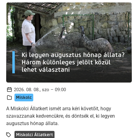
Ki legyen augusztus hónap állata?
Három különleges jelölt közül
lehet választani
2026. 08. 08., szo – 09:00
Miskolc
A Miskolci Állatkert ismét arra kéri követőit, hogy
szavazzanak kedvencükre, és döntsék el, ki legyen
augusztus hónap állata.
Miskolci Állatkert