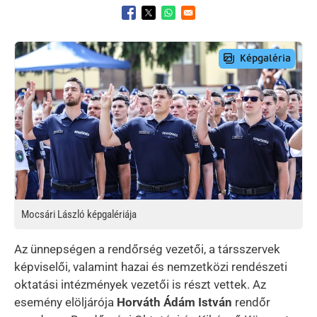
Opens in a new window
Opens in a new window
Opens in a new window
Preview Image
Mocsári László képgalériája
Az ünnepségen a rendőrség vezetői, a társszervek
képviselői, valamint hazai és nemzetközi rendészeti
oktatási intézmények vezetői is részt vettek. Az
esemény elöljárója
Horváth Ádám István
rendőr