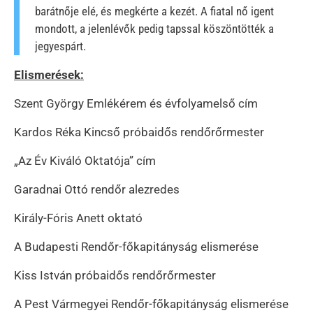
barátnője elé, és megkérte a kezét. A fiatal nő igent
mondott, a jelenlévők pedig tapssal köszöntötték a
jegyespárt.
Elismerések:
Szent György Emlékérem és évfolyamelső cím
Kardos Réka Kincső próbaidős rendőrőrmester
„Az Év Kiváló Oktatója” cím
Garadnai Ottó rendőr alezredes
Király-Fóris Anett oktató
A Budapesti Rendőr-főkapitányság elismerése
Kiss István próbaidős rendőrőrmester
A Pest Vármegyei Rendőr-főkapitányság elismerése