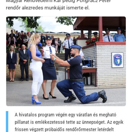
Magyar Rendvédelmi Kar pedig
Pongrácz Péter
rendőr alezredes munkáját ismerte el.
Kép
A hivatalos program végén egy váratlan és megható
pillanat is emlékezetessé tette az ünnepséget. Az egyik
frissen végzett próbaidős rendőrőrmester letérdelt