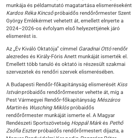
munkája és példamutató magatartása elismeréseként
Kardos Réka Kincső
próbaidős rendőrőrmester Szent
György Emlékérmet vehetett át, emellett elnyerte a
2024–2026-os évfolyam első helyezettjének járó
elismerést is.
Az „Év Kiváló Oktatója” címmel
Garadnai Ottó
rendőr
alezredes és Király-Fóris Anett munkáját ismerték el.
Emellett több tanuló és oktató is részesült szakmai
szervezetek és rendőri szervek elismerésében.
A Budapesti Rendőr-főkapitányság elismerését
Kiss
István
próbaidős rendőrőrmester vehette át, míg a
Pest Vármegyei Rendőr-főkapitányság
Mészáros
Martin
és
Wusching Miklós
próbaidős
rendőrőrmester munkáját ismerte el. A Magyar
Rendészeti Sportszövetség
Hoppál Márk
és
Pethő
Zsófia Eszter
próbaidős rendőrőrmestert díjazta, a