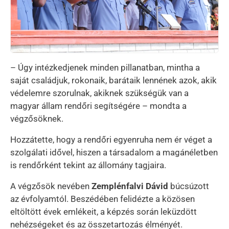
– Úgy intézkedjenek minden pillanatban, mintha a
saját családjuk, rokonaik, barátaik lennének azok, akik
védelemre szorulnak, akiknek szükségük van a
magyar állam rendőri segítségére – mondta a
végzősöknek.
Hozzátette, hogy a rendőri egyenruha nem ér véget a
szolgálati idővel, hiszen a társadalom a magánéletben
is rendőrként tekint az állomány tagjaira.
A végzősök nevében
Zemplénfalvi Dávid
búcsúzott
az évfolyamtól. Beszédében felidézte a közösen
eltöltött évek emlékeit, a képzés során leküzdött
nehézségeket és az összetartozás élményét.