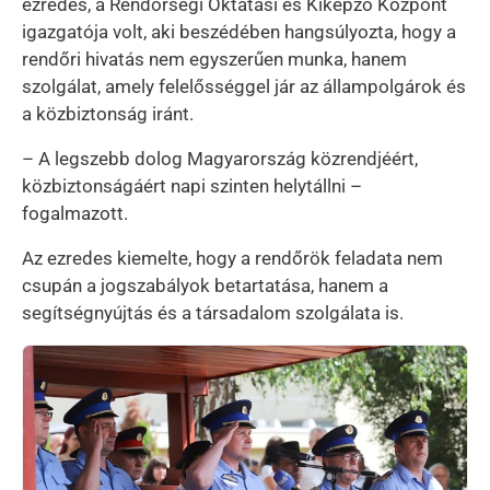
ezredes, a Rendőrségi Oktatási és Kiképző Központ
igazgatója volt, aki beszédében hangsúlyozta, hogy a
rendőri hivatás nem egyszerűen munka, hanem
szolgálat, amely felelősséggel jár az állampolgárok és
a közbiztonság iránt.
– A legszebb dolog Magyarország közrendjéért,
közbiztonságáért napi szinten helytállni –
fogalmazott.
Az ezredes kiemelte, hogy a rendőrök feladata nem
csupán a jogszabályok betartatása, hanem a
segítségnyújtás és a társadalom szolgálata is.
Kép