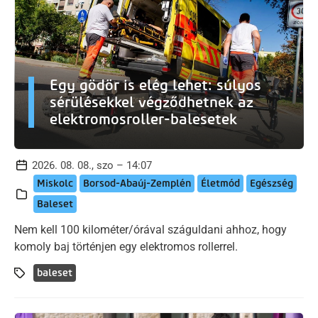
Egy gödör is elég lehet: súlyos
sérülésekkel végződhetnek az
elektromosroller-balesetek
2026. 08. 08., szo – 14:07
Miskolc
Borsod-Abaúj-Zemplén
Életmód
Egészség
Baleset
Nem kell 100 kilométer/órával száguldani ahhoz, hogy
komoly baj történjen egy elektromos rollerrel.
baleset