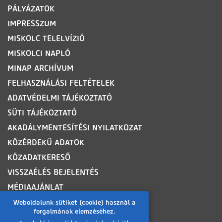
PÁLYÁZATOK
IMPRESSZUM
MISKOLC TELELVÍZIÓ
MISKOLCI NAPLÓ
MINAP ARCHÍVUM
FELHASZNÁLÁSI FELTÉTELEK
ADATVÉDELMI TÁJÉKOZTATÓ
SÜTI TÁJÉKOZTATÓ
AKADÁLYMENTESÍTÉSI NYILATKOZAT
KÖZÉRDEKŰ ADATOK
KÖZADATKERESŐ
VISSZAÉLÉS BEJELENTÉS
MÉDIAAJÁNLAT
OLDALTÉRKÉP
Weboldalunk sütiket (cookie) használ a
forgalmának elemzéséhez.