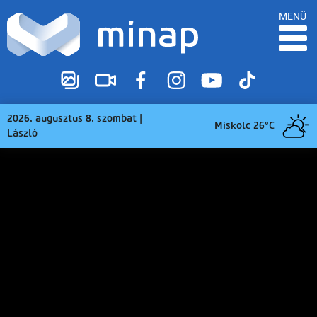
MENÜ
2026. augusztus 8. szombat |
Miskolc 26°C
László