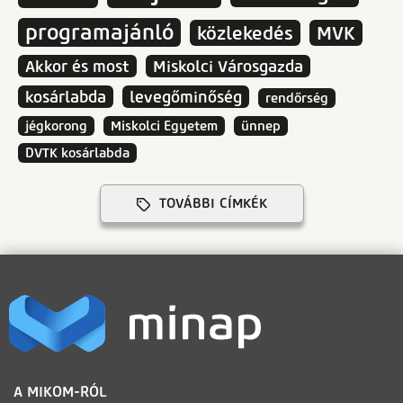
programajánló
közlekedés
MVK
Akkor és most
Miskolci Városgazda
kosárlabda
levegőminőség
rendőrség
jégkorong
Miskolci Egyetem
ünnep
DVTK kosárlabda
TOVÁBBI CÍMKÉK
LÁBLÉC
A MIKOM-RÓL