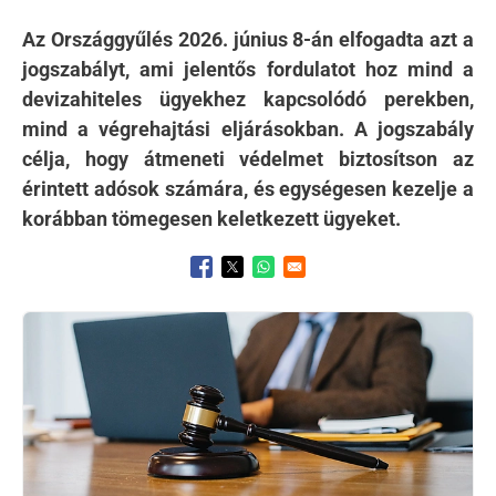
Az Országgyűlés 2026. június 8-án elfogadta azt a
jogszabályt, ami jelentős fordulatot hoz mind a
devizahiteles ügyekhez kapcsolódó perekben,
mind a végrehajtási eljárásokban. A jogszabály
célja, hogy átmeneti védelmet biztosítson az
érintett adósok számára, és egységesen kezelje a
korábban tömegesen keletkezett ügyeket.
Opens in a new window
Opens in a new window
Opens in a new window
Kép