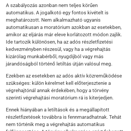
A szabályozás azonban nem teljes körűen
automatikus. A jogalkotó egy fontos kivételt is
meghatározott. Nem alkalmazható ugyanis
automatikusan a moratórium azokban az esetekben,
amikor az eljárás már eleve korlátozott módon zajlik.
Ide tartozik különösen, ha az adós részletfizetési
kedvezményben részesül, vagy ha a végrehajtás
kizárólag munkabérből, nyugdíjból vagy más
járandóságból történő letiltás útján valósul meg.
Ezekben az esetekben az adós aktív közreműködése
szükséges: külön kérelmet kell előterjesztenie a
végrehajtónál annak érdekében, hogy a törvény
szerinti végrehajtási moratórium rá is kiterjedjen.
Ennek hiányában a letiltások és a megállapított
részletfizetések továbbra is fennmaradhatnak. Tehát
nem történik meg a végrehajtás automatikus