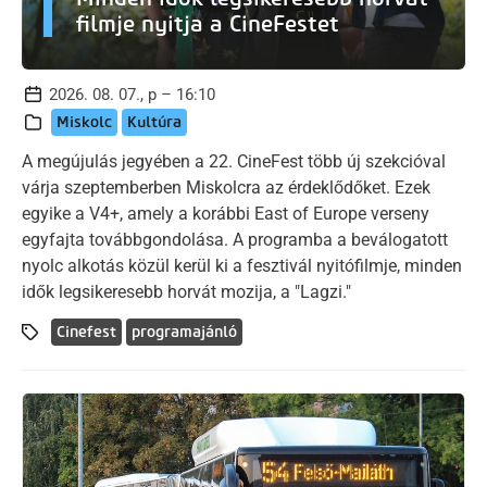
filmje nyitja a CineFestet
2026. 08. 07., p – 16:10
Miskolc
Kultúra
A megújulás jegyében a 22. CineFest több új szekcióval
várja szeptemberben Miskolcra az érdeklődőket. Ezek
egyike a V4+, amely a korábbi East of Europe verseny
egyfajta továbbgondolása. A programba a beválogatott
nyolc alkotás közül kerül ki a fesztivál nyitófilmje, minden
idők legsikeresebb horvát mozija, a "Lagzi."
Cinefest
programajánló