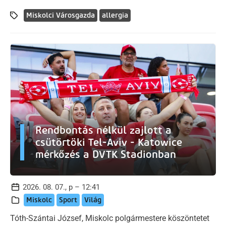
Miskolci Városgazda
allergia
Rendbontás nélkül zajlott a
csütörtöki Tel-Aviv - Katowice
mérkőzés a DVTK Stadionban
2026. 08. 07., p – 12:41
Miskolc
Sport
Világ
Tóth-Szántai József, Miskolc polgármestere köszöntetet