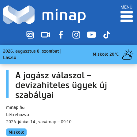
MENÜ
2026. augusztus 8. szombat |
Miskolc 20°C
László
A jogász válaszol –
devizahiteles ügyek új
szabályai
minap.hu
Létrehozva
2026. június 14., vasárnap – 09:10
Miskolc