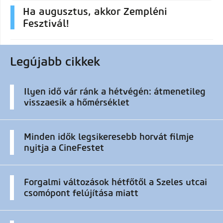
Ha augusztus, akkor Zempléni
Fesztivál!
Legújabb cikkek
Ilyen idő vár ránk a hétvégén: átmenetileg
visszaesik a hőmérséklet
Minden idők legsikeresebb horvát filmje
nyitja a CineFestet
Forgalmi változások hétfőtől a Szeles utcai
csomópont felújítása miatt