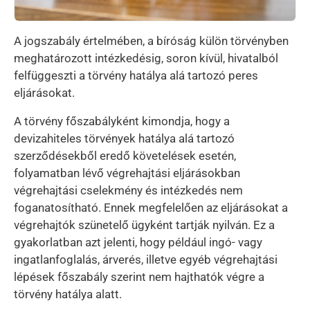
A jogszabály értelmében, a bíróság külön törvényben
meghatározott intézkedésig, soron kívül, hivatalból
felfüggeszti a törvény hatálya alá tartozó peres
eljárásokat.
A törvény főszabályként kimondja, hogy a
devizahiteles törvények hatálya alá tartozó
szerződésekből eredő követelések esetén,
folyamatban lévő végrehajtási eljárásokban
végrehajtási cselekmény és intézkedés nem
foganatosítható. Ennek megfelelően az eljárásokat a
végrehajtók szünetelő ügyként tartják nyilván. Ez a
gyakorlatban azt jelenti, hogy például ingó- vagy
ingatlanfoglalás, árverés, illetve egyéb végrehajtási
lépések főszabály szerint nem hajthatók végre a
törvény hatálya alatt.