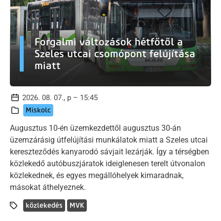
Forgalmi változások hétfőtől a
Szeles utcai csomópont felújítása
miatt
2026. 08. 07., p – 15:45
Miskolc
Augusztus 10-én üzemkezdettől augusztus 30-án
üzemzárásig útfelújítási munkálatok miatt a Szeles utcai
kereszteződés kanyarodó sávjait lezárják. Így a térségben
közlekedő autóbuszjáratok ideiglenesen terelt útvonalon
közlekednek, és egyes megállóhelyek kimaradnak,
másokat áthelyeznek.
közlekedés
MVK