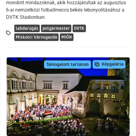
mondott mindazoknak, akik hozzájárultak az augusztus
6-ai nemzetközi futballmeccs békés lebonyolításához a
DVTK Stadionban.
labdarúgás
polgármester
DVTK
Miskolci Városgazda
MIÖR
Képgaléria
Támogatott tartalom