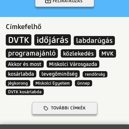
FELIRATKOZÁS
Címkefelhő
DVTK
időjárás
labdarúgás
programajánló
közlekedés
MVK
Akkor és most
Miskolci Városgazda
kosárlabda
levegőminőség
rendőrség
jégkorong
Miskolci Egyetem
ünnep
DVTK kosárlabda
TOVÁBBI CÍMKÉK