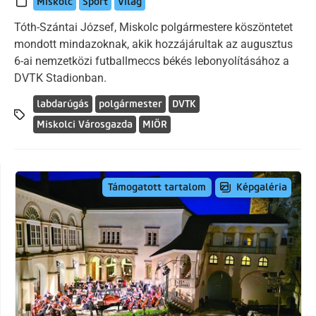
Miskolc
Sport
Világ
Tóth-Szántai József, Miskolc polgármestere köszöntetet
mondott mindazoknak, akik hozzájárultak az augusztus
6-ai nemzetközi futballmeccs békés lebonyolításához a
DVTK Stadionban.
labdarúgás
polgármester
DVTK
Miskolci Városgazda
MIÖR
Képgaléria
Támogatott tartalom