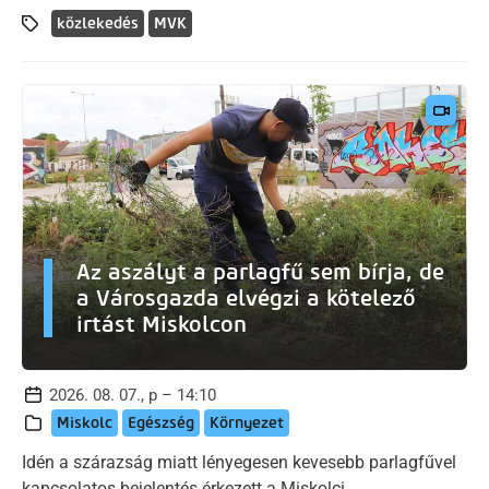
közlekedés
MVK
Az aszályt a parlagfű sem bírja, de
a Városgazda elvégzi a kötelező
irtást Miskolcon
2026. 08. 07., p – 14:10
Miskolc
Egészség
Környezet
Idén a szárazság miatt lényegesen kevesebb parlagfűvel
kapcsolatos bejelentés érkezett a Miskolci