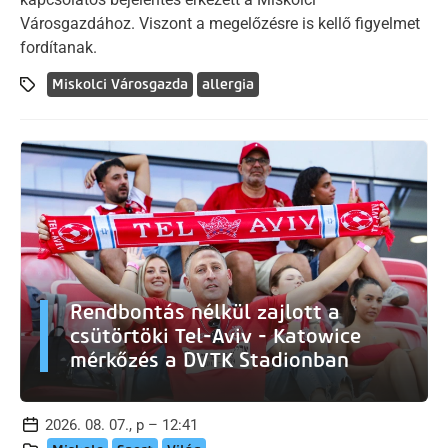
Városgazdához. Viszont a megelőzésre is kellő figyelmet
fordítanak.
Miskolci Városgazda
allergia
Rendbontás nélkül zajlott a
csütörtöki Tel-Aviv - Katowice
mérkőzés a DVTK Stadionban
2026. 08. 07., p – 12:41