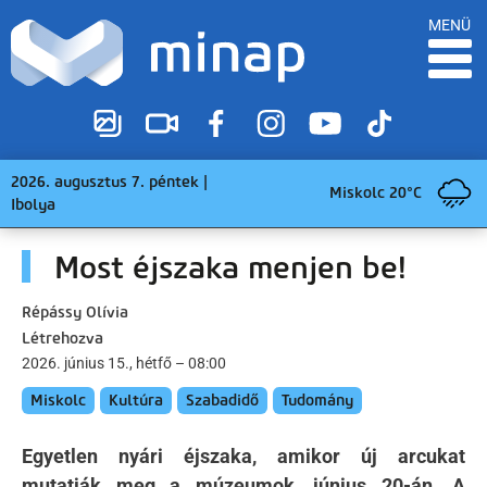
MENÜ
2026. augusztus 7. péntek |
Miskolc 20°C
Ibolya
Most éjszaka menjen be!
Répássy Olívia
Létrehozva
2026. június 15., hétfő – 08:00
Miskolc
Kultúra
Szabadidő
Tudomány
Egyetlen nyári éjszaka, amikor új arcukat
mutatják meg a múzeumok, június 20-án. A