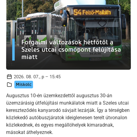
Forgalmi változások hétfőtől a
Szeles utcai csomópont felújítása
miatt
2026. 08. 07., p – 15:45
Miskolc
Augusztus 10-én üzemkezdettől augusztus 30-án
üzemzárásig útfelújítási munkálatok miatt a Szeles utcai
kereszteződés kanyarodó sávjait lezárják. Így a térségben
közlekedő autóbuszjáratok ideiglenesen terelt útvonalon
közlekednek, és egyes megállóhelyek kimaradnak,
másokat áthelyeznek.