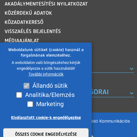
AKADÁLYMENTESÍTÉSI NYILATKOZAT
KÖZÉRDEKŰ ADATOK
KÖZADATKERESŐ
VISSZAÉLÉS BEJELENTÉS
MÉDIAAJÁNLAT
OLDALTÉRKÉP
Weboldalunk sütiket (cookie) használ a
forgalmának elemzéséhez.
A weboldalon való böngészéshez kérjük
ROVATOK
engedélyezze a sütik használatát!
További információk
Állandó sütik
A MISKOLC TV KORÁBBI MŰSORAI
Analitika/Elemzés
Marketing
Kiválasztott cookie-k engedélyezése
Minden jog fenntartva 2026 © MIKOM Miskolci Kommunikációs
Nonprofit Kft.
Withdraw consent
ÖSSZES COOKIE ENGEDÉLYEZÉSE