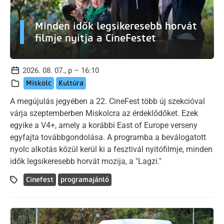
Minden idők legsikeresebb horvát
filmje nyitja a CineFestet
2026. 08. 07., p – 16:10
Miskolc
Kultúra
A megújulás jegyében a 22. CineFest több új szekcióval
várja szeptemberben Miskolcra az érdeklődőket. Ezek
egyike a V4+, amely a korábbi East of Europe verseny
egyfajta továbbgondolása. A programba a beválogatott
nyolc alkotás közül kerül ki a fesztivál nyitófilmje, minden
idők legsikeresebb horvát mozija, a "Lagzi."
Cinefest
programajánló