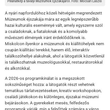
Pillanatkép a tavalyi Múzeumok Éjszakájáról. Fotó: Mocsári László
A nyári napfordulóhoz közeli hétvégén megrendezett
Múzeumok éjszakája mára az egyik legnépszerűbb
hazai kulturális eseménnyé vált, amely egyszerre szól
a családoknak, a fiataloknak és a komolyabb
művészeti élmények iránt érdeklődőknek is.
Miskolcon ilyenkor a múzeumok és kiállítóhelyek nem
csupán kiállítási terekké, hanem élő, interaktív
találkozóhellyé alakulnak, ahol a látogatók közvetlenül
is találkozhatnak muzeológusokkal, restaurátorokkal
és alkotókkal.
A 2026-os programkínálat is a megszokott
sokszínűséget hozza: a látogatók részt vehetnek
tematikus tárlatvezetéseken, kreatív workshopokon,
családi játékokon és különleges, éjszakai múzeumi
bejárásokon. A gyerekeket mesés, felfedezős
programok várják, míg a felnőttek számára a város