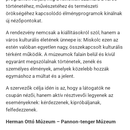
történetéhez, művészetéhez és természeti
örökségéhez kapcsolódó élményprogramok kínálnak
új nézőpontokat.
A rendezvény nemcsak a kiállításokról szól, hanem a
város kulturális életének ünnepe is: Miskolc ezen az
estén valóban egyetlen nagy, összekapcsolt kulturális
térként működik. A múzeumok falain belül és kívül
egyaránt megszólalnak történetek, zenék és
személyes élmények, amelyek közelebb hozzák
egymáshoz a múltat és a jelent.
A szervezők célja idén is az, hogy a látogatók ne
csupán nézői, hanem aktív résztvevői legyenek az
eseményeknek: kérdezzenek, kipróbáljanak,
felfedezzenek.
Herman Ottó Múzeum – Pannon-tenger Múzeum