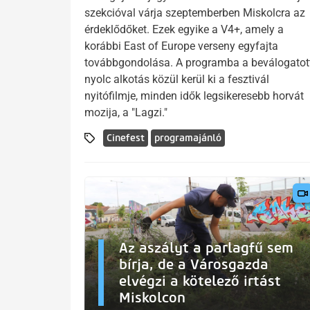
szekcióval várja szeptemberben Miskolcra az
érdeklődőket. Ezek egyike a V4+, amely a
korábbi East of Europe verseny egyfajta
továbbgondolása. A programba a beválogatot
nyolc alkotás közül kerül ki a fesztivál
nyitófilmje, minden idők legsikeresebb horvát
mozija, a "Lagzi."
Cinefest
programajánló
Az aszályt a parlagfű sem
bírja, de a Városgazda
elvégzi a kötelező irtást
Miskolcon