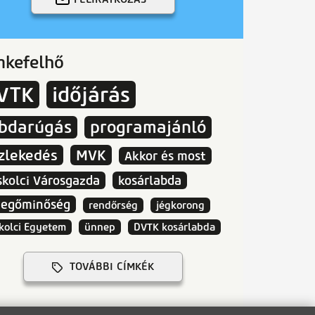
mkefelhő
VTK
időjárás
abdarúgás
programajánló
zlekedés
MVK
Akkor és most
skolci Városgazda
kosárlabda
vegőminőség
rendőrség
jégkorong
kolci Egyetem
ünnep
DVTK kosárlabda
TOVÁBBI CÍMKÉK