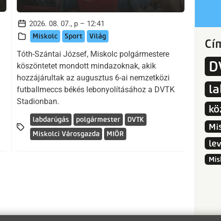
2026. 08. 07., p – 12:41
Miskolc
Sport
Világ
Cí
Tóth-Szántai József, Miskolc polgármestere
D
köszöntetet mondott mindazoknak, akik
hozzájárultak az augusztus 6-ai nemzetközi
l
futballmeccs békés lebonyolításához a DVTK
Stadionban.
kö
labdarúgás
polgármester
DVTK
Mi
Miskolci Városgazda
MIÖR
le
Mis