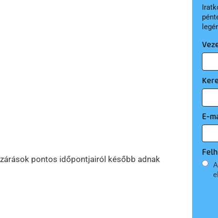
Iratk
pént
legé
Vez
Ker
E-ma
Felh
tlezárások pontos időpontjairól később adnak
A
e