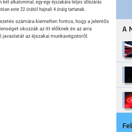
ét alkalommal, egy-egy éjszakára teljes útlezárás
óan este 22 órától hajnali 4 óráig tartanak.
ezetés számára kiemelten fontos, hogy a jelentős
A 
lenséget okozzák az itt élőknek és az arra
ő javaslatát az éjszakai munkavégzésről.
Fe