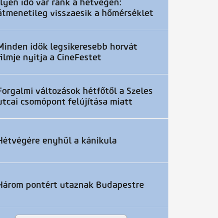
Ilyen idő vár ránk a hétvégén:
átmenetileg visszaesik a hőmérséklet
Minden idők legsikeresebb horvát
filmje nyitja a CineFestet
Forgalmi változások hétfőtől a Szeles
utcai csomópont felújítása miatt
Hétvégére enyhül a kánikula
Három pontért utaznak Budapestre