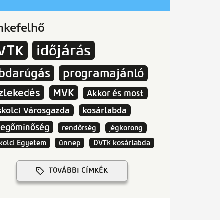
mkefelhő
VTK
időjárás
abdarúgás
programajánló
zlekedés
MVK
Akkor és most
skolci Városgazda
kosárlabda
vegőminőség
rendőrség
jégkorong
kolci Egyetem
ünnep
DVTK kosárlabda
TOVÁBBI CÍMKÉK