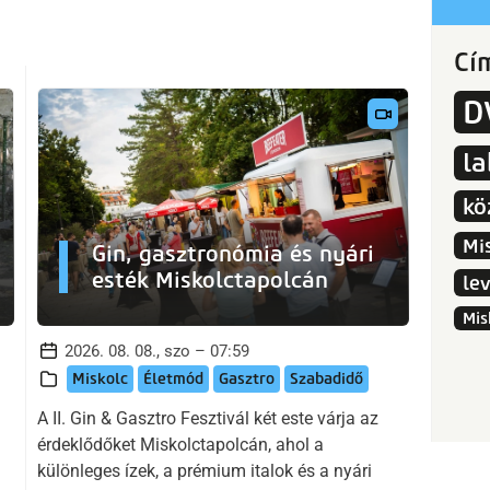
Cí
D
l
kö
Mi
Gin, gasztronómia és nyári
esték Miskolctapolcán
le
Mis
2026. 08. 08., szo – 07:59
Miskolc
Életmód
Gasztro
Szabadidő
A II. Gin & Gasztro Fesztivál két este várja az
érdeklődőket Miskolctapolcán, ahol a
különleges ízek, a prémium italok és a nyári