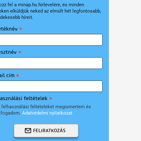
ozz fel a minap.hu hírlevelére, és minden
eken elküldjük neked az elmúlt hét legfontosabb,
rdekesebb híreit.
etéknév
esztnév
il cím
asználási feltételek
 felhasználási feltételeket megismertem és
lfogadom.
Adatvédelmi nyilatkozat
FELIRATKOZÁS