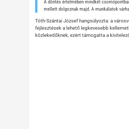
A döntés értelmében mindkét csomópontban k
mellett dolgoznak majd. A munkálatok várhat
Tóth-Szántai József hangsúlyozta: a városv
fejlesztések a lehető legkevesebb kellemet
közlekedőknek, ezért támogatta a kivitelez