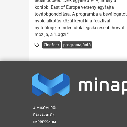
érdeklődőket. Ezek egyike a V4+, amely a
korábbi East of Europe verseny egyfajta
továbbgondolása. A programba a beválogatot
nyolc alkotás közül kerül ki a fesztivál
nyitófilmje, minden idők legsikeresebb horvát
mozija, a "Lagzi."
Cinefest
programajánló
LÁBLÉC
A MIKOM-RÓL
PÁLYÁZATOK
IMPRESSZUM