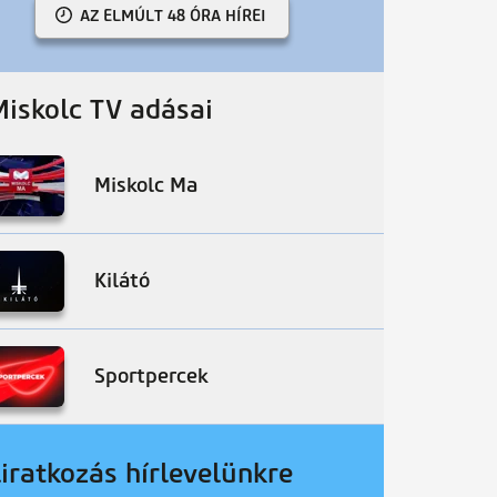
AZ ELMÚLT 48 ÓRA HÍREI
Miskolc TV adásai
Miskolc Ma
Kilátó
Sportpercek
liratkozás hírlevelünkre