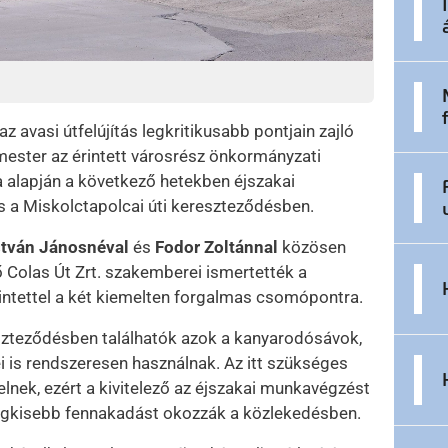
 avasi útfelújítás legkritikusabb pontjain zajló
ester az érintett városrész önkormányzati
a alapján a következő hetekben éjszakai
 és a Miskolctapolcai úti kereszteződésben.
tván Jánosnéval
és
Fodor Zoltánnal
közösen
ző Colas Út Zrt. szakemberei ismertették a
ntettel a két kiemelten forgalmas csomópontra.
reszteződésben találhatók azok a kanyarodósávok,
 is rendszeresen használnak. Az itt szükséges
elnek, ezért a kivitelező az éjszakai munkavégzést
legkisebb fennakadást okozzák a közlekedésben.