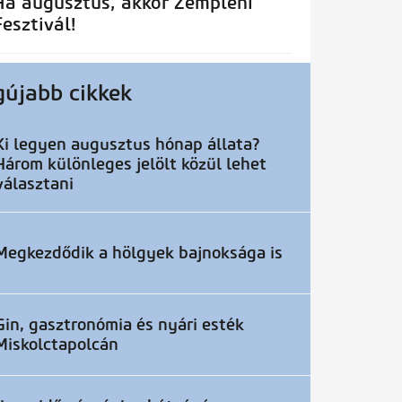
Ha augusztus, akkor Zempléni
Fesztivál!
gújabb cikkek
Ki legyen augusztus hónap állata?
Három különleges jelölt közül lehet
választani
Megkezdődik a hölgyek bajnoksága is
Gin, gasztronómia és nyári esték
Miskolctapolcán