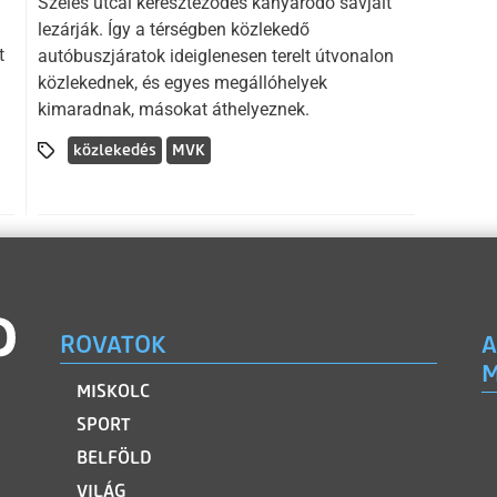
Szeles utcai kereszteződés kanyarodó sávjait
lezárják. Így a térségben közlekedő
t
autóbuszjáratok ideiglenesen terelt útvonalon
közlekednek, és egyes megállóhelyek
kimaradnak, másokat áthelyeznek.
közlekedés
MVK
ROVATOK
A
M
MISKOLC
SPORT
BELFÖLD
VILÁG