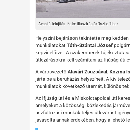
Avasi útfelújítás. Fotó: illusztráció/Osztie Tibor
Helyszíni bejáráson tekintette meg kedden az
munkálatokat
Tóth-Szántai József
polgárm
képviselőivel. A szakemberek tájékoztatás
útlezárásokra kell számítani az Ifjúság úti
A városvezető
Alavári Zsuzsával
,
Kozma Is
járta be a beruházás helyszíneit. A kivitele
munkálatok következő ütemét, különös teki
Az Ifjúság úti és a Miskolctapolcai úti ke
amelyeket a közösségi közlekedés járművei
aszfaltozási munkák teljes útlezárást igény
javasolta annak érdekében, hogy a lehető 