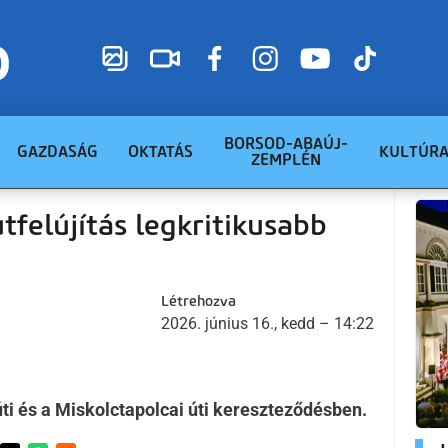
BORSOD-ABAÚJ-
GAZDASÁG
OKTATÁS
KULTÚR
ZEMPLÉN
útfelújítás legkritikusabb
Létrehozva
2026. június 16., kedd – 14:22
úti és a Miskolctapolcai úti kereszteződésben.