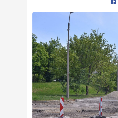
Op
Kép