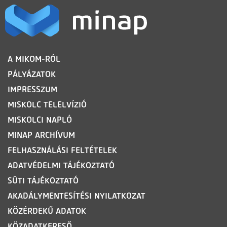
LÁBLÉC
A MIKOM-RÓL
PÁLYÁZATOK
IMPRESSZUM
MISKOLC TELELVÍZIÓ
MISKOLCI NAPLÓ
MINAP ARCHÍVUM
FELHASZNÁLÁSI FELTÉTELEK
ADATVÉDELMI TÁJÉKOZTATÓ
SÜTI TÁJÉKOZTATÓ
AKADÁLYMENTESÍTÉSI NYILATKOZAT
KÖZÉRDEKŰ ADATOK
KÖZADATKERESŐ