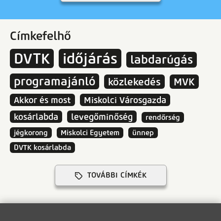
Címkefelhő
DVTK
időjárás
labdarúgás
programajánló
közlekedés
MVK
Akkor és most
Miskolci Városgazda
kosárlabda
levegőminőség
rendőrség
jégkorong
Miskolci Egyetem
ünnep
DVTK kosárlabda
TOVÁBBI CÍMKÉK