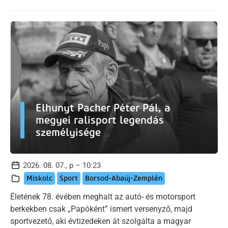
Elhunyt Pacher Péter Pál, a
megyei ralisport legendás
személyisége
2026. 08. 07., p – 10:23
Miskolc
Sport
Borsod-Abaúj-Zemplén
Életének 78. évében meghalt az autó- és motorsport
berkekben csak „Papóként” ismert versenyző, majd
sportvezető, aki évtizedeken át szolgálta a magyar