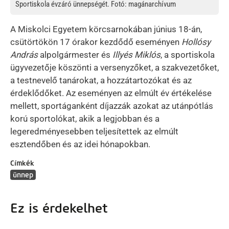
Sportiskola évzáró ünnepségét. Fotó: magánarchívum
A Miskolci Egyetem körcsarnokában június 18-án,
csütörtökön 17 órakor kezdődő eseményen
Hollósy
András
alpolgármester és
Illyés Miklós
, a sportiskola
ügyvezetője köszönti a versenyzőket, a szakvezetőket,
a testnevelő tanárokat, a hozzátartozókat és az
érdeklődőket. Az eseményen az elmúlt év értékelése
mellett, sportáganként díjazzák azokat az utánpótlás
korú sportolókat, akik a legjobban és a
legeredményesebben teljesítettek az elmúlt
esztendőben és az idei hónapokban.
Címkék
ünnep
Ez is érdekelhet