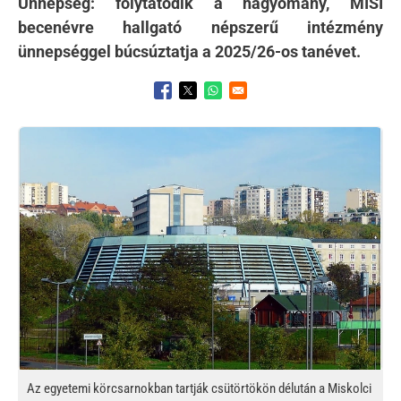
Ünnepség: folytatódik a hagyomány, MISI
becenévre hallgató népszerű intézmény
ünnepséggel búcsúztatja a 2025/26-os tanévet.
Opens in a new window
Opens in a new window
Opens in a new window
Kép
Az egyetemi körcsarnokban tartják csütörtökön délután a Miskolci