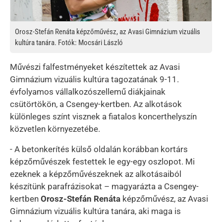
Orosz-Stefán Renáta képzőművész, az Avasi Gimnázium vizuális
kultúra tanára. Fotók: Mocsári László
Művészi falfestményeket készítettek az Avasi
Gimnázium vizuális kultúra tagozatának 9-11.
évfolyamos vállalkozószellemű diákjainak
csütörtökön, a Csengey-kertben. Az alkotások
különleges színt visznek a fiatalos koncerthelyszín
közvetlen környezetébe.
- A betonkerítés külső oldalán korábban kortárs
képzőművészek festettek le egy-egy oszlopot. Mi
ezeknek a képzőművészeknek az alkotásaiból
készítünk parafrázisokat – magyarázta a Csengey-
kertben
Orosz-Stefán Renáta
képzőművész, az Avasi
Gimnázium vizuális kultúra tanára, aki maga is