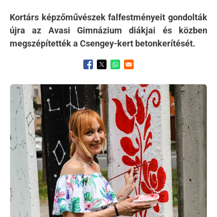
Kortárs képzőművészek falfestményeit gondolták
újra az Avasi Gimnázium diákjai és közben
megszépítették a Csengey-kert betonkerítését.
Opens in a new window
Opens in a new window
Opens in a new window
Kép