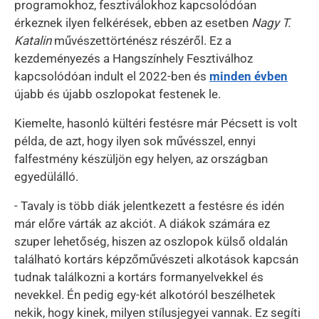
programokhoz, fesztiválokhoz kapcsolódóan
érkeznek ilyen felkérések, ebben az esetben
Nagy T.
Katalin
művészettörténész részéről. Ez a
kezdeményezés a Hangszínhely Fesztiválhoz
kapcsolódóan indult el 2022-ben és
minden évben
újabb és újabb oszlopokat festenek le.
Kiemelte, hasonló kültéri festésre már Pécsett is volt
példa, de azt, hogy ilyen sok művésszel, ennyi
falfestmény készüljön egy helyen, az országban
egyedülálló.
- Tavaly is több diák jelentkezett a festésre és idén
már előre várták az akciót. A diákok számára ez
szuper lehetőség, hiszen az oszlopok külső oldalán
található kortárs képzőművészeti alkotások kapcsán
tudnak találkozni a kortárs formanyelvekkel és
nevekkel. Én pedig egy-két alkotóról beszélhetek
nekik, hogy kinek, milyen stílusjegyei vannak. Ez segíti