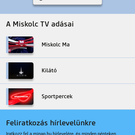
A Miskolc TV adásai
Miskolc Ma
Kilátó
Sportpercek
Feliratkozás hírlevelünkre
Iratkozz fel a minap.hu hírlevelére, és minden pénteken