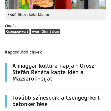
Szabó Tünde alkotás közben
Címkék
Csengey-kert
Avasi Gimnázium
Kapcsolódó cikkek
A magyar kultúra napja - Orosz-
Stefán Renáta kapta idén a
Mazsaroff-díjat
Tovább színesedik a Csengey-kert
betonkerítése