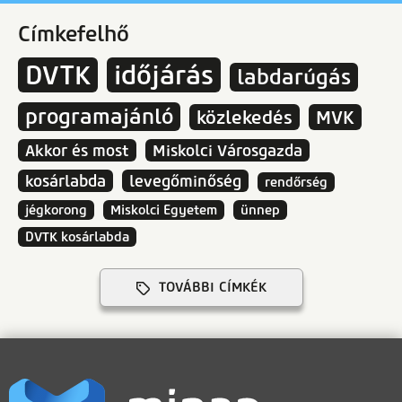
Címkefelhő
DVTK
időjárás
labdarúgás
programajánló
közlekedés
MVK
Akkor és most
Miskolci Városgazda
kosárlabda
levegőminőség
rendőrség
jégkorong
Miskolci Egyetem
ünnep
DVTK kosárlabda
TOVÁBBI CÍMKÉK