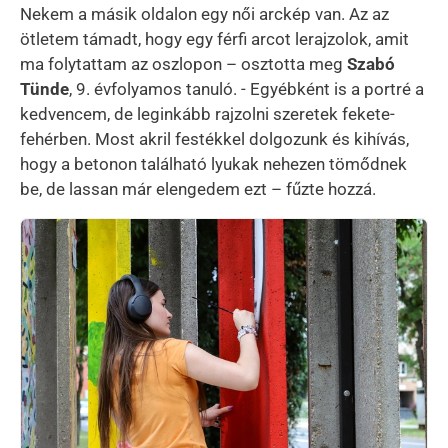
Nekem a másik oldalon egy női arckép van. Az az
ötletem támadt, hogy egy férfi arcot lerajzolok, amit
ma folytattam az oszlopon – osztotta meg
Szabó
Tünde
, 9. évfolyamos tanuló. - Egyébként is a portré a
kedvencem, de leginkább rajzolni szeretek fekete-
fehérben. Most akril festékkel dolgozunk és kihívás,
hogy a betonon található lyukak nehezen tömődnek
be, de lassan már elengedem ezt – fűzte hozzá.
Kép