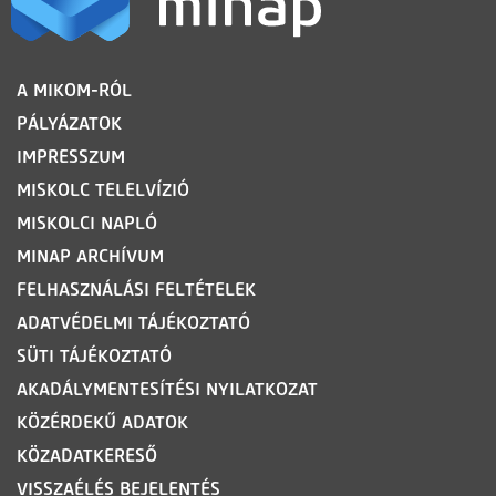
LÁBLÉC
A MIKOM-RÓL
PÁLYÁZATOK
IMPRESSZUM
MISKOLC TELELVÍZIÓ
MISKOLCI NAPLÓ
MINAP ARCHÍVUM
FELHASZNÁLÁSI FELTÉTELEK
ADATVÉDELMI TÁJÉKOZTATÓ
SÜTI TÁJÉKOZTATÓ
AKADÁLYMENTESÍTÉSI NYILATKOZAT
KÖZÉRDEKŰ ADATOK
KÖZADATKERESŐ
VISSZAÉLÉS BEJELENTÉS