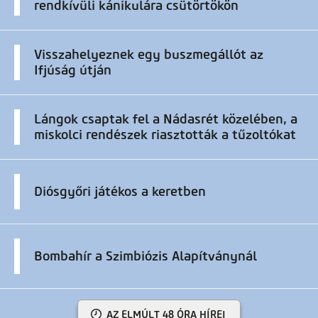
rendkívüli kánikulára csütörtökön
Visszahelyeznek egy buszmegállót az
Ifjúság útján
Lángok csaptak fel a Nádasrét közelében, a
miskolci rendészek riasztották a tűzoltókat
Diósgyőri játékos a keretben
Bombahír a Szimbiózis Alapítványnál
AZ ELMÚLT 48 ÓRA HÍREI