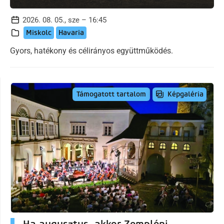
2026. 08. 05., sze – 16:45
Miskolc
Havaria
Gyors, hatékony és célirányos együttműködés.
Képgaléria
Támogatott tartalom
Ha augusztus, akkor Zempléni