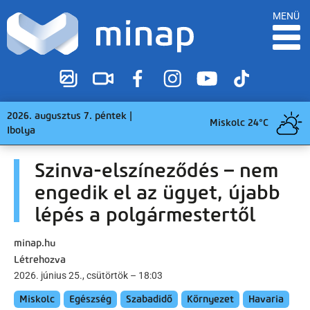
MENÜ
2026. augusztus 7. péntek |
Miskolc 24°C
Ibolya
Szinva-elszíneződés – nem
engedik el az ügyet, újabb
lépés a polgármestertől
minap.hu
Létrehozva
2026. június 25., csütörtök – 18:03
Miskolc
Egészség
Szabadidő
Környezet
Havaria