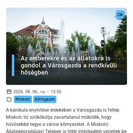
Az emberekre és az állatokra is
gondol a Városgazda a rendkívüli
hőségben
2026. 08. 06., cs – 13:50
Miskolc
Környezet
A kánikula enyhítése érdekében a Városgazda is fellép.
Miskolc tíz szökőkútja zavartalanul működik, hogy
hűvösebbé tegye a városi környezetet. A Miskolci
Állategészségügyi Telepen is több intézkedést vezettek be