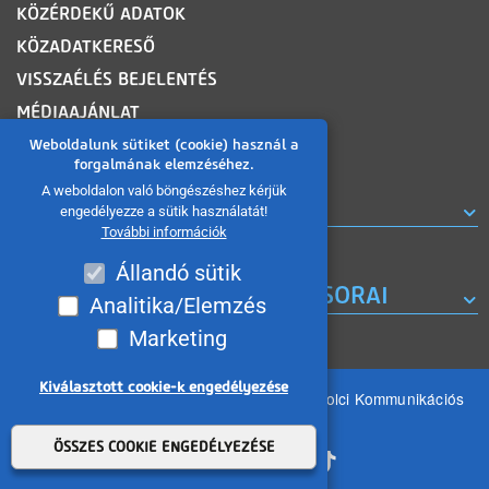
KÖZÉRDEKŰ ADATOK
KÖZADATKERESŐ
VISSZAÉLÉS BEJELENTÉS
MÉDIAAJÁNLAT
OLDALTÉRKÉP
Weboldalunk sütiket (cookie) használ a
forgalmának elemzéséhez.
A weboldalon való böngészéshez kérjük
ROVATOK
engedélyezze a sütik használatát!
További információk
Állandó sütik
A MISKOLC TV KORÁBBI MŰSORAI
Analitika/Elemzés
Marketing
Kiválasztott cookie-k engedélyezése
Minden jog fenntartva 2026 © MIKOM Miskolci Kommunikációs
Nonprofit Kft.
Withdraw consent
ÖSSZES COOKIE ENGEDÉLYEZÉSE