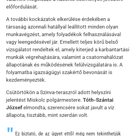
előfordulását.
A további kockázatok elkerülése érdekében a
társaság azonnali hatállyal leállított minden olyan
munkavégzést, amely folyadékok felhasználásával
vagy leengedésével jár. Emellett teljes körű belső
vizsgálatot rendeltek el, amely kiterjed a karbantartási
munkák végrehajtására, valamint a csatornahálózat
állapotának és működésének felülvizsgálatára is. A
folyamatba igazságügyi szakértő bevonását is
kezdeményezték.
Csütörtökön a Szinva-teraszról adott helyszíni
jelentést Miskolc polgármestere.
Tóth-Szántai
József
elmondta, szerencsére sokat javult a víz
állapota, tisztább, mint szerdán volt.
Ez biztató, de az ügyet ettől még nem tekinthetjük