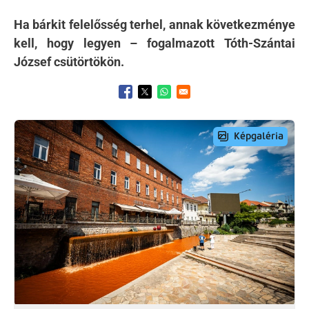
Ha bárkit felelősség terhel, annak következménye
kell, hogy legyen – fogalmazott Tóth-Szántai
József csütörtökön.
Opens in a new window
Opens in a new window
Opens in a new window
Preview Image