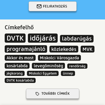
FELIRATKOZÁS
Címkefelhő
DVTK
időjárás
labdarúgás
programajánló
közlekedés
MVK
Akkor és most
Miskolci Városgazda
kosárlabda
levegőminőség
rendőrség
jégkorong
Miskolci Egyetem
ünnep
DVTK kosárlabda
TOVÁBBI CÍMKÉK