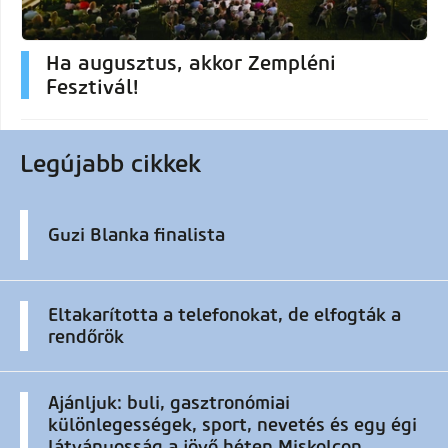
Ha augusztus, akkor Zempléni
Fesztivál!
Legújabb cikkek
Guzi Blanka finalista
Eltakarította a telefonokat, de elfogták a
rendőrök
Ajánljuk: buli, gasztronómiai
különlegességek, sport, nevetés és egy égi
látványosság a jövő héten Miskolcon