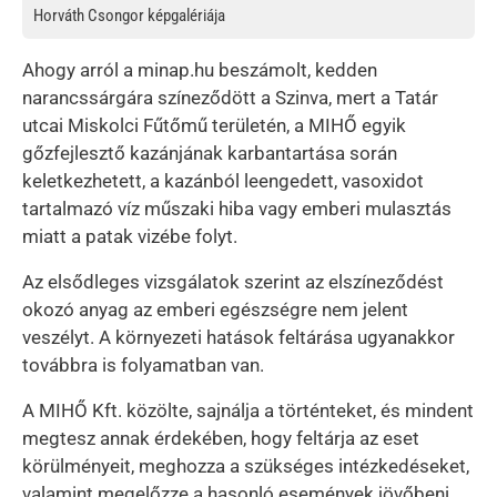
Horváth Csongor képgalériája
Ahogy arról a minap.hu beszámolt, kedden
narancssárgára színeződött a Szinva, mert a Tatár
utcai Miskolci Fűtőmű területén, a MIHŐ egyik
gőzfejlesztő kazánjának karbantartása során
keletkezhetett, a kazánból leengedett, vasoxidot
tartalmazó víz műszaki hiba vagy emberi mulasztás
miatt a patak vizébe folyt.
Az elsődleges vizsgálatok szerint az elszíneződést
okozó anyag az emberi egészségre nem jelent
veszélyt. A környezeti hatások feltárása ugyanakkor
továbbra is folyamatban van.
A MIHŐ Kft. közölte, sajnálja a történteket, és mindent
megtesz annak érdekében, hogy feltárja az eset
körülményeit, meghozza a szükséges intézkedéseket,
valamint megelőzze a hasonló események jövőbeni