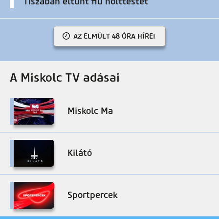
Tiszában eltűnt fiú holttestét
AZ ELMÚLT 48 ÓRA HÍREI
A Miskolc TV adásai
Miskolc Ma
Kilátó
Sportpercek