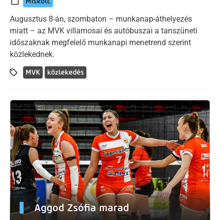
Miskolc
Augusztus 8-án, szombaton – munkanap-áthelyezés
miatt – az MVK villamosai és autóbuszai a tanszüneti
időszaknak megfelelő munkanapi menetrend szerint
közlekednek.
MVK
közlekedés
Aggod Zsófia marad