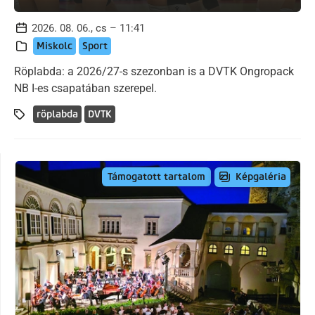
2026. 08. 06., cs – 11:41
Miskolc
Sport
Röplabda: a 2026/27-s szezonban is a DVTK Ongropack
NB I-es csapatában szerepel.
röplabda
DVTK
Képgaléria
Támogatott tartalom