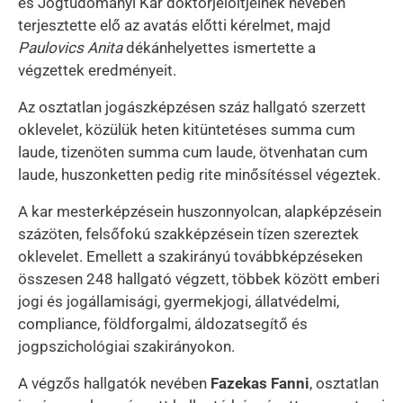
és Jogtudományi Kar doktorjelöltjeinek nevében
terjesztette elő az avatás előtti kérelmet, majd
Paulovics Anita
dékánhelyettes ismertette a
végzettek eredményeit.
Az osztatlan jogászképzésen száz hallgató szerzett
oklevelet, közülük heten kitüntetéses summa cum
laude, tizenöten summa cum laude, ötvenhatan cum
laude, huszonketten pedig rite minősítéssel végeztek.
A kar mesterképzésein huszonnyolcan, alapképzésein
százöten, felsőfokú szakképzésein tízen szereztek
oklevelet. Emellett a szakirányú továbbképzéseken
összesen 248 hallgató végzett, többek között emberi
jogi és jogállamisági, gyermekjogi, állatvédelmi,
compliance, földforgalmi, áldozatsegítő és
jogpszichológiai szakirányokon.
A végzős hallgatók nevében
Fazekas Fanni
, osztatlan