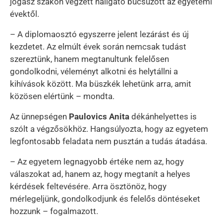
jogász szakon végzett hallgató búcsúzott az egyetemi
évektől.
– A diplomaosztó egyszerre jelent lezárást és új
kezdetet. Az elmúlt évek során nemcsak tudást
szereztünk, hanem megtanultunk felelősen
gondolkodni, véleményt alkotni és helytállni a
kihívások között. Ma büszkék lehetünk arra, amit
közösen elértünk – mondta.
Az ünnepségen
Paulovics Anita
dékánhelyettes is
szólt a végzősökhöz. Hangsúlyozta, hogy az egyetem
legfontosabb feladata nem pusztán a tudás átadása.
– Az egyetem legnagyobb értéke nem az, hogy
válaszokat ad, hanem az, hogy megtanít a helyes
kérdések feltevésére. Arra ösztönöz, hogy
mérlegeljünk, gondolkodjunk és felelős döntéseket
hozzunk – fogalmazott.