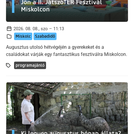
Jön a II. JátszóTÉR Fesztivál
Miskolcon
2026. 08. 08., szo – 11:13
Miskolc
Szabadidő
Augusztus utolsó hétvégéjén a gyerekeket és a
családokat várják egy fantasztikus fesztiválra Miskolcon.
programajánló
Ki legyen augusztus hónap állata?