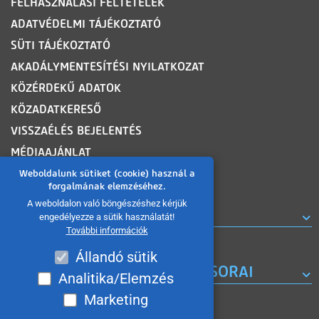
FELHASZNÁLÁSI FELTÉTELEK
ADATVÉDELMI TÁJÉKOZTATÓ
SÜTI TÁJÉKOZTATÓ
AKADÁLYMENTESÍTÉSI NYILATKOZAT
KÖZÉRDEKŰ ADATOK
KÖZADATKERESŐ
VISSZAÉLÉS BEJELENTÉS
MÉDIAAJÁNLAT
OLDALTÉRKÉP
Weboldalunk sütiket (cookie) használ a
forgalmának elemzéséhez.
A weboldalon való böngészéshez kérjük
ROVATOK
engedélyezze a sütik használatát!
További információk
Állandó sütik
A MISKOLC TV KORÁBBI MŰSORAI
Analitika/Elemzés
Marketing