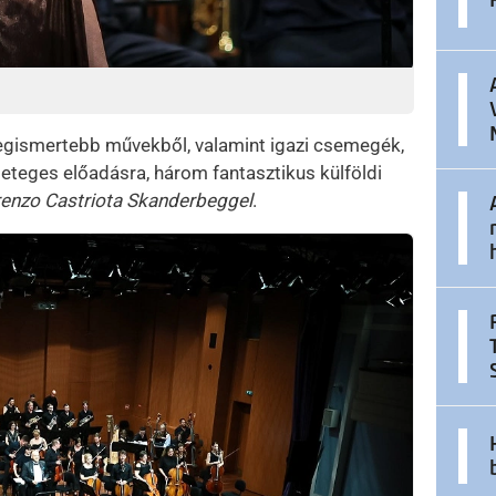
egismertebb művekből, valamint igazi csemegék,
geteges előadásra, három fantasztikus külföldi
enzo Castriota Skanderbeggel
.