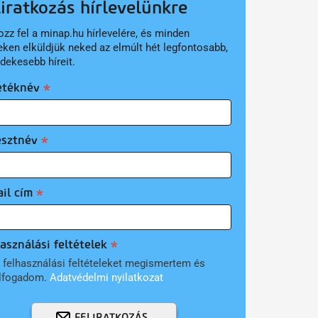
liratkozás hírlevelünkre
ozz fel a minap.hu hírlevelére, és minden
eken elküldjük neked az elmúlt hét legfontosabb,
rdekesebb híreit.
etéknév
esztnév
il cím
asználási feltételek
 felhasználási feltételeket megismertem és
lfogadom.
Adatvédelmi nyilatkozat
FELIRATKOZÁS