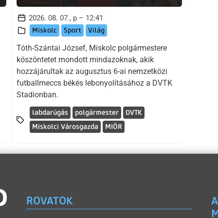
2026. 08. 07., p – 12:41
Miskolc
Sport
Világ
Tóth-Szántai József, Miskolc polgármestere
köszöntetet mondott mindazoknak, akik
hozzájárultak az augusztus 6-ai nemzetközi
futballmeccs békés lebonyolításához a DVTK
Stadionban.
labdarúgás
polgármester
DVTK
Miskolci Városgazda
MIÖR
ROVATOK
A
M