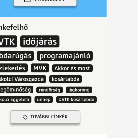
mkefelhő
VTK
időjárás
abdarúgás
programajánló
zlekedés
MVK
Akkor és most
skolci Városgazda
kosárlabda
vegőminőség
rendőrség
jégkorong
kolci Egyetem
ünnep
DVTK kosárlabda
TOVÁBBI CÍMKÉK