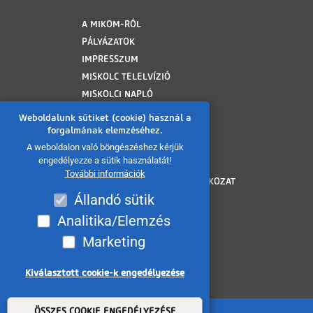
LÁBLÉC
A MIKOM-RÓL
PÁLYÁZATOK
IMPRESSZUM
MISKOLC TELELVÍZIÓ
MISKOLCI NAPLÓ
MINAP ARCHÍVUM
Weboldalunk sütiket (cookie) használ a
FELHASZNÁLÁSI FELTÉTELEK
forgalmának elemzéséhez.
ADATVÉDELMI TÁJÉKOZTATÓ
A weboldalon való böngészéshez kérjük
engedélyezze a sütik használatát!
SÜTI TÁJÉKOZTATÓ
További információk
AKADÁLYMENTESÍTÉSI NYILATKOZAT
Állandó sütik
KÖZÉRDEKŰ ADATOK
KÖZADATKERESŐ
Analitika/Elemzés
VISSZAÉLÉS BEJELENTÉS
Marketing
MÉDIAAJÁNLAT
OLDALTÉRKÉP
Kiválasztott cookie-k engedélyezése
Withdraw consent
ÖSSZES COOKIE ENGEDÉLYEZÉSE