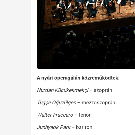
A nyári operagálán közreműködtek:
Nurdan Küçükekmekçi
– szoprán
Tuğçe Oğuzülgen
– mezzoszoprán
Walter Fraccaro
– tenor
Junhyeok Park
– bariton