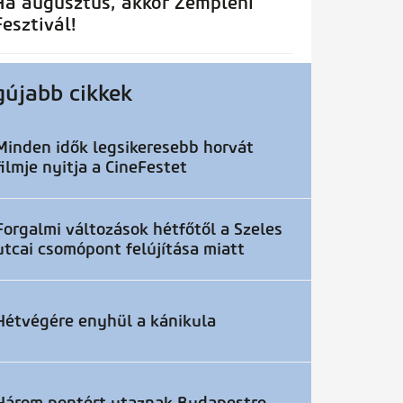
Ha augusztus, akkor Zempléni
Fesztivál!
gújabb cikkek
Minden idők legsikeresebb horvát
filmje nyitja a CineFestet
Forgalmi változások hétfőtől a Szeles
utcai csomópont felújítása miatt
Hétvégére enyhül a kánikula