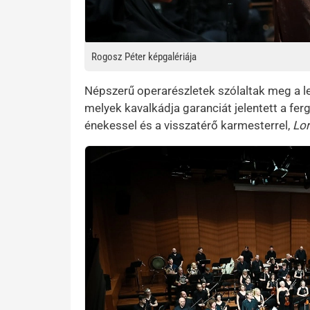
Rogosz Péter képgalériája
Népszerű operarészletek szólaltak meg a l
melyek kavalkádja garanciát jelentett a fer
énekessel és a visszatérő karmesterrel,
Lor
Kép