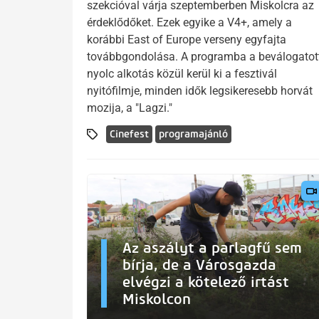
szekcióval várja szeptemberben Miskolcra az
érdeklődőket. Ezek egyike a V4+, amely a
korábbi East of Europe verseny egyfajta
továbbgondolása. A programba a beválogatot
nyolc alkotás közül kerül ki a fesztivál
nyitófilmje, minden idők legsikeresebb horvát
mozija, a "Lagzi."
Cinefest
programajánló
Az aszályt a parlagfű sem
bírja, de a Városgazda
elvégzi a kötelező irtást
Miskolcon