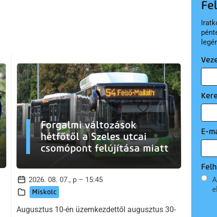
Fe
Iratk
pént
legé
Vez
Ker
Forgalmi változások
E-ma
hétfőtől a Szeles utcai
csomópont felújítása miatt
Felh
2026. 08. 07., p – 15:45
A
e
Miskolc
Augusztus 10-én üzemkezdettől augusztus 30-