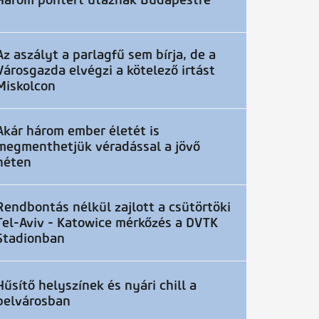
Három pontért utaznak Budapestre
Az aszályt a parlagfű sem bírja, de a
Városgazda elvégzi a kötelező irtást
Miskolcon
Akár három ember életét is
megmenthetjük véradással a jövő
héten
Rendbontás nélkül zajlott a csütörtöki
Tel-Aviv - Katowice mérkőzés a DVTK
Stadionban
Hűsítő helyszínek és nyári chill a
belvárosban