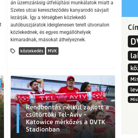
án üzemzárásig útfelújítási munkálatok miatt a
Szeles utcai kereszteződés kanyarodó sávjait
lezárják. Így a térségben közlekedő
t
autóbuszjáratok ideiglenesen terelt útvonalon
Cí
közlekednek, és egyes megállóhelyek
D
kimaradnak, másokat áthelyeznek.
közlekedés
MVK
l
kö
Mi
le
Mis
Rendbontás nélkül zajlott a
csütörtöki Tel-Aviv -
Katowice mérkőzés a DVTK
Stadionban