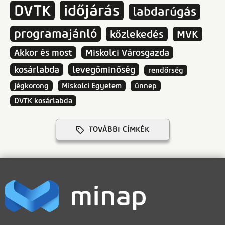
DVTK
időjárás
labdarúgás
programajánló
közlekedés
MVK
Akkor és most
Miskolci Városgazda
kosárlabda
levegőminőség
rendőrség
jégkorong
Miskolci Egyetem
ünnep
DVTK kosárlabda
TOVÁBBI CÍMKÉK