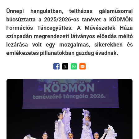
Ünnepi hangulatban, teltházas gálaműsorral
búcsúztatta a 2025/2026-os tanévet a KÖDMÖN
Formációs Táncegyüttes. A Művészetek Háza
színpadán megrendezett látványos előadás méltó
lezárása volt egy mozgalmas, sikerekben és
emlékezetes pillanatokban gazdag évadnak.
Opens in a new window
Opens in a new window
Opens in a new window
Kép