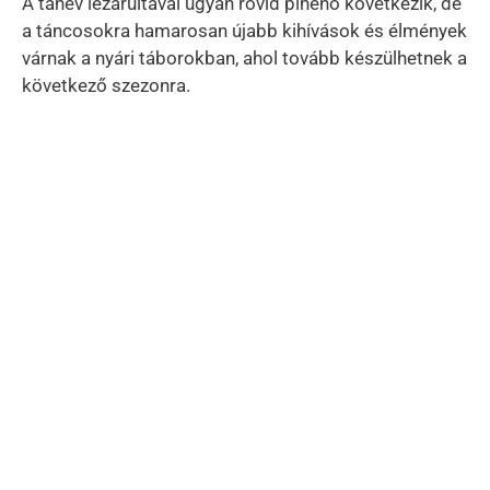
A tanév lezárultával ugyan rövid pihenő következik, de
a táncosokra hamarosan újabb kihívások és élmények
várnak a nyári táborokban, ahol tovább készülhetnek a
következő szezonra.