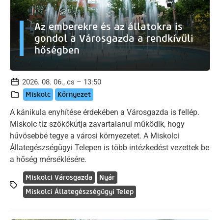
Az emberekre és az állatokra is
gondol a Városgazda a rendkívüli
hőségben
2026. 08. 06., cs – 13:50
Miskolc
Környezet
A kánikula enyhítése érdekében a Városgazda is fellép.
Miskolc tíz szökőkútja zavartalanul működik, hogy
hűvösebbé tegye a városi környezetet. A Miskolci
Állategészségügyi Telepen is több intézkedést vezettek be
a hőség mérséklésére.
Miskolci Városgazda
Nyár
Miskolci Állategészségügyi Telep