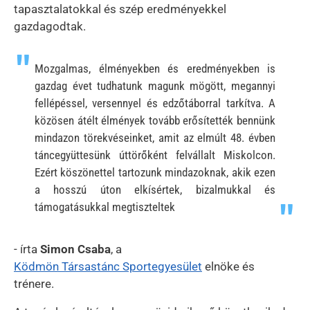
tapasztalatokkal és szép eredményekkel
gazdagodtak.
Mozgalmas, élményekben és eredményekben is
gazdag évet tudhatunk magunk mögött, megannyi
fellépéssel, versennyel és edzőtáborral tarkítva. A
közösen átélt élmények tovább erősítették bennünk
mindazon törekvéseinket, amit az elmúlt 48. évben
táncegyüttesünk úttörőként felvállalt Miskolcon.
Ezért köszönettel tartozunk mindazoknak, akik ezen
a hosszú úton elkísértek, bizalmukkal és
támogatásukkal megtiszteltek
- írta
Simon Csaba
, a
Ködmön Társastánc Sportegyesület
elnöke és
trénere.