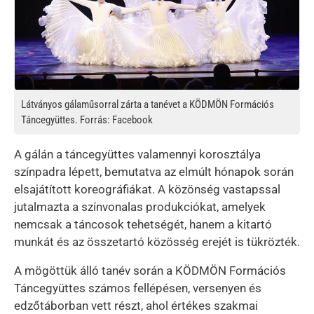
Látványos gálaműsorral zárta a tanévet a KÖDMÖN Formációs
Táncegyüttes. Forrás: Facebook
A gálán a táncegyüttes valamennyi korosztálya
színpadra lépett, bemutatva az elmúlt hónapok során
elsajátított koreográfiákat. A közönség vastapssal
jutalmazta a színvonalas produkciókat, amelyek
nemcsak a táncosok tehetségét, hanem a kitartó
munkát és az összetartó közösség erejét is tükrözték.
A mögöttük álló tanév során a KÖDMÖN Formációs
Táncegyüttes számos fellépésen, versenyen és
edzőtáborban vett részt, ahol értékes szakmai