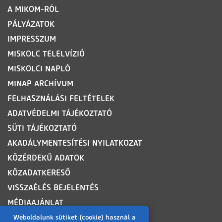
LÁBLÉC
A MIKOM-RÓL
PÁLYÁZATOK
IMPRESSZUM
MISKOLC TELELVÍZIÓ
MISKOLCI NAPLÓ
MINAP ARCHÍVUM
FELHASZNÁLÁSI FELTÉTELEK
ADATVÉDELMI TÁJÉKOZTATÓ
SÜTI TÁJÉKOZTATÓ
AKADÁLYMENTESÍTÉSI NYILATKOZAT
KÖZÉRDEKŰ ADATOK
KÖZADATKERESŐ
VISSZAÉLÉS BEJELENTÉS
MÉDIAAJÁNLAT
OLDALTÉRKÉP
Weboldalunk sütiket (cookie) használ a