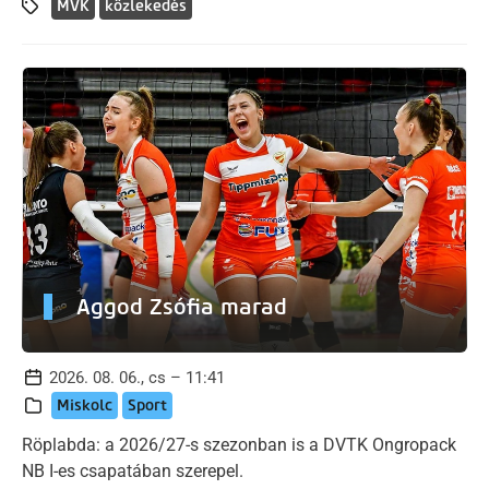
MVK
közlekedés
Aggod Zsófia marad
2026. 08. 06., cs – 11:41
Miskolc
Sport
Röplabda: a 2026/27-s szezonban is a DVTK Ongropack
NB I-es csapatában szerepel.