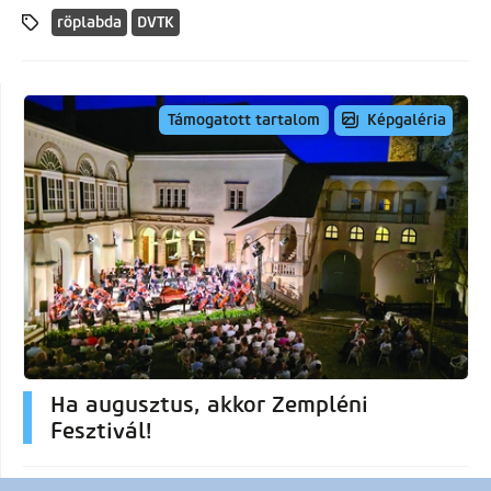
röplabda
DVTK
Képgaléria
Támogatott tartalom
Ha augusztus, akkor Zempléni
Fesztivál!