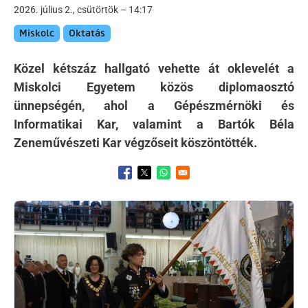
2026. július 2., csütörtök – 14:17
Miskolc
Oktatás
Közel kétszáz hallgató vehette át oklevelét a
Miskolci Egyetem közös diplomaosztó
ünnepségén, ahol a Gépészmérnöki és
Informatikai Kar, valamint a Bartók Béla
Zeneművészeti Kar végzőseit köszöntötték.
Opens in a new window
Opens in a new window
Opens in a new window
Kép