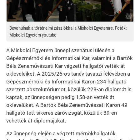
Bevonulnak a történelmi zászlókkal a Miskolci Egyetemre. Fotók:
Miskolci Egyetem youtube
A Miskolci Egyetem ünnepi szenátusi ülésén a
Gépészmérnöki és Informatikai Kar, valamint a Bartók
Béla Zeneművészeti Kar végzett hallgatói vették át
okleveleiket. A 2025/26-os tanév tavaszi félévében a
Gépészmérnöki és Informatikai Karon 234 hallgató
szerzett abszolutóriumot, közülük 228-an diplomát is
kaptak, az ünnepségen pedig 158-an vették át
oklevelüket. A Bartók Béla Zeneművészeti Karon 49
hallgató tett sikeres záróvizsgát, közülük 39-en
vehették át diplomájukat.
Az ünnepség elején a végzett mérnökhallgatók