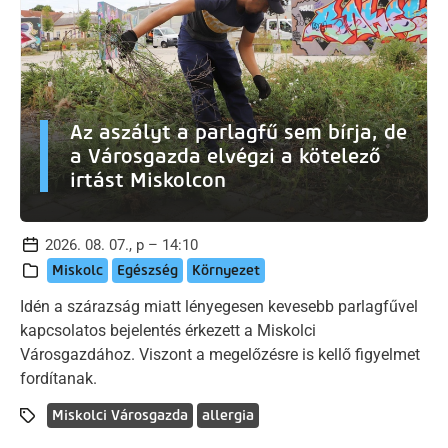
Az aszályt a parlagfű sem bírja, de
a Városgazda elvégzi a kötelező
irtást Miskolcon
2026. 08. 07., p – 14:10
Miskolc
Egészség
Környezet
Idén a szárazság miatt lényegesen kevesebb parlagfűvel
kapcsolatos bejelentés érkezett a Miskolci
Városgazdához. Viszont a megelőzésre is kellő figyelmet
fordítanak.
Miskolci Városgazda
allergia