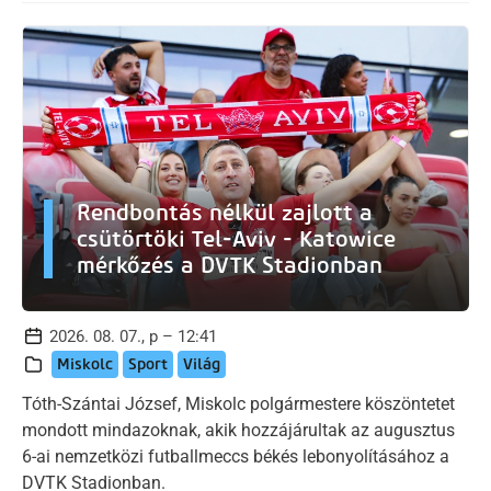
Rendbontás nélkül zajlott a
csütörtöki Tel-Aviv - Katowice
mérkőzés a DVTK Stadionban
2026. 08. 07., p – 12:41
Miskolc
Sport
Világ
Tóth-Szántai József, Miskolc polgármestere köszöntetet
mondott mindazoknak, akik hozzájárultak az augusztus
6-ai nemzetközi futballmeccs békés lebonyolításához a
DVTK Stadionban.