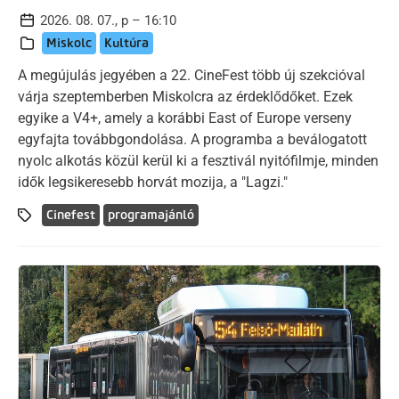
2026. 08. 07., p – 16:10
Miskolc
Kultúra
A megújulás jegyében a 22. CineFest több új szekcióval
várja szeptemberben Miskolcra az érdeklődőket. Ezek
egyike a V4+, amely a korábbi East of Europe verseny
egyfajta továbbgondolása. A programba a beválogatott
nyolc alkotás közül kerül ki a fesztivál nyitófilmje, minden
idők legsikeresebb horvát mozija, a "Lagzi."
Cinefest
programajánló