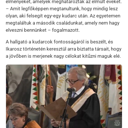
élményeket, amelyek meghatározták az elmúlt éveket.
– Amit legfőképpen megtanultunk, hogy mindig lesz
olyan, aki felsegít egy-egy kudarc után. Az egyetemen
megtaláltuk a második családunkat, amely nem hagy
elveszni bennünket – fogalmazott.
A hallgató a kudarcok fontosságáról is beszélt, és
Ikarosz történetén keresztül arra biztatta társait, hogy
a jövőben is merjenek nagy célokat kitűzni maguk elé.
Kép