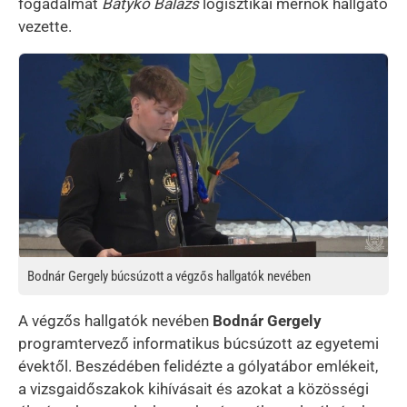
fogadalmát
Batykó Balázs
logisztikai mérnök hallgató
vezette.
Kép
Bodnár Gergely búcsúzott a végzős hallgatók nevében
A végzős hallgatók nevében
Bodnár Gergely
programtervező informatikus búcsúzott az egyetemi
évektől. Beszédében felidézte a gólyatábor emlékeit,
a vizsgaidőszakok kihívásait és azokat a közösségi