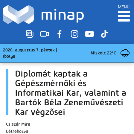
MENÜ
2026. augusztus 7. péntek |
Miskolc 22°C
Ibolya
Diplomát kaptak a
Gépészmérnöki és
Informatikai Kar, valamint a
Bartók Béla Zeneművészeti
Kar végzősei
Csiszár Míra
Létrehozva