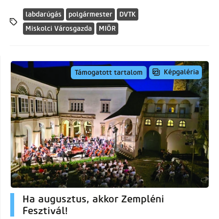
labdarúgás
polgármester
DVTK
Miskolci Városgazda
MIÖR
Képgaléria
Támogatott tartalom
Ha augusztus, akkor Zempléni
Fesztivál!