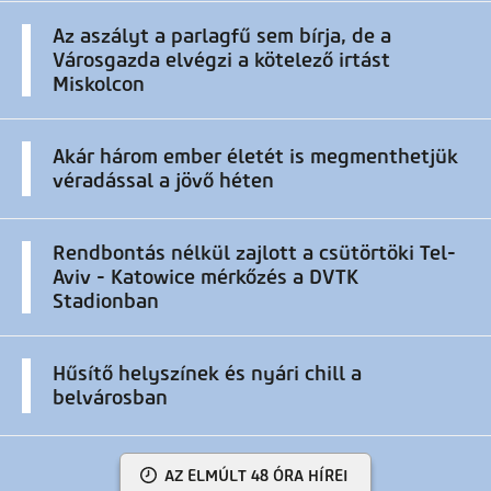
Az aszályt a parlagfű sem bírja, de a
Városgazda elvégzi a kötelező irtást
Miskolcon
Akár három ember életét is megmenthetjük
véradással a jövő héten
Rendbontás nélkül zajlott a csütörtöki Tel-
Aviv - Katowice mérkőzés a DVTK
Stadionban
Hűsítő helyszínek és nyári chill a
belvárosban
AZ ELMÚLT 48 ÓRA HÍREI