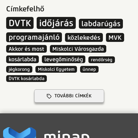
Címkefelhő
DVTK
időjárás
labdarúgás
programajánló
közlekedés
MVK
Akkor és most
Miskolci Városgazda
kosárlabda
levegőminőség
rendőrség
jégkorong
Miskolci Egyetem
ünnep
DVTK kosárlabda
TOVÁBBI CÍMKÉK