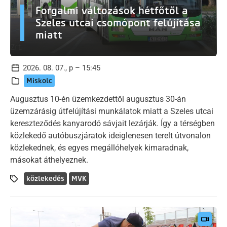
Forgalmi változások hétfőtől a
Szeles utcai csomópont felújítása
miatt
2026. 08. 07., p – 15:45
Miskolc
Augusztus 10-én üzemkezdettől augusztus 30-án
üzemzárásig útfelújítási munkálatok miatt a Szeles utcai
kereszteződés kanyarodó sávjait lezárják. Így a térségben
közlekedő autóbuszjáratok ideiglenesen terelt útvonalon
közlekednek, és egyes megállóhelyek kimaradnak,
másokat áthelyeznek.
közlekedés
MVK