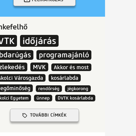
mkefelhő
VTK
időjárás
abdarúgás
programajánló
zlekedés
MVK
Akkor és most
skolci Városgazda
kosárlabda
vegőminőség
rendőrség
jégkorong
kolci Egyetem
ünnep
DVTK kosárlabda
TOVÁBBI CÍMKÉK