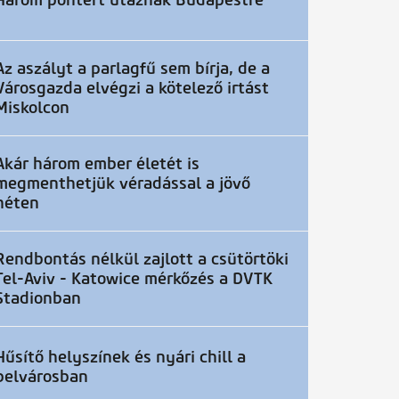
Három pontért utaznak Budapestre
Az aszályt a parlagfű sem bírja, de a
Városgazda elvégzi a kötelező irtást
Miskolcon
Akár három ember életét is
megmenthetjük véradással a jövő
héten
Rendbontás nélkül zajlott a csütörtöki
Tel-Aviv - Katowice mérkőzés a DVTK
Stadionban
Hűsítő helyszínek és nyári chill a
belvárosban