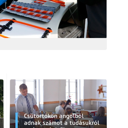
Csütörtökön angolból
adnak számot a tudásukról