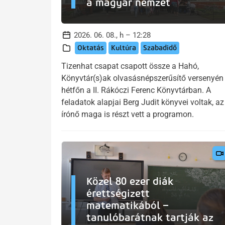
a magyar nemzet
2026. 06. 08., h – 12:28
Oktatás
Kultúra
Szabadidő
Tizenhat csapat csapott össze a Hahó,
Könyvtár(s)ak olvasásnépszerűsítő versenyén
hétfőn a II. Rákóczi Ferenc Könyvtárban. A
feladatok alapjai Berg Judit könyvei voltak, az
írónő maga is részt vett a programon.
Közel 80 ezer diák
érettségizett
matematikából –
tanulóbarátnak tartják az