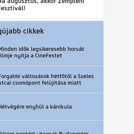
Ha augusztus, akkor Zempléni
Fesztivál!
gújabb cikkek
Minden idők legsikeresebb horvát
filmje nyitja a CineFestet
Forgalmi változások hétfőtől a Szeles
utcai csomópont felújítása miatt
Hétvégére enyhül a kánikula