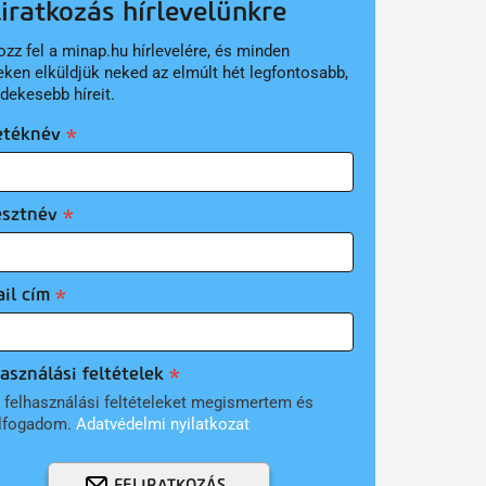
liratkozás hírlevelünkre
ozz fel a minap.hu hírlevelére, és minden
eken elküldjük neked az elmúlt hét legfontosabb,
rdekesebb híreit.
etéknév
esztnév
il cím
asználási feltételek
 felhasználási feltételeket megismertem és
lfogadom.
Adatvédelmi nyilatkozat
FELIRATKOZÁS