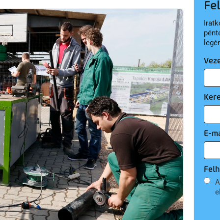
Fe
Iratk
pént
legé
Vez
Ker
E-ma
Felh
A
e