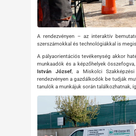
A rendezvényen – az interaktív bemutat
szerszámokkal és technológiákkal is megism
A pályaorientációs tevékenység akkor hat
munkaadók és a képzőhelyek összefogva, e
István József
, a Miskolci Szakképzés
rendezvényen a gazdálkodók be tudják mut
tanulók a munkájuk során találkozhatnak, íg
Kép