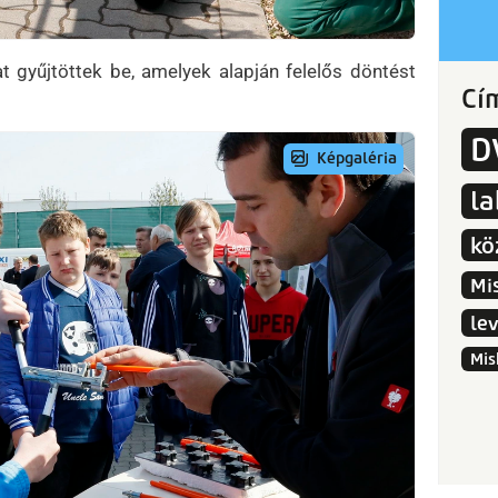
t gyűjtöttek be, amelyek alapján felelős döntést
Cí
D
l
kö
Mi
le
Mis