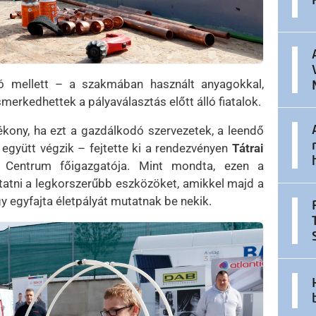
ó mellett – a szakmában használt anyagokkal,
erkedhettek a pályaválasztás előtt álló fiatalok.
ékony, ha ezt a gazdálkodó szervezetek, a leendő
gyütt végzik – fejtette ki a rendezvényen
Tátrai
i Centrum főigazgatója. Mint mondta, ezen a
atni a legkorszerűbb eszközöket, amikkel majd a
y egyfajta életpályát mutatnak be nekik.