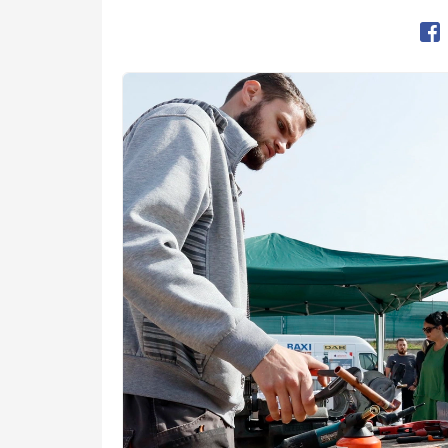
Op
Kép