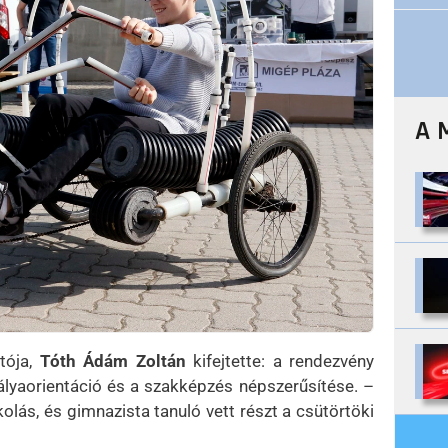
A 
tója,
Tóth Ádám Zoltán
kifejtette: a rendezvény
ályaorientáció és a szakképzés népszerűsítése. –
olás, és gimnazista tanuló vett részt a csütörtöki