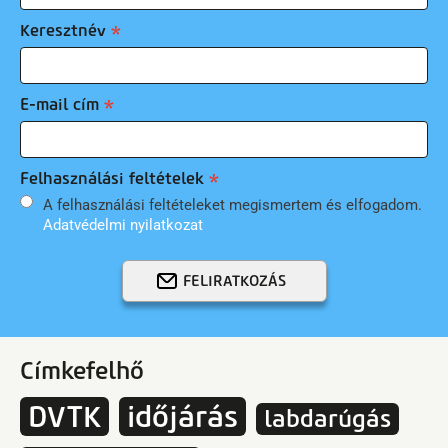
Keresztnév
E-mail cím
Felhasználási feltételek
A felhasználási feltételeket megismertem és elfogadom.
Adatvédelmi nyilatkozat
FELIRATKOZÁS
Címkefelhő
DVTK
időjárás
labdarúgás