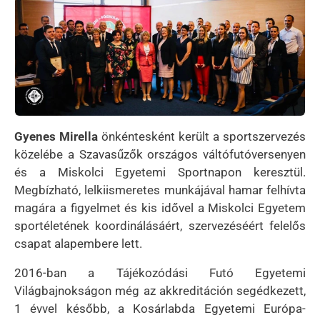
Gyenes Mirella
önkéntesként került a sportszervezés
közelébe a Szavasűzők országos váltófutóversenyen
és a Miskolci Egyetemi Sportnapon keresztül.
Megbízható, lelkiismeretes munkájával hamar felhívta
magára a figyelmet és kis idővel a Miskolci Egyetem
sportéletének koordinálásáért, szervezéséért felelős
csapat alapembere lett.
2016-ban a Tájékozódási Futó Egyetemi
Világbajnokságon még az akkreditáción segédkezett,
1 évvel később, a Kosárlabda Egyetemi Európa-