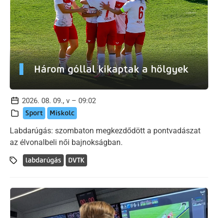
Három góllal kikaptak a hölgyek
2026. 08. 09., v – 09:02
Sport
Miskolc
Labdarúgás: szombaton megkezdődött a pontvadászat
az élvonalbeli női bajnokságban.
labdarúgás
DVTK