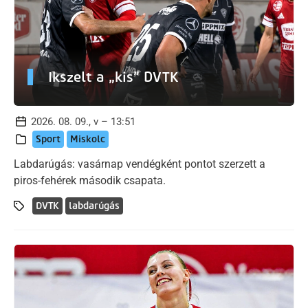
Ikszelt a „kis” DVTK
2026. 08. 09., v – 13:51
Sport
Miskolc
Labdarúgás: vasárnap vendégként pontot szerzett a
piros-fehérek második csapata.
DVTK
labdarúgás