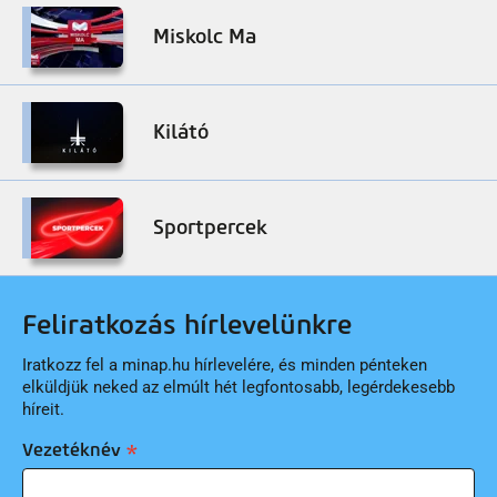
Miskolc Ma
Kilátó
Sportpercek
Feliratkozás hírlevelünkre
Iratkozz fel a minap.hu hírlevelére, és minden pénteken
elküldjük neked az elmúlt hét legfontosabb, legérdekesebb
híreit.
Vezetéknév