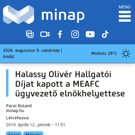
MENÜ
2026. augusztus 9. vasárnap |
Miskolc 29°C
Emőd
Halassy Olivér Hallgatói
Díjat kapott a MEAFC
ügyvezető elnökhelyettese
Parai Roland
minap.hu
Létrehozva
2019. április 12., péntek – 11:31