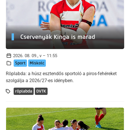
Cservenyák Kinga is marad
2026. 08. 09., v – 11:55
Sport
Miskolc
Röplabda: a húsz esztendős sportoló a piros-fehéreket
szolgálja a 2026/27-es idényben.
röplabda
DVTK