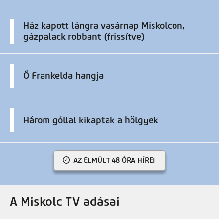
Ház kapott lángra vasárnap Miskolcon,
gázpalack robbant (frissítve)
Ő Frankelda hangja
Három góllal kikaptak a hölgyek
AZ ELMÚLT 48 ÓRA HÍREI
A Miskolc TV adásai