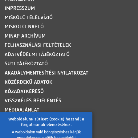
IMPRESSZUM
MISKOLC TELELVÍZIÓ
MISKOLCI NAPLÓ
MINAP ARCHÍVUM
FELHASZNÁLÁSI FELTÉTELEK
ADATVÉDELMI TÁJÉKOZTATÓ
SÜTI TÁJÉKOZTATÓ
AKADÁLYMENTESÍTÉSI NYILATKOZAT
KÖZÉRDEKŰ ADATOK
KÖZADATKERESŐ
VISSZAÉLÉS BEJELENTÉS
MÉDIAAJÁNLAT
OLDALTÉRKÉP
Weboldalunk sütiket (cookie) használ a
forgalmának elemzéséhez.
A weboldalon való böngészéshez kérjük
ROVATOK
engedélyezze a sütik használatát!