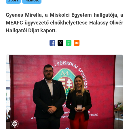
Sport
Miskolc
Gyenes Mirella, a Miskolci Egyetem hallgatója, a
MEAFC ügyvezető elnökhelyettese Halassy Olivér
Hallgatói Díjat kapott.
Opens in a new window
Opens in a new window
Opens in a new window
Kép