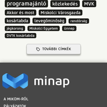
programajánló
közlekedés
MVK
Akkor és most
Miskolci Városgazda
kosárlabda
levegőminőség
rendőrség
jégkorong
Miskolci Egyetem
ünnep
DVTK kosárlabda
TOVÁBBI CÍMKÉK
LÁBLÉC
A MIKOM-RÓL
PÁLYÁZATOK