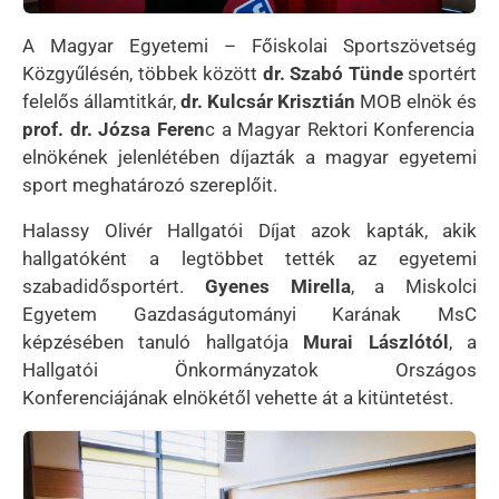
A Magyar Egyetemi – Főiskolai Sportszövetség
Közgyűlésén, többek között
dr. Szabó Tünde
sportért
felelős államtitkár,
dr. Kulcsár Krisztián
MOB elnök és
prof. dr. Józsa Feren
c a Magyar Rektori Konferencia
elnökének jelenlétében díjazták a magyar egyetemi
sport meghatározó szereplőit.
Halassy Olivér Hallgatói Díjat azok kapták, akik
hallgatóként a legtöbbet tették az egyetemi
szabadidősportért.
Gyenes Mirella
, a Miskolci
Egyetem Gazdaságutományi Karának MsC
képzésében tanuló hallgatója
Murai Lászlótól
, a
Hallgatói Önkormányzatok Országos
Konferenciájának elnökétől vehette át a kitüntetést.
Kép