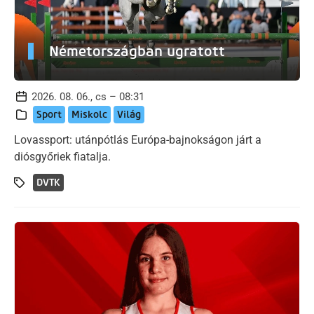
Németországban ugratott
2026. 08. 06., cs – 08:31
Sport
Miskolc
Világ
Lovassport: utánpótlás Európa-bajnokságon járt a
diósgyőriek fiatalja.
DVTK