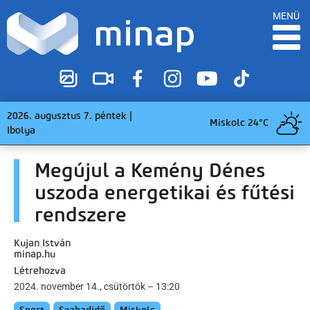
MENÜ
2026. augusztus 7. péntek |
Miskolc 24°C
Ibolya
Megújul a Kemény Dénes
uszoda energetikai és fűtési
rendszere
Kujan István
minap.hu
Létrehozva
2024. november 14., csütörtök – 13:20