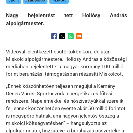
Sport
Szabadidő
Miskolc
Nagy bejelentést tett Hollósy András
alpolgármester.
Opens in a new window
Opens in a new window
Opens in a new window
Videóval jelentkezett csütörtökön kora délután
Miskolc alpolgármestere. Hollósy András a közösségi
médiában bejelentette: a magyar kormány 100 millió
forint beruházási támogatásban részesíti Miskolcot.
„Ennek köszönhetően teljesen megújul a Kemény
Dénes Városi Sportuszoda energetikai és fűtési
rendszere. Napelemekkel és hőszivattyúkkal szerelik
fel, ennek köszönhetően évente akár 50 millió forintot
is megspórolhatnak, ami nagyon jelentős összeg a
miskolci költségvetésben” – hangsúlyozta az
alpolgármester, hozzátéve: a beruházás összértéke a