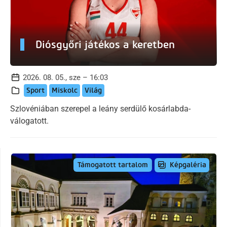
Diósgyőri játékos a keretben
2026. 08. 05., sze – 16:03
Sport
Miskolc
Világ
Szlovéniában szerepel a leány serdülő kosárlabda-
válogatott.
Képgaléria
Támogatott tartalom