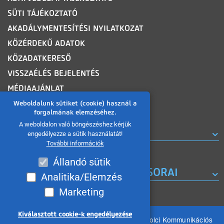
SÜTI TÁJÉKOZTATÓ
AKADÁLYMENTESÍTÉSI NYILATKOZAT
KÖZÉRDEKŰ ADATOK
KÖZADATKERESŐ
VISSZAÉLÉS BEJELENTÉS
MÉDIAAJÁNLAT
OLDALTÉRKÉP
Weboldalunk sütiket (cookie) használ a
forgalmának elemzéséhez.
A weboldalon való böngészéshez kérjük
ROVATOK
engedélyezze a sütik használatát!
További információk
Állandó sütik
A MISKOLC TV KORÁBBI MŰSORAI
Analitika/Elemzés
Marketing
Kiválasztott cookie-k engedélyezése
Minden jog fenntartva 2026 © MIKOM Miskolci Kommunikációs