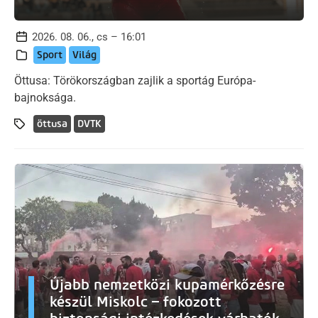
2026. 08. 06., cs – 16:01
Sport
Világ
Öttusa: Törökországban zajlik a sportág Európa-
bajnoksága.
öttusa
DVTK
Újabb nemzetközi kupamérkőzésre
készül Miskolc – fokozott