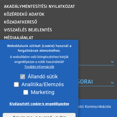
AKADÁLYMENTESÍTÉSI NYILATKOZAT
KÖZÉRDEKŰ ADATOK
KÖZADATKERESŐ
VISSZAÉLÉS BEJELENTÉS
MÉDIAAJÁNLAT
OLDALTÉRKÉP
Weboldalunk sütiket (cookie) használ a
forgalmának elemzéséhez.
A weboldalon való böngészéshez kérjük
ROVATOK
engedélyezze a sütik használatát!
További információk
Állandó sütik
A MISKOLC TV KORÁBBI MŰSORAI
Analitika/Elemzés
Marketing
Kiválasztott cookie-k engedélyezése
Minden jog fenntartva 2026 © MIKOM Miskolci Kommunikációs
Nonprofit Kft.
Withdraw consent