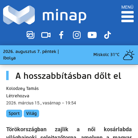
MENÜ
2026. augusztus 7. péntek |
Miskolc 31°C
Ibolya
A hosszabbításban dőlt el
Kolodzey Tamás
Létrehozva
2026. március 15., vasárnap – 19:54
Sport
Világ
Törökországban zajlik a női kosárlabda
világbajnoki selejtezőtorna, amelyen a magyar