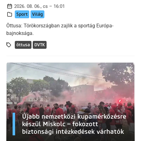
2026. 08. 06., cs – 16:01
Sport
Világ
Öttusa: Törökországban zajlik a sportág Európa-
bajnoksága.
öttusa
DVTK
Újabb nemzetközi kupamérkőzésre
készül Miskolc – fokozott
biztonsági intézkedések várhatók