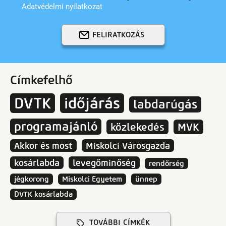
Adatvédelmi nyilatkozat
FELIRATKOZÁS
Címkefelhő
DVTK
időjárás
labdarúgás
programajánló
közlekedés
MVK
Akkor és most
Miskolci Városgazda
kosárlabda
levegőminőség
rendőrség
jégkorong
Miskolci Egyetem
ünnep
DVTK kosárlabda
TOVÁBBI CÍMKÉK