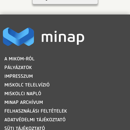
LÁBLÉC
A MIKOM-RÓL
PÁLYÁZATOK
IMPRESSZUM
MISKOLC TELELVÍZIÓ
MISKOLCI NAPLÓ
MINAP ARCHÍVUM
FELHASZNÁLÁSI FELTÉTELEK
ADATVÉDELMI TÁJÉKOZTATÓ
SÜTI TÁJÉKOZTATÓ