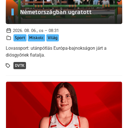
Németországban ugratott
2026. 08. 06., cs – 08:31
Sport
Miskolc
Világ
Lovassport: utánpótlás Európa-bajnokságon járt a
diósgyőriek fiatalja.
DVTK