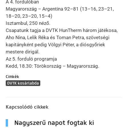
A 4. fordulóban
Magyarország – Argentína 92–81 (13–16, 23–21,
18–20, 23–20, 15–4)
Isztambul, 250 néző.
Csapatunk tagja a DVTK HunTherm három játékosa,
Aho Nina, Lelik Réka és Toman Petra, szövetségi
kapitányként pedig Völgyi Péter, a diósgyőriek
mestere dirigál.
Az 5. forduló programja
Kedd, 18.30: Törökország – Magyarország.
Címkék
DVTK kosárlabda
Kapcsolódó cikkek
Nagyszerű napot fogtak ki