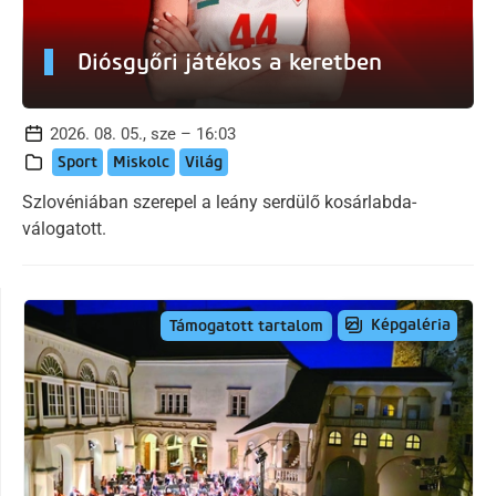
Diósgyőri játékos a keretben
2026. 08. 05., sze – 16:03
Sport
Miskolc
Világ
Szlovéniában szerepel a leány serdülő kosárlabda-
válogatott.
Képgaléria
Támogatott tartalom