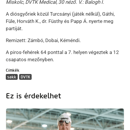
Miskolc, DVTK Medical, 30 néző. V.: Balogh I.
A diósgyőriek közül Turcsányi (játék nélkül), Gáthi,
Füle, Horváth K., dr. Füsthy és Papp Á. nyerte meg
partiját.
Remizett: Zámbó, Dobai, Kéméndi.
A piros-fehérek 64 ponttal a 7. helyen végeztek a 12
csapatos mezőnyben.
Címkék
sakk
DVTK
Ez is érdekelhet