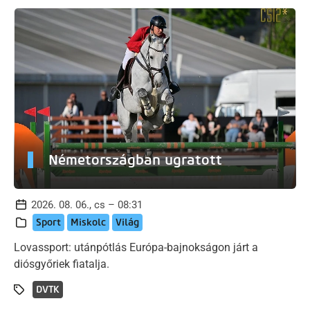
Németországban ugratott
2026. 08. 06., cs – 08:31
Sport
Miskolc
Világ
Lovassport: utánpótlás Európa-bajnokságon járt a
diósgyőriek fiatalja.
DVTK