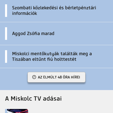
Szombati közlekedési és bérletpénztári
információk
Aggod Zsófia marad
Miskolci mentőkutyák találták meg a
Tiszában eltűnt fiú holttestét
AZ ELMÚLT 48 ÓRA HÍREI
A Miskolc TV adásai