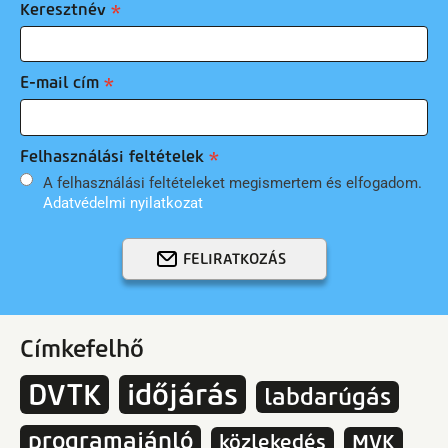
Keresztnév
E-mail cím
Felhasználási feltételek
A felhasználási feltételeket megismertem és elfogadom.
Adatvédelmi nyilatkozat
FELIRATKOZÁS
Címkefelhő
DVTK
időjárás
labdarúgás
programajánló
közlekedés
MVK