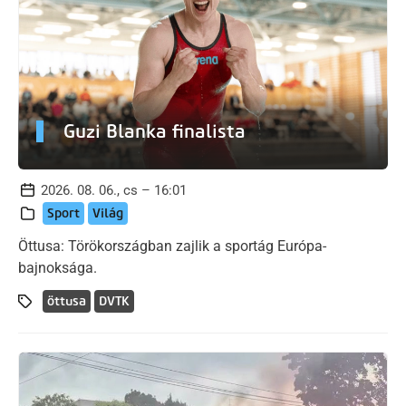
Guzi Blanka finalista
2026. 08. 06., cs – 16:01
Sport
Világ
Öttusa: Törökországban zajlik a sportág Európa-
bajnoksága.
öttusa
DVTK