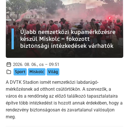
Újabb nemzetközi kupamérkőzésre
készül Miskolc – fokozott
biztonsági intézkedések várhatók
2026. 08. 06., cs – 09:51
Sport
Miskolc
Világ
A DVTK Stadion ismét nemzetközi labdarúgó-
mérkőzésnek ad otthont csütörtökön. A szervezők, a
város és a rendőrség az előző találkozó tapasztalataira
építve több intézkedést is hozott annak érdekében, hogy a
rendezvény biztonságosan és zavartalanul valósuljon
meg.