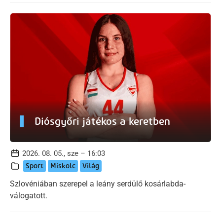
Diósgyőri játékos a keretben
2026. 08. 05., sze – 16:03
Sport
Miskolc
Világ
Szlovéniában szerepel a leány serdülő kosárlabda-
válogatott.