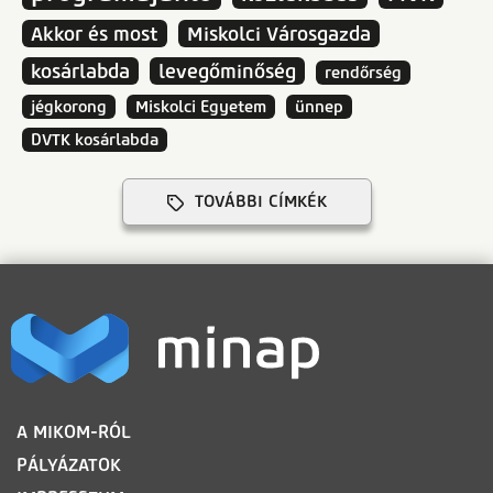
Akkor és most
Miskolci Városgazda
kosárlabda
levegőminőség
rendőrség
jégkorong
Miskolci Egyetem
ünnep
DVTK kosárlabda
TOVÁBBI CÍMKÉK
LÁBLÉC
A MIKOM-RÓL
PÁLYÁZATOK