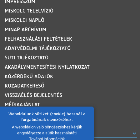
IMPRESSZUM
MISKOLC TELELVÍZIÓ
MISKOLCI NAPLÓ
MINAP ARCHÍVUM
FELHASZNÁLÁSI FELTÉTELEK
ADATVÉDELMI TÁJÉKOZTATÓ
SÜTI TÁJÉKOZTATÓ
AKADÁLYMENTESÍTÉSI NYILATKOZAT
KÖZÉRDEKŰ ADATOK
KÖZADATKERESŐ
VISSZAÉLÉS BEJELENTÉS
MÉDIAAJÁNLAT
OLDALTÉRKÉP
Weboldalunk sütiket (cookie) használ a
forgalmának elemzéséhez.
A weboldalon való böngészéshez kérjük
ROVATOK
engedélyezze a sütik használatát!
További információk