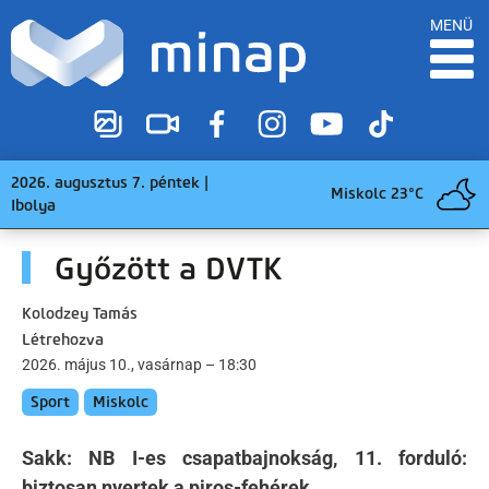
MENÜ
2026. augusztus 7. péntek |
Miskolc 23°C
Ibolya
Győzött a DVTK
Kolodzey Tamás
Létrehozva
2026. május 10., vasárnap – 18:30
Sport
Miskolc
Sakk: NB I-es csapatbajnokság, 11. forduló:
biztosan nyertek a piros-fehérek.