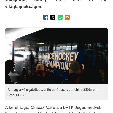
világbajnokságon.
Opens in a new window
Opens in a new window
Opens in a new window
Kép
A magyar válogatottat szállító autóbusz a zürichi repülőtéren.
Fotó: MJSZ
A keret tagja
Csollák Márkó
, a DVTK Jegesmedvék