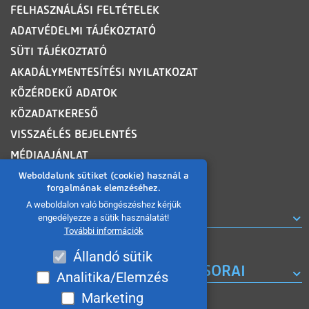
FELHASZNÁLÁSI FELTÉTELEK
ADATVÉDELMI TÁJÉKOZTATÓ
SÜTI TÁJÉKOZTATÓ
AKADÁLYMENTESÍTÉSI NYILATKOZAT
KÖZÉRDEKŰ ADATOK
KÖZADATKERESŐ
VISSZAÉLÉS BEJELENTÉS
MÉDIAAJÁNLAT
OLDALTÉRKÉP
Weboldalunk sütiket (cookie) használ a
forgalmának elemzéséhez.
A weboldalon való böngészéshez kérjük
ROVATOK
engedélyezze a sütik használatát!
További információk
Állandó sütik
A MISKOLC TV KORÁBBI MŰSORAI
Analitika/Elemzés
Marketing