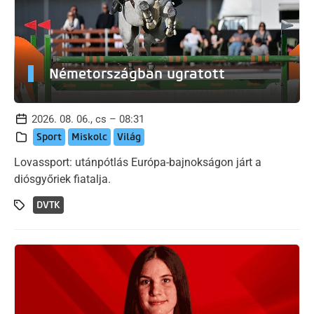
Németországban ugratott
2026. 08. 06., cs – 08:31
Sport
Miskolc
Világ
Lovassport: utánpótlás Európa-bajnokságon járt a
diósgyőriek fiatalja.
DVTK