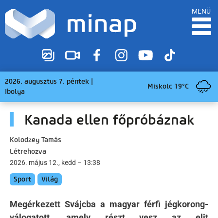
MENÜ
2026. augusztus 7. péntek |
Miskolc 19°C
Ibolya
Kanada ellen főpróbáznak
Kolodzey Tamás
Létrehozva
2026. május 12., kedd – 13:38
Sport
Világ
Megérkezett Svájcba a magyar férfi jégkorong-
válogatott, amely részt vesz az elit