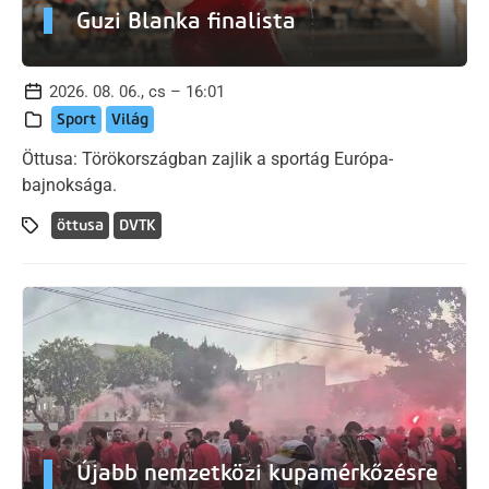
Guzi Blanka finalista
2026. 08. 06., cs – 16:01
Sport
Világ
Öttusa: Törökországban zajlik a sportág Európa-
bajnoksága.
öttusa
DVTK
Újabb nemzetközi kupamérkőzésre