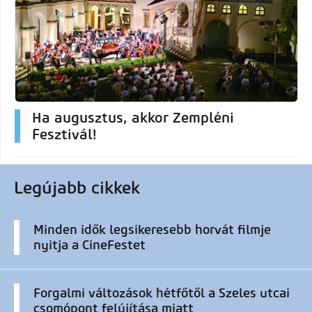
Ha augusztus, akkor Zempléni
Fesztivál!
Legújabb cikkek
Minden idők legsikeresebb horvát filmje
nyitja a CineFestet
Forgalmi változások hétfőtől a Szeles utcai
csomópont felújítása miatt