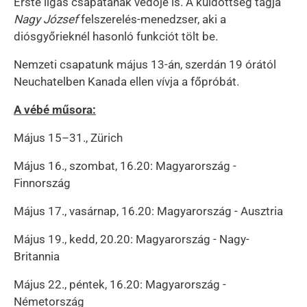
Erste ligás csapatának védője is. A küldöttség tagja
Nagy József
felszerelés-menedzser, aki a
diósgyőrieknél hasonló funkciót tölt be.
Nemzeti csapatunk május 13-án, szerdán 19 órától
Neuchatelben Kanada ellen vívja a főpróbát.
A vébé műsora:
Május 15–31., Zürich
Május 16., szombat, 16.20: Magyarország -
Finnország
Május 17., vasárnap, 16.20: Magyarország - Ausztria
Május 19., kedd, 20.20: Magyarország - Nagy-
Britannia
Május 22., péntek, 16.20: Magyarország -
Németország