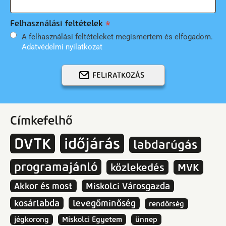
Felhasználási feltételek
A felhasználási feltételeket megismertem és elfogadom.
Adatvédelmi nyilatkozat
FELIRATKOZÁS
Címkefelhő
DVTK
időjárás
labdarúgás
programajánló
közlekedés
MVK
Akkor és most
Miskolci Városgazda
kosárlabda
levegőminőség
rendőrség
jégkorong
Miskolci Egyetem
ünnep