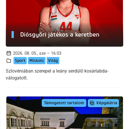
Diósgyőri játékos a keretben
2026. 08. 05., sze – 16:03
Sport
Miskolc
Világ
Szlovéniában szerepel a leány serdülő kosárlabda-
válogatott.
Képgaléria
Támogatott tartalom