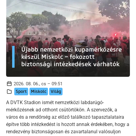
Újabb nemzetközi kupamérkőzésre
készül Miskolc – fokozott
biztonsági intézkedések várhatók
2026. 08. 06., cs – 09:51
Sport
Miskolc
Világ
A DVTK Stadion ismét nemzetközi labdarúgó-
mérkőzésnek ad otthont csütörtökön. A szervezők, a
város és a rendőrség az előző találkozó tapasztalataira
építve több intézkedést is hozott annak érdekében, hogy a
rendezvény biztonságosan és zavartalanul valósuljon