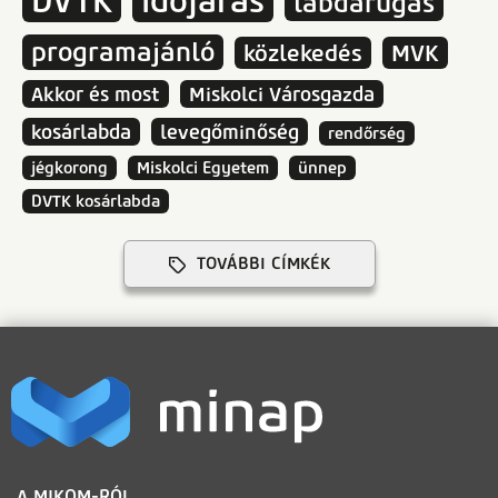
DVTK
időjárás
labdarúgás
programajánló
közlekedés
MVK
Akkor és most
Miskolci Városgazda
kosárlabda
levegőminőség
rendőrség
jégkorong
Miskolci Egyetem
ünnep
DVTK kosárlabda
TOVÁBBI CÍMKÉK
LÁBLÉC
A MIKOM-RÓL