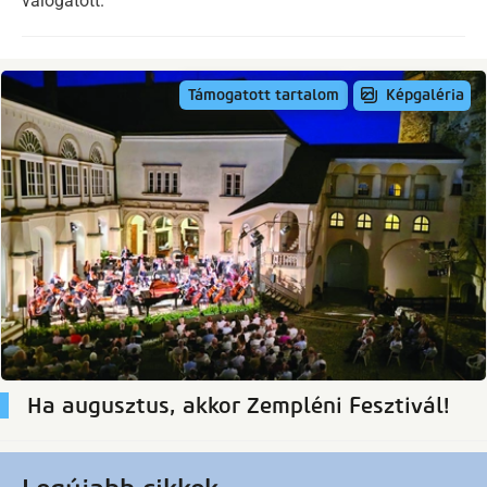
válogatott.
Képgaléria
Támogatott tartalom
Ha augusztus, akkor Zempléni Fesztivál!