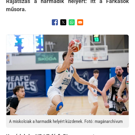
Rájátszás a harmadik helyért: itt a Farkasok
műsora.
Opens in a new window
Opens in a new window
Opens in a new window
Kép
A miskolciak a harmadik helyért küzdenek. Fotó: magánarchívum