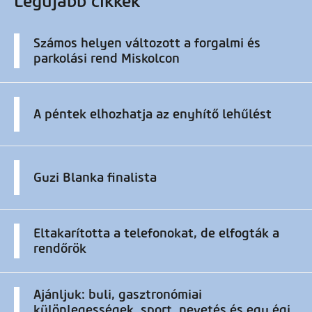
Legújabb cikkek
Számos helyen változott a forgalmi és
parkolási rend Miskolcon
A péntek elhozhatja az enyhítő lehűlést
Guzi Blanka finalista
Eltakarította a telefonokat, de elfogták a
rendőrök
Ajánljuk: buli, gasztronómiai
különlegességek, sport, nevetés és egy égi