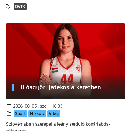
DVTK
Diósgyőri játékos a keretben
2026. 08. 05., sze – 16:03
Sport
Miskolc
Világ
Szlovéniában szerepel a leány serdülő kosárlabda-