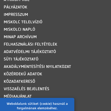
PÁLYÁZATOK
IMPRESSZUM
MISKOLC TELELVÍZIÓ
MISKOLCI NAPLÓ
MINAP ARCHÍVUM
FELHASZNÁLÁSI FELTÉTELEK
ADATVÉDELMI TÁJÉKOZTATÓ
SÜTI TÁJÉKOZTATÓ
AKADÁLYMENTESÍTÉSI NYILATKOZAT
KÖZÉRDEKŰ ADATOK
KÖZADATKERESŐ
VISSZAÉLÉS BEJELENTÉS
MÉDIAAJÁNLAT
OLDALTÉRKÉP
Weboldalunk sütiket (cookie) használ a
forgalmának elemzéséhez.