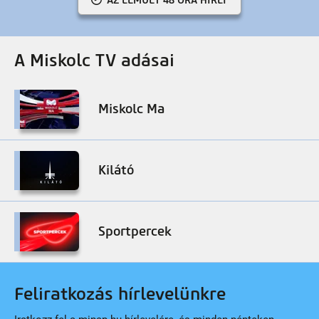
A Miskolc TV adásai
Miskolc Ma
Kilátó
Sportpercek
Feliratkozás hírlevelünkre