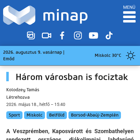
MENÜ
2026. augusztus 9. vasárnap |
Miskolc 30°C
Emőd
Három városban is fociztak
Kolodzey Tamás
Létrehozva
2026. május 18., hétfő – 15:40
Sport
Miskolc
Belföld
Borsod-Abaúj-Zemplén
A Veszprémben, Kaposvárott és Szombathelyen
rendezett országos diákolimpiai labdarúgó