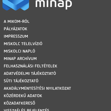
LÁBLÉC
A MIKOM-RÓL
PÁLYÁZATOK
IMPRESSZUM
MISKOLC TELELVÍZIÓ
MISKOLCI NAPLÓ
MINAP ARCHÍVUM
FELHASZNÁLÁSI FELTÉTELEK
ADATVÉDELMI TÁJÉKOZTATÓ
SÜTI TÁJÉKOZTATÓ
AKADÁLYMENTESÍTÉSI NYILATKOZAT
KÖZÉRDEKŰ ADATOK
KÖZADATKERESŐ
VISSZAÉLÉS BEJELENTÉS