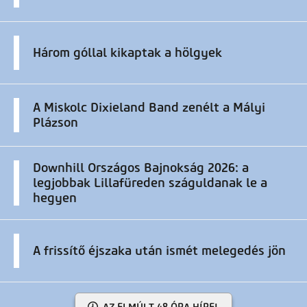
Három góllal kikaptak a hölgyek
A Miskolc Dixieland Band zenélt a Mályi
Plázson
Downhill Országos Bajnokság 2026: a
legjobbak Lillafüreden száguldanak le a
hegyen
A frissítő éjszaka után ismét melegedés jön
AZ ELMÚLT 48 ÓRA HÍREI