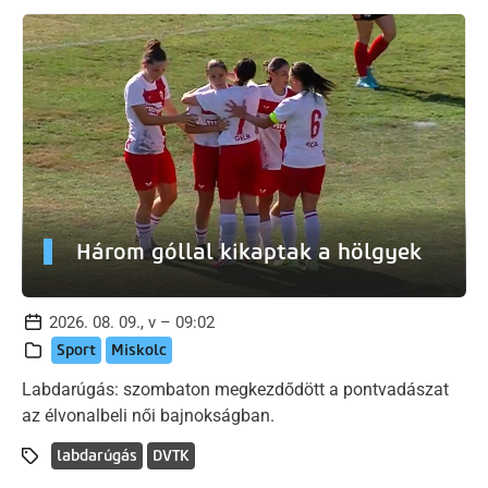
Három góllal kikaptak a hölgyek
2026. 08. 09., v – 09:02
Sport
Miskolc
Labdarúgás: szombaton megkezdődött a pontvadászat
az élvonalbeli női bajnokságban.
labdarúgás
DVTK