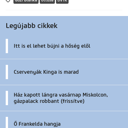
Guzi Blanka
öttusa
DVTK
Legújabb cikkek
Itt is el lehet bújni a hőség elől
Cservenyák Kinga is marad
Ház kapott lángra vasárnap Miskolcon,
gázpalack robbant (frissítve)
Ő Frankelda hangja