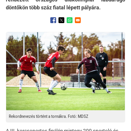
döntőkön több száz fiatal lépett pályára.
Opens in a new window
Opens in a new window
Opens in a new window
Kép
Rekordnevezés történt a tornákra. Fotó: MDSZ
A III. korcsoportos finálén mintegy 200 sportoló és