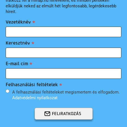
Iratkozz fel a minap.hu hírlevelére, és minden pénteken
elküldjük neked az elmúlt hét legfontosabb, legérdekesebb
híreit.
Vezetéknév
Keresztnév
E-mail cím
Felhasználási feltételek
A felhasználási feltételeket megismertem és elfogadom.
Adatvédelmi nyilatkozat
FELIRATKOZÁS