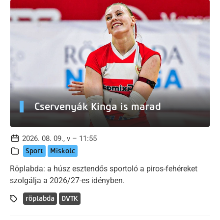
Cservenyák Kinga is marad
2026. 08. 09., v – 11:55
Sport
Miskolc
Röplabda: a húsz esztendős sportoló a piros-fehéreket
szolgálja a 2026/27-es idényben.
röplabda
DVTK