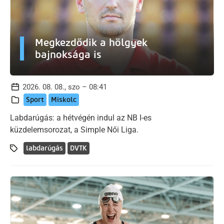
Megkezdődik a hölgyek
bajnoksága is
2026. 08. 08., szo – 08:41
Sport
Miskolc
Labdarúgás: a hétvégén indul az NB I-es
küzdelemsorozat, a Simple Női Liga.
labdarúgás
DVTK