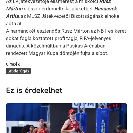
Az Év játékvezetője elismerést a miskolci
Rúsz
Márton
először érdemelte ki, plakettjét
Hanacsek
Attila
, az MLSZ Játékvezetői Bizottságának elnöke
adta át.
A harminckét esztendős Rúsz Márton az NB I-es keret
sokat foglalkoztatott profi tagja, FIFA-jelvényes
dirigens. A közelmúltban a Puskás Arénában
rendezett Magyar Kupa döntőjén fújta a sípot.
Címkék
labdarúgás
Ez is érdekelhet