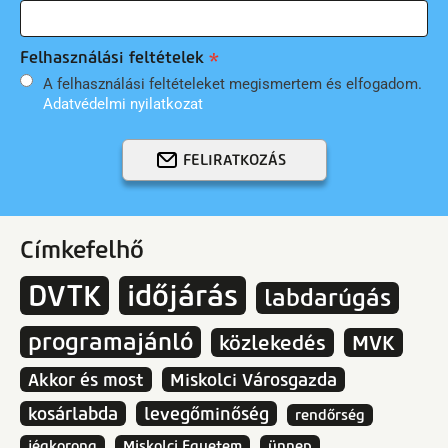
Felhasználási feltételek
A felhasználási feltételeket megismertem és elfogadom.
Adatvédelmi nyilatkozat
FELIRATKOZÁS
Címkefelhő
DVTK
időjárás
labdarúgás
programajánló
közlekedés
MVK
Akkor és most
Miskolci Városgazda
kosárlabda
levegőminőség
rendőrség
jégkorong
Miskolci Egyetem
ünnep