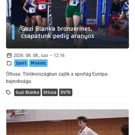
Guzi Blanka bronzérmes,
csapatunk pedig aranyos
2026. 08. 08., szo – 12:16
Sport
Miskolc
Öttusa: Törökországban zajlik a sportág Európa-
bajnoksága.
Guzi Blanka
öttusa
DVTK