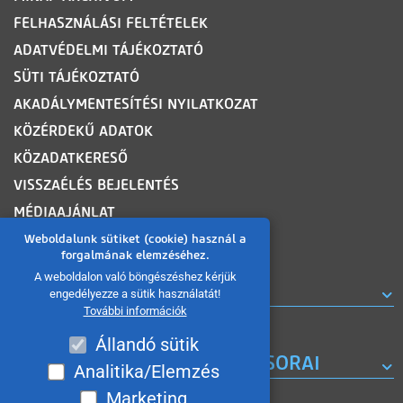
FELHASZNÁLÁSI FELTÉTELEK
ADATVÉDELMI TÁJÉKOZTATÓ
SÜTI TÁJÉKOZTATÓ
AKADÁLYMENTESÍTÉSI NYILATKOZAT
KÖZÉRDEKŰ ADATOK
KÖZADATKERESŐ
VISSZAÉLÉS BEJELENTÉS
MÉDIAAJÁNLAT
OLDALTÉRKÉP
Weboldalunk sütiket (cookie) használ a
forgalmának elemzéséhez.
A weboldalon való böngészéshez kérjük
ROVATOK
engedélyezze a sütik használatát!
További információk
Állandó sütik
A MISKOLC TV KORÁBBI MŰSORAI
Analitika/Elemzés
Marketing