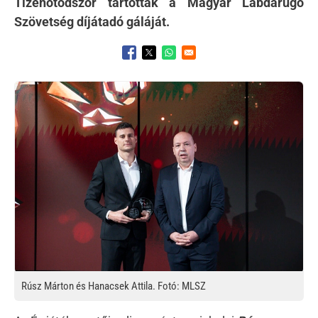
Tizenötödször tartották a Magyar Labdarúgó
Szövetség díjátadó gáláját.
Opens in a new window
Opens in a new window
Opens in a new window
Kép
Rúsz Márton és Hanacsek Attila. Fotó: MLSZ