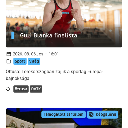
Guzi Blanka finalista
2026. 08. 06., cs – 16:01
Sport
Világ
Öttusa: Törökországban zajlik a sportág Európa-
bajnoksága.
öttusa
DVTK
Képgaléria
Támogatott tartalom