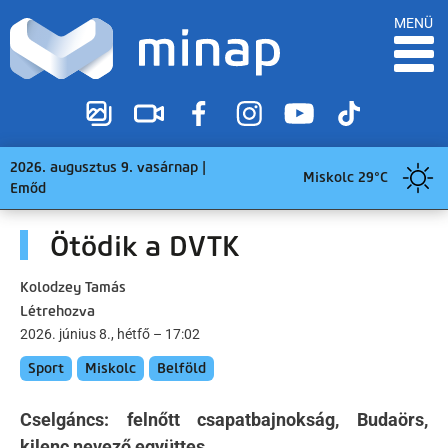
MENÜ
2026. augusztus 9. vasárnap |
Miskolc 29°C
Emőd
Ötödik a DVTK
Kolodzey Tamás
Létrehozva
2026. június 8., hétfő – 17:02
Sport
Miskolc
Belföld
Cselgáncs: felnőtt csapatbajnokság, Budaörs,
kilenc nevező együttes.