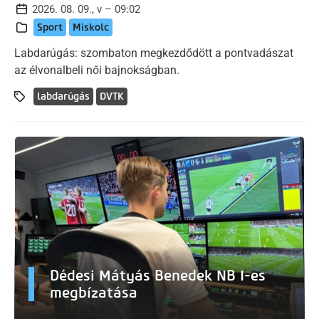
2026. 08. 09., v – 09:02
Sport
Miskolc
Labdarúgás: szombaton megkezdődött a pontvadászat
az élvonalbeli női bajnokságban.
labdarúgás
DVTK
Dédesi Mátyás Benedek NB I-es
megbízatása