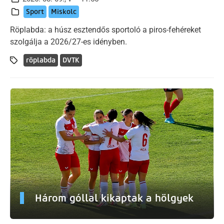
Sport
Miskolc
Röplabda: a húsz esztendős sportoló a piros-fehéreket
szolgálja a 2026/27-es idényben.
röplabda
DVTK
Három góllal kikaptak a hölgyek