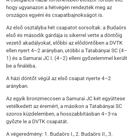
hogy ugyanazon a hétvégén rendezték meg az
országos egyéni és csapatbajnokságot is.
Az első osztályba hét csapatot sorsoltak: a Budaörs
első és második gárdája is sikerrel vette a döntőig
vezető akadályokat, előbbi az elődöntőben a DVTK
ellen nyert 4–2 arányban, utóbbi a Tatabányai SC (4–
1) és a Samurai JC I. (4–2) elleni győzelemmel került
be a fináléba.
A házi döntőt végül az első csapat nyerte 4–2
arányban.
Az egyik bronzmeccsen a Samurai JC két együttese
vetélkedett az éremért, a másikon a Tatabányai SC
szoros küzdelemben, a hosszabbításban 4–3-ra
győzte le a DVTK csapatát.
A végeredmény: 1. Budaörs I., 2. Budaörs II., 3.