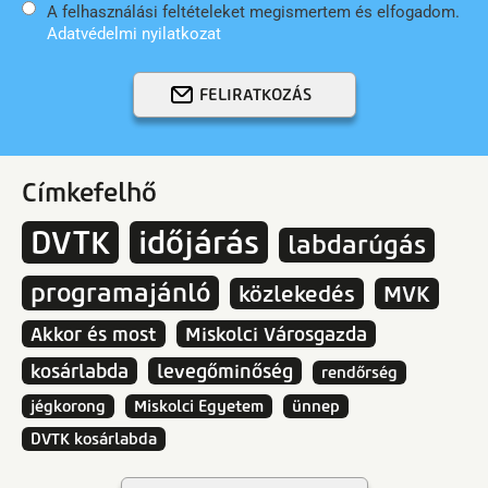
A felhasználási feltételeket megismertem és elfogadom.
Adatvédelmi nyilatkozat
FELIRATKOZÁS
Címkefelhő
DVTK
időjárás
labdarúgás
programajánló
közlekedés
MVK
Akkor és most
Miskolci Városgazda
kosárlabda
levegőminőség
rendőrség
jégkorong
Miskolci Egyetem
ünnep
DVTK kosárlabda