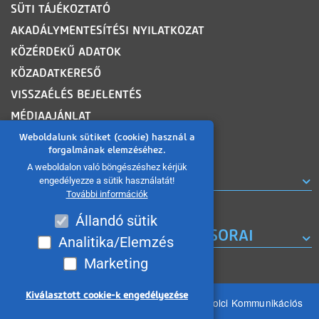
SÜTI TÁJÉKOZTATÓ
AKADÁLYMENTESÍTÉSI NYILATKOZAT
KÖZÉRDEKŰ ADATOK
KÖZADATKERESŐ
VISSZAÉLÉS BEJELENTÉS
MÉDIAAJÁNLAT
OLDALTÉRKÉP
Weboldalunk sütiket (cookie) használ a
forgalmának elemzéséhez.
A weboldalon való böngészéshez kérjük
ROVATOK
engedélyezze a sütik használatát!
További információk
Állandó sütik
A MISKOLC TV KORÁBBI MŰSORAI
Analitika/Elemzés
Marketing
Kiválasztott cookie-k engedélyezése
Minden jog fenntartva 2026 © MIKOM Miskolci Kommunikációs
Nonprofit Kft.
Withdraw consent