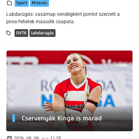
Sport
Miskolc
Labdarúgás: vasárnap vendégként pontot szerzett a
piros-fehérek második csapata.
DVTK
labdarúgás
Cservenyák Kinga is marad
2026. 08. 09., v – 11:55