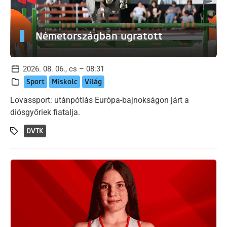
Németországban ugratott
2026. 08. 06., cs – 08:31
Sport
Miskolc
Világ
Lovassport: utánpótlás Európa-bajnokságon járt a
diósgyőriek fiatalja.
DVTK