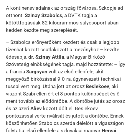
A kontinensviadalnak az ország fővárosa, Szkopje ad
otthont.
Szinay Szabolcs
, a DVTK tagja a
kötöttfogásúak 82 kilogrammos súlycsoportjában
kedden kezdte meg szereplését.
– Szabolcs erőnyerőként kezdett és csak a legjobb
tizenhat között csatlakozott a mezőnyhöz – kezdte
édesapja,
dr. Szinay Attila
, a Magyar Birkózó
Szövetség elnökségének tagja, majd hozzátette: – Így
a francia
Sargsyan
volt az első ellenfele, akit
meggyőző birkózással 9-0-ra, úgynevezett technikai
tussal vert meg. Utána jött az orosz
Beslekoev
, aki
viszont Szabi ellen ért el 8 pontos különbséget és ő
ment tovább az elődöntőbe. A döntőbe jutás az orosz
és az azeri
Aliev
között dőlt el. Beslekoev
pontozással verte riválisát és jutott a döntőbe. Ennek
köszönhetően Szabolcs szerda délelőtt a vigaszágon
folytatja: első ellenfele a szlovákiai magyar
Hervai