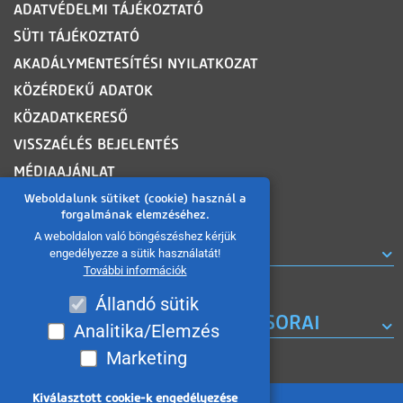
ADATVÉDELMI TÁJÉKOZTATÓ
SÜTI TÁJÉKOZTATÓ
AKADÁLYMENTESÍTÉSI NYILATKOZAT
KÖZÉRDEKŰ ADATOK
KÖZADATKERESŐ
VISSZAÉLÉS BEJELENTÉS
MÉDIAAJÁNLAT
OLDALTÉRKÉP
Weboldalunk sütiket (cookie) használ a
forgalmának elemzéséhez.
A weboldalon való böngészéshez kérjük
ROVATOK
engedélyezze a sütik használatát!
További információk
Állandó sütik
A MISKOLC TV KORÁBBI MŰSORAI
Analitika/Elemzés
Marketing
Kiválasztott cookie-k engedélyezése