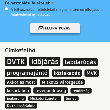
Felhasználási feltételek
A felhasználási feltételeket megismertem és elfogadom.
Adatvédelmi nyilatkozat
FELIRATKOZÁS
Címkefelhő
DVTK
időjárás
labdarúgás
programajánló
közlekedés
MVK
Akkor és most
Miskolci Városgazda
kosárlabda
levegőminőség
rendőrség
jégkorong
Miskolci Egyetem
ünnep
DVTK kosárlabda