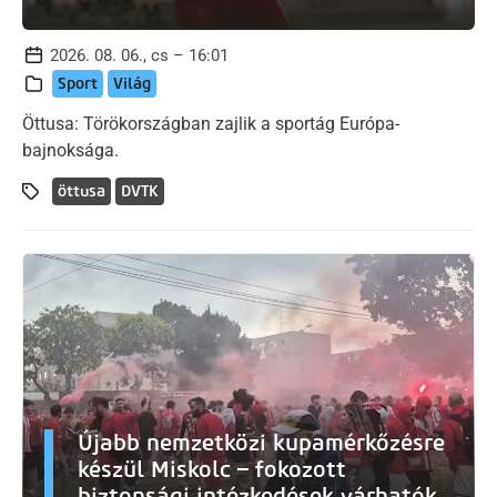
2026. 08. 06., cs – 16:01
Sport
Világ
Öttusa: Törökországban zajlik a sportág Európa-
bajnoksága.
öttusa
DVTK
Újabb nemzetközi kupamérkőzésre
készül Miskolc – fokozott
biztonsági intézkedések várhatók