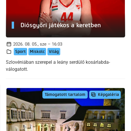
Diósgyőri játékos a keretben
2026. 08. 05., sze – 16:03
Sport
Miskolc
Világ
Szlovéniában szerepel a leány serdülő kosárlabda-
válogatott.
Képgaléria
Támogatott tartalom