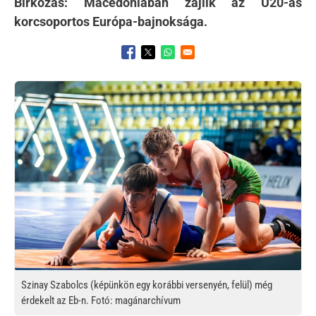
Birkózás: Macedóniában zajlik az U20-as
korcsoportos Európa-bajnoksága.
Opens in a new window
Opens in a new window
Opens in a new window
Kép
Szinay Szabolcs (képünkön egy korábbi versenyén, felül) még
érdekelt az Eb-n. Fotó: magánarchívum