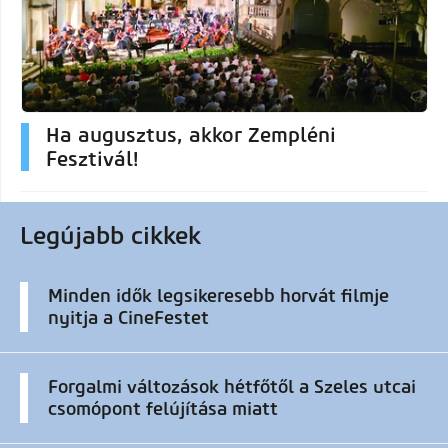
Ha augusztus, akkor Zempléni
Fesztivál!
Legújabb cikkek
Minden idők legsikeresebb horvát filmje
nyitja a CineFestet
Forgalmi változások hétfőtől a Szeles utcai
csomópont felújítása miatt