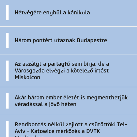
Hétvégére enyhül a kánikula
Három pontért utaznak Budapestre
Az aszályt a parlagfű sem bírja, de a
Városgazda elvégzi a kötelező irtást
Miskolcon
Akár három ember életét is megmenthetjük
véradással a jövő héten
Rendbontás nélkül zajlott a csütörtöki Tel-
Aviv - Katowice mérkőzés a DVTK