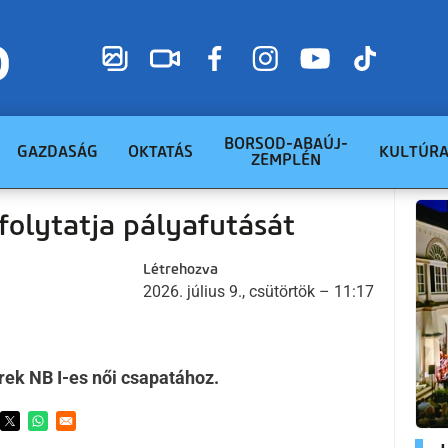
BORSOD-ABAÚJ-
GAZDASÁG
OKTATÁS
KULTÚR
ZEMPLÉN
folytatja pályafutását
Létrehozva
2026. július 9., csütörtök – 11:17
rek NB I-es női csapatához.
ens in a new window
Opens in a new window
Opens in a new window