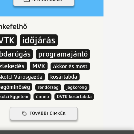
mkefelhő
VTK
időjárás
abdarúgás
programajánló
zlekedés
MVK
Akkor és most
skolci Városgazda
kosárlabda
vegőminőség
rendőrség
jégkorong
kolci Egyetem
ünnep
DVTK kosárlabda
TOVÁBBI CÍMKÉK