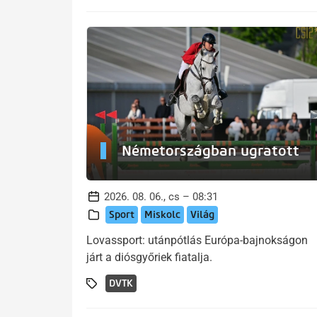
Németországban ugratott
2026. 08. 06., cs – 08:31
Sport
Miskolc
Világ
Lovassport: utánpótlás Európa-bajnokságon
járt a diósgyőriek fiatalja.
DVTK