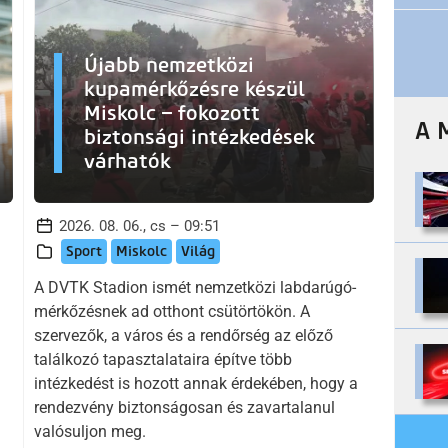
Újabb nemzetközi
kupamérkőzésre készül
Miskolc – fokozott
A 
biztonsági intézkedések
várhatók
2026. 08. 06., cs – 09:51
Sport
Miskolc
Világ
A DVTK Stadion ismét nemzetközi labdarúgó-
mérkőzésnek ad otthont csütörtökön. A
szervezők, a város és a rendőrség az előző
találkozó tapasztalataira építve több
intézkedést is hozott annak érdekében, hogy a
rendezvény biztonságosan és zavartalanul
valósuljon meg.