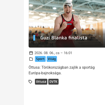
Guzi Blanka finalista
2026. 08. 06., cs – 16:01
Sport
Világ
Öttusa: Törökországban zajlik a sportág
Európa-bajnoksága.
öttusa
DVTK