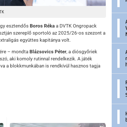
VTK
négy esztendős
Boros Réka
a DVTK Ongropack
osztján szereplő sportoló az 2025/26-os szezont a
xtraligás együttes kapitánya volt.
sére – mondta
Blázsovics Péter
, a diósgyőriek
zó, aki komoly rutinnal rendelkezik. A játék
va a blokkmunkában is rendkívül hasznos tagja