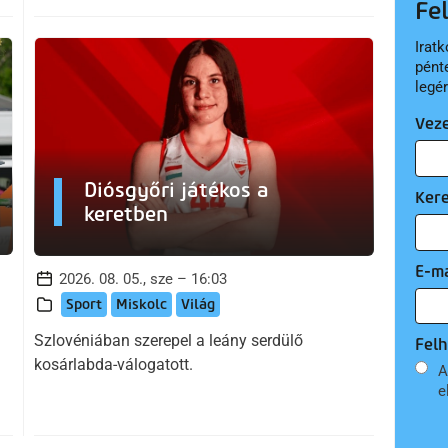
Fe
Iratk
pént
legé
Vez
Diósgyőri játékos a
Ker
keretben
E-ma
2026. 08. 05., sze – 16:03
Sport
Miskolc
Világ
Szlovéniában szerepel a leány serdülő
Felh
kosárlabda-válogatott.
A
e