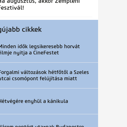
Ha augusztus, akkor Zempléni
Fesztivál!
gújabb cikkek
Minden idők legsikeresebb horvát
filmje nyitja a CineFestet
Forgalmi változások hétfőtől a Szeles
utcai csomópont felújítása miatt
Hétvégére enyhül a kánikula