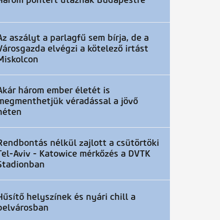
Három pontért utaznak Budapestre
Az aszályt a parlagfű sem bírja, de a
Városgazda elvégzi a kötelező irtást
Miskolcon
Akár három ember életét is
megmenthetjük véradással a jövő
héten
Rendbontás nélkül zajlott a csütörtöki
Tel-Aviv - Katowice mérkőzés a DVTK
Stadionban
Hűsítő helyszínek és nyári chill a
belvárosban