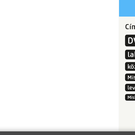
Cí
D
l
kö
Mi
le
Mis