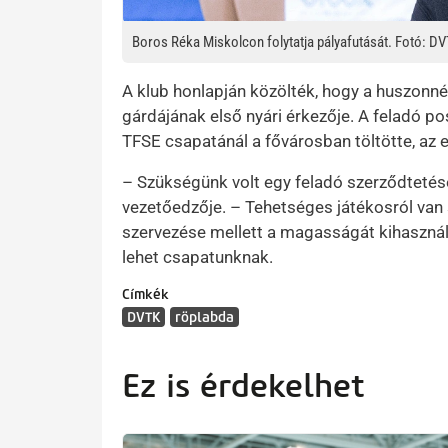
Boros Réka Miskolcon folytatja pályafutását. Fotó: D
A klub honlapján közölték, hogy a huszon
gárdájának első nyári érkezője. A feladó p
TFSE csapatánál a fővárosban töltötte, az e
– Szükségünk volt egy feladó szerződteté
vezetőedzője. – Tehetséges játékosról van s
szervezése mellett a magasságát kihasznál
lehet csapatunknak.
Címkék
DVTK
röplabda
Ez is érdekelhet