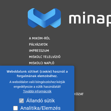
LÁBLÉC
A MIKOM-RÓL
PÁLYÁZATOK
IMPRESSZUM
MISKOLC TELELVÍZIÓ
MISKOLCI NAPLÓ
MINAP ARCHÍVUM
Weboldalunk sütiket (cookie) használ a
FELHASZNÁLÁSI FELTÉTELEK
forgalmának elemzéséhez.
ADATVÉDELMI TÁJÉKOZTATÓ
A weboldalon való böngészéshez kérjük
engedélyezze a sütik használatát!
SÜTI TÁJÉKOZTATÓ
További információk
AKADÁLYMENTESÍTÉSI NYILATKOZAT
Állandó sütik
KÖZÉRDEKŰ ADATOK
KÖZADATKERESŐ
Analitika/Elemzés