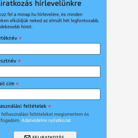
liratkozás hírlevelünkre
ozz fel a minap.hu hírlevelére, és minden
eken elküldjük neked az elmúlt hét legfontosabb,
rdekesebb híreit.
etéknév
esztnév
il cím
asználási feltételek
 felhasználási feltételeket megismertem és
lfogadom.
Adatvédelmi nyilatkozat
FELIRATKOZÁS